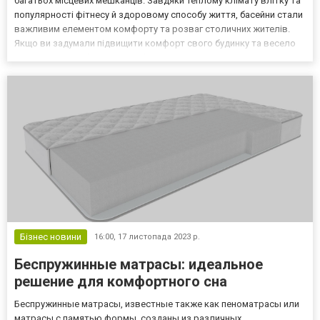
багатьох місцевих мешканців. Завдяки теплому клімату влітку та
популярності фітнесу й здоровому способу життя, басейни стали
важливим елементом комфорту та розваг столичних жителів.
Якщо ви задумали підвищити комфорт свого будинку та весело
проводити час, будівництво басейна в Києві з допомогою
компанії ModernPools може бути чудовим варіанто...
Бізнес новини
16:00,
17 листопада 2023 р.
Беспружинные матрасы: идеальное
решение для комфортного сна
Беспружинные матрасы, известные также как пеноматрасы или
матрасы с памятью формы, созданы из различных