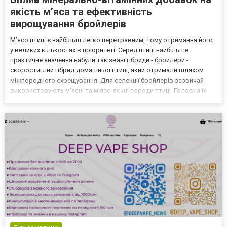
якість м’яса та ефективність
вирощування бройлерів
М’ясо птиці є найбільш легко перетравним, тому отримання його
у великих кількостях в пріоритеті. Серед птиці найбільше
практичне значення набули так звані гібриди - бройлери -
скоростиглий гібрид домашньої птиці, який отримали шляхом
міжпородного схрещування. Для селекції бройлерів зазвичай
використовують м'ясні та м'ясо-яєчні породи птиці. Головна їх
особливість полягає в інтенсивному рості за короткі проміжки
часу. Звичайно бройлерами можуть бути і качки...