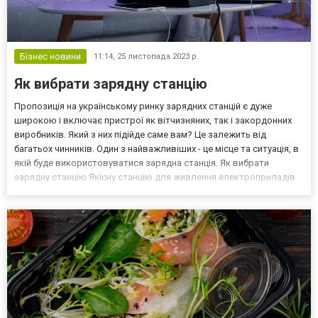
Бізнес новини
11:14,
25 листопада 2023 р.
Як вибрати зарядну станцію
Пропозиція на українському ринку зарядних станцій є дуже
широкою і включає пристрої як вітчизняних, так і закордонних
виробників. Який з них підійде саме вам? Це залежить від
багатьох чинників. Один з найважливіших - це місце та ситуація, в
якій буде використовуватися зарядна станція. Як вибрати
зарядну станцію Якісну станцію для живлення електроприладів
можна купити на https://sun-energy.com.ua/bezperebiyne-
zhyvlenya/zaryadni-stancziyi/- сайті, який спеці...