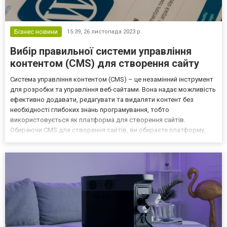
Бізнес новини
15:39,
26 листопада 2023 р.
Вибір правильної системи управління
контентом (CMS) для створення сайту
Система управління контентом (CMS) – це незамінний інструмент
для розробки та управління веб-сайтами. Вона надає можливість
ефективно додавати, редагувати та видаляти контент без
необхідності глибоких знань програмування, тобто
використовується як платформа для створення сайтів.
Обираючи CMS для створення сайтів, ви обираєте платформу,
яка відповідає вашим потребам та завданням. Переваги
використання CMS Переваги використання CMS очевидні. Вони
включають в...