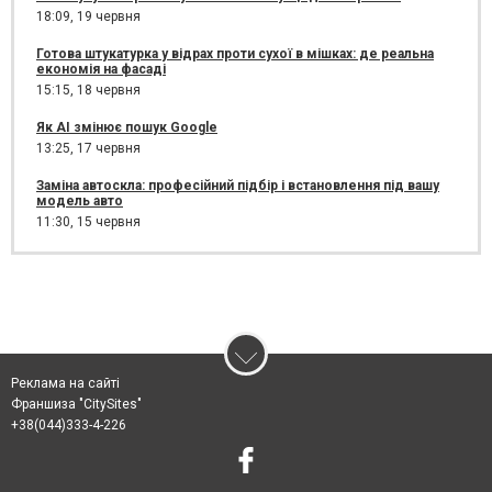
18:09,
19 червня
Готова штукатурка у відрах проти сухої в мішках: де реальна
економія на фасаді
15:15,
18 червня
Як AI змінює пошук Google
13:25,
17 червня
Заміна автоскла: професійний підбір і встановлення під вашу
модель авто
11:30,
15 червня
Реклама на сайті
Франшиза "CitySites"
+38(044)333-4-226