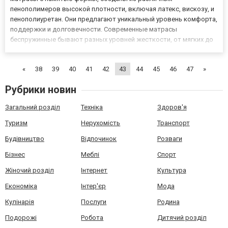
пенополимеров высокой плотности, включая латекс, вискозу, и
пенополиуретан. Они предлагают уникальный уровень комфорта,
поддержки и долговечности. Современные матрасы
беспружинные бывают разных уровней жесткости, от мягких до
жестких. Выбор уровня жесткости зависит от предпочтений
спящего. Мягкие изделия обычно более подходят для тех, кто
«
38
39
40
41
42
43
44
45
46
47
»
предпочитает мя...
Рубрики новин
Загальний розділ
Техніка
Здоров'я
Туризм
Нерухомість
Транспорт
Будівництво
Відпочинок
Розваги
Бізнес
Меблі
Спорт
Жіночий розділ
Інтернет
Культура
Економіка
Інтер'єр
Мода
Кулінарія
Послуги
Родина
Подорожі
Робота
Дитячий розділ