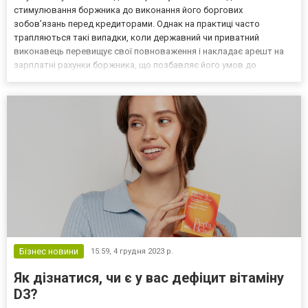
стимулювання боржника до виконання його боргових
зобовʼязань перед кредиторами. Однак на практиці часто
трапляються такі випадки, коли державний чи приватний
виконавець перевищує свої повноваження і накладає арешт на
зарплатні рахунки боржника, що позбавляє його умов до
нормального існування. Виникає цілком логічне запитання, що
робити в такій ситуації і яким чином можна зняти арешт із
заблоко...
Бізнес новини
15:59,
4 грудня 2023 р.
Як дізнатися, чи є у вас дефіцит вітаміну
D3?