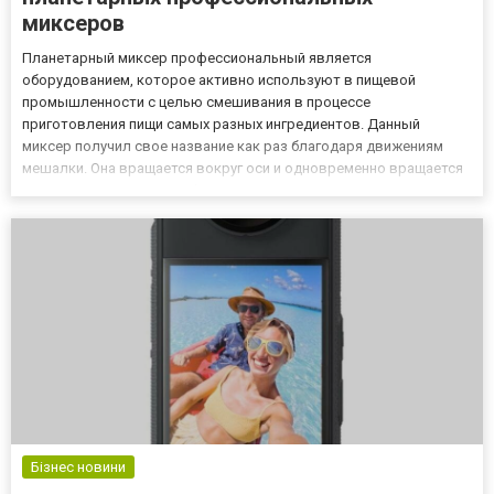
миксеров
Планетарный миксер профессиональный является
оборудованием, которое активно используют в пищевой
промышленности с целью смешивания в процессе
приготовления пищи самых разных ингредиентов. Данный
миксер получил свое название как раз благодаря движениям
мешалки. Она вращается вокруг оси и одновременно вращается
вокруг оси миксера, как бы тем самым создавая планетарное и
«трехмерное» движение. Благодаря такой своей работе данный
агрегат обеспечивает намного б...
Бізнес новини