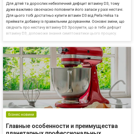
Для дітей та дорослих небезпечний дефіцит вітаміну D3, тому
дуже важливо своєчасно поповнити його запаси у разі нестачі.
Для цього тобі достатньо купити вітамін D3 від Perla Helsa та
приймати добавку із правильним дозуванням. Основні зміни, що
свідчать про нестачу вітаміну D3 Зрозуміти, що в тебе дефіцит
вітаміну D3, допоможе знання симптоматики цього процесу.
Запідозрити дефіцит ти можеш, якщо: відчуваєш біль у м’язах і
суглобах; часто виникає карієс; є в...
Бізнес новини
Главные особенности и преимущества
планетарных профессиональных