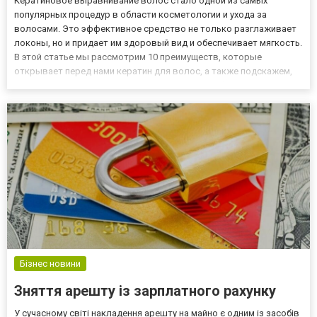
Кератиновое выравнивание волос стало одной из самых
популярных процедур в области косметологии и ухода за
волосами. Это эффективное средство не только разглаживает
локоны, но и придает им здоровый вид и обеспечивает мягкость.
В этой статье мы рассмотрим 10 преимуществ, которые
открывает перед нами кератин для волос, а также подскажем,
где выгодно купить уходовые средства от профессиональных
производителей. 10 основных причин купить кератин для волос
Улучше...
Бізнес новини
Зняття арешту із зарплатного рахунку
У сучасному світі накладення арешту на майно є одним із засобів