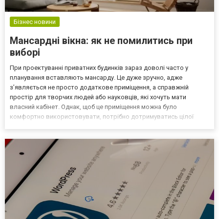
Бізнес новини
Мансардні вікна: як не помилитись при
виборі
При проектуванні приватних будинків зараз доволі часто у
планування вставляють мансарду. Це дуже зручно, адже
з’являється не просто додаткове приміщення, а справжній
простір для творчих людей або науковців, які хочуть мати
власний кабінет. Однак, щоб це приміщення можна було
комфортно використовувати, потрібно дотримуватись цілої
низки умов, серед яких – тепло- та шумоізоляція, надійна
покрівля з якісних матеріалів і достатньо джерел природного
освітлення,...