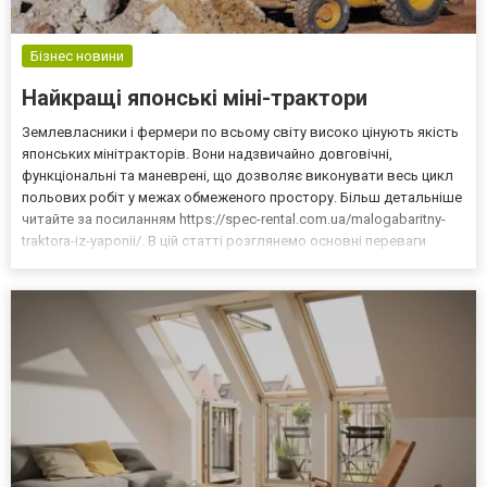
Бізнес новини
Найкращі японські міні-трактори
Землевласники і фермери по всьому світу високо цінують якість
японських мінітракторів. Вони надзвичайно довговічні,
функціональні та маневрені, що дозволяє виконувати весь цикл
польових робіт у межах обмеженого простору. Більш детальніше
читайте за посиланням https://spec-rental.com.ua/malogabaritny-
traktora-iz-yaponii/. В цій статті розглянемо основні переваги
японських машин. Особливості міні-техніки з Японії Для
оснащення японських мінітракторів виробни...