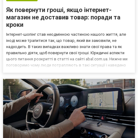
Як повернути гроші, якщо інтернет-
магазин не доставив товар: поради та
кроки
Інтернет-шопінг став неодмінною частиною нашого життя, але
іноді може трапитися так, що товар, який ви замовили, не
надходить. В таких випадках важливо знати свої права та як
правильно діяти, щоб повернути свої гроші. Юридичні аспекти
цього питання розкритті в статті на сайті abal.com.ua. Нижче ми
поговоримо чому люди потрапляють в такі ситуації і наведено
кілька порад та кроків, які допоможуть вам вирішити цю
проблему. Які можуть бути причини чому інтерне...