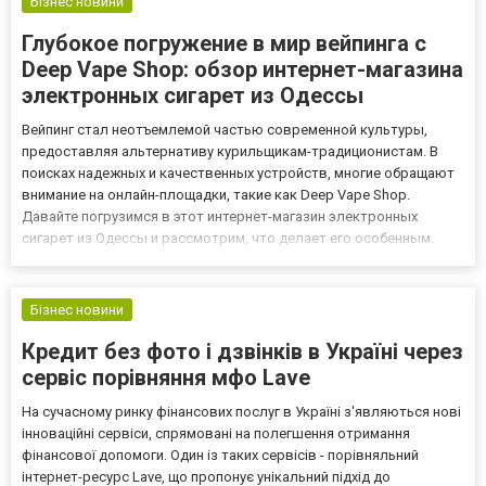
Бізнес новини
Глубокое погружение в мир вейпинга с
Deep Vape Shop: обзор интернет-магазина
электронных сигарет из Одессы
Вейпинг стал неотъемлемой частью современной культуры,
предоставляя альтернативу курильщикам-традиционистам. В
поисках надежных и качественных устройств, многие обращают
внимание на онлайн-площадки, такие как Deep Vape Shop.
Давайте погрузимся в этот интернет-магазин электронных
сигарет из Одессы и рассмотрим, что делает его особенным.
Предлагаем вашему вниманию обзор Deep Vape Shop.
Разнообразие в ассортименте: от вейпов до жидкостей Deep
Vape Shop извест...
Бізнес новини
Кредит без фото і дзвінків в Україні через
сервіс порівняння мфо Lave
На сучасному ринку фінансових послуг в Україні з'являються нові
інноваційні сервіси, спрямовані на полегшення отримання
фінансової допомоги. Один із таких сервісів - порівняльний
інтернет-ресурс Lave, що пропонує унікальний підхід до