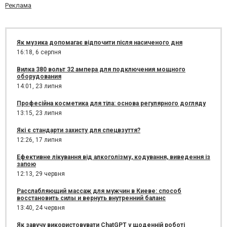
Реклама
Як музика допомагає відпочити після насиченого дня
16:18,
6 серпня
Вилка 380 вольт 32 ампера для подключения мощного
оборудования
14:01,
23 липня
Професійна косметика для тіла: основа регулярного догляду
13:15,
23 липня
Які є стандарти захисту для спецвзуття?
12:26,
17 липня
Ефективне лікування від алкоголізму, кодування, виведення із
запою
12:13,
29 червня
Расслабляющий массаж для мужчин в Киеве: способ
восстановить силы и вернуть внутренний баланс
13:40,
24 червня
Як завучу використовувати ChatGPT у щоденній роботі