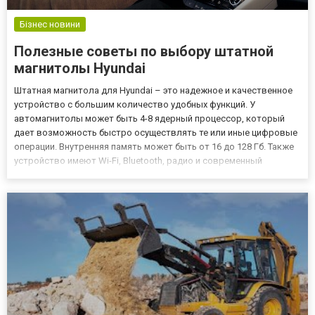
Бізнес новини
Полезные советы по выбору штатной
магнитолы Hyundai
Штатная магнитола для Hyundai – это надежное и качественное
устройство с большим количество удобных функций. У
автомагнитолы может быть 4-8 ядерный процессор, который
дает возможность быстро осуществлять те или иные цифровые
операции. Внутренняя память может быть от 16 до 128 Гб. Также
устройство имеют Wi-Fi, Bluetooth, радио и современный
навигатор. В штатных магнитолах имеется слот для сим-карты,
что дает возможность пользоваться услугами мобильной
связи...