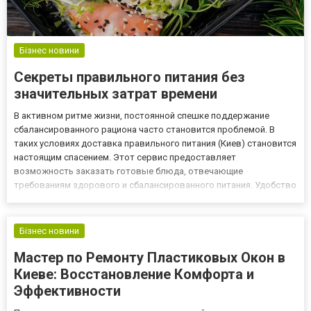
Бізнес новини
Секреты правильного питания без
значительных затрат времени
В активном ритме жизни, постоянной спешке поддержание
сбалансированного рациона часто становится проблемой. В
таких условиях доставка правильного питания (Киев) становится
настоящим спасением. Этот сервис предоставляет
возможность заказать готовые блюда, отвечающие
требованиям здорового и сбалансированного питания. Удобство
и экономия времени Многие клиенты выделяют основное
преимущество данной услуги - экономия времени. В суете
повседневной жизни приготов...
Бізнес новини
Мастер по Ремонту Пластиковых Окон в
Киеве: Восстановление Комфорта и
Эффективности