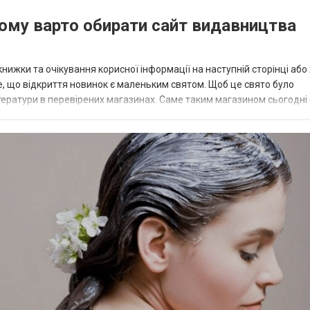
чому варто обирати сайт видавництва
ижки та очікування корисної інформації на наступній сторінці або
 те, що відкриття новинок є маленьким святом. Щоб це свято було
тератури в перевірених магазинах. Саме таким магазином сьогодні 
Вашій увазі тут буде до...