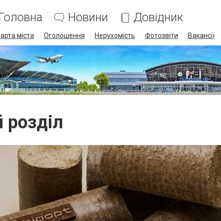
Головна
Новини
Довідник
арта міста
Оголошення
Нерухомість
Фотозвіти
Вакансії
й розділ