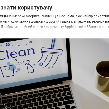
о знати користувачу
офіційної мережі американських СЦ в нас нема, а ось вибір приватн
зуміти, кому можна довірити дорогий гаджет, а також які нюанси в
 Як обрати надійний сервіс для ремонту Apple-техніки? Варто зверт
 вони гл...