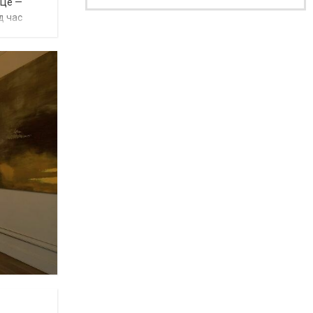
 Це —
д час