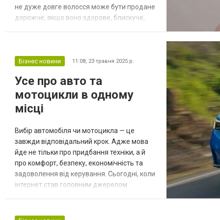
не дуже довге волосся може бути продане
дорожче, якщо воно здорове, блискуче,
без ламкості та посічених кінців. А
найкращий спосіб підготувати пасма до
продажу — це використовувати живильні
маски для зміцнення волосся. У цій статті
Бізнес новини
11:08,
23 травня 2025 р.
ми зібрали ТОП-5 ефективних масок для
Усе про авто та
домашнього догляду, які допоможуть
мотоцикли в одному
зробити в...
місці
Вибір автомобіля чи мотоцикла — це
завжди відповідальний крок. Адже мова
йде не тільки про придбання техніки, а й
про комфорт, безпеку, економічність та
задоволення від керування. Сьогодні, коли
інтернет став головним джерелом
інформації, кожен потенційний покупець
намагається знайти найбільш зручний і
прозорий шлях для отримання всіх даних