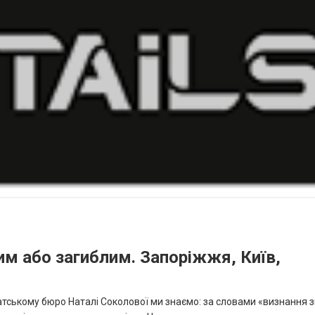
им або загиблим. Запоріжжя, Київ,
окатському бюро Наталі Соколової ми знаємо: за словами «визнання 