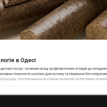
логія в Одесі
едичних послуг, починаючи від профілактичних оглядів до складни
вативна гінекологія охоплює діагностику та лікування без операти
роцедури, спостереження за станом пацієнтки та регулярні огляди
ного встановлення діагноз...