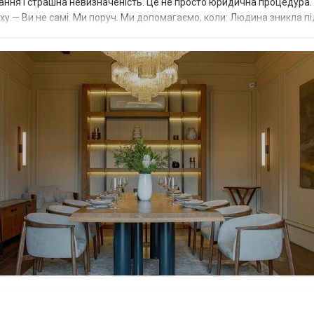
вання і страшна невизначеність. Це не просто юридична процедура.
яху — Ви не самі. Ми поруч. Ми допомагаємо, коли: Людина зникла пі
..