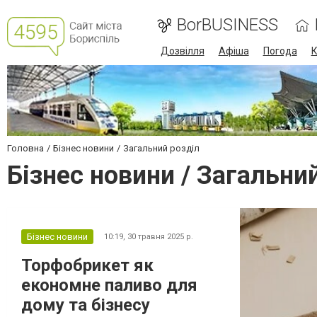
BorBUSINESS
Дозвілля
Афіша
Погода
К
Головна
Бізнес новини
Загальний розділ
Бізнес новини / Загальни
Бізнес новини
10:19,
30 травня 2025 р.
Торфобрикет як
економне паливо для
дому та бізнесу