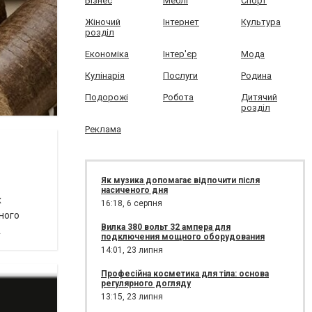
Бізнес
Меблі
Спорт
Жіночий
Інтернет
Культура
розділ
Економіка
Інтер'єр
Мода
Кулінарія
Послуги
Родина
Подорожі
Робота
Дитячий
розділ
Реклама
Як музика допомагає відпочити після
насиченого дня
х
16:18,
6 серпня
вного
Вилка 380 вольт 32 ампера для
.
подключения мощного оборудования
14:01,
23 липня
Професійна косметика для тіла: основа
регулярного догляду
13:15,
23 липня