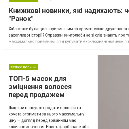
виставках, конференціях, днях
Книжкові новинки, які надихають: 
народження й інших подіях. Детальніше
ознайомитись з прикладами та замовити
"Ранок"
послугу можна тут. Конструкція...
Хіба може бути щось приємнішим за аромат свіжо друкованої кн
захопливої історії? Справжні книголюби не зі слів знають про
максимально приємним, слід купувати ексклюзивні новинки лі
офіційний інтернет-сайт відомого в Україні видавництва Ранок. 
Бізнес новини
ТОП-5 масок для
зміцнення волосся
перед продажем
Якщо ви плануєте продати волосся та
хочете отримати за нього максимальну
ціну — догляд перед зрізанням має
ключове значення. Навіть фарбоване або