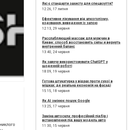
Які є стандарти захисту для спецвзуття?
12:26,
17 липня
Ефективне лікування від алкоголізму,
кодування, виведення із запою
12:13,
29 червня
Расслабляющий массаж для мужчин в
Киеве: способ восстановить силы и вернуть
внутренний баланс
13:40,
24 червня
Як завучу використовувати ChatGPT у
щоденній роботі
18:09,
19 червня
Готова штукатурка у відрах проти сухої в
мішках: де реальна економія на фасаді
15:15,
18 червня
Як AI змінює пошук Google
13:25,
17 червня
Заміна автоскла: професійний підбір і
встановлення під вашу модель авто
зниклого
11:30,
15 червня