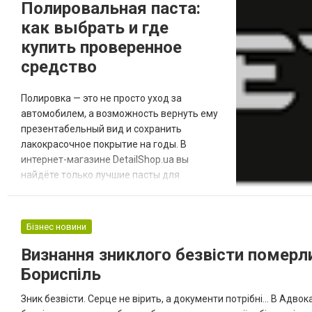
Полировальная паста:
как выбрать и где
купить проверенное
средство
Полировка — это не просто уход за
автомобилем, а возможность вернуть ему
презентабельный вид и сохранить
лакокрасочное покрытие на годы. В
интернет-магазине DetailShop.ua вы
найдёте только лучшие пасты для
полировки автомобиля, подобранные
нашими экспертами с учётом
практического опыта и отзывов
Бізнес новини
профессиональных детейлеров. Мы —
Визнання зниклого безвісти померл
официальный представитель CARPRO и
POLYTOP в Украине, а также
Бориспіль
авторизованный реселлер бренда GYEON.
Это топовые производители, ко...
Зник безвісти. Серце не вірить, а документи потрібні... В Адв