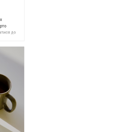
их
арто
атися до