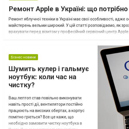
головну роль. Цей банкетний ресторан
Ремонт Apple в Україні: що потрібн
розташований поруч із Києвом, на
Новообухівському шосе, і вже давно став
Ремонт яблучної техніки в Україні має свої особливості, адже 
улюбленим місцем д...
майстерень вельми широкий. У цій статті розповідаємо, як зро
врахувати перед візитом у професійний сервісний центр Apple.
майстерень, що спеціалізуються саме на пристроях Apple, адже
Бізнес новини
Шумить кулер і гальмує
ноутбук: коли час на
чистку?
Ваш лептоп став повільно виконувати
навіть прості дії, вентилятори постійно
працюють на високих обертах, а корпус
помітно гріється? Все це каже, що
необхідно замовити чистку ноутбука в