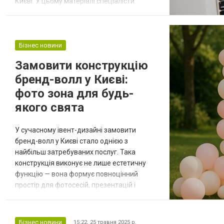
Києві. У цьому матеріалі спеціалісти
сервісу 2mac докладно пояснюють, чому
це важливо і як правильно діяти. Чому
забруднюються ноутбуки? З часом
всередині будь-якого лептопа
Бізнес новини
накопичується пил, що особливо
Замовити конструкцію
небезпечно для радіатора — пил покриває
бренд-волл у Києві:
його поверхню, порушуючи відве...
фото зона для будь-
якого свята
У сучасному івент-дизайні замовити
бренд-волл у Києві стало однією з
найбільш затребуваних послуг. Така
конструкція виконує не лише естетичну
функцію — вона формує повноцінний
простір для фотосесій, презентацій і
брендингу. Завдяки мобільності, стійкості
та широкому формату, бренд-волл
використовують на весіллях, форумах,
Бізнес новини
15:22,
25 травня 2025 р.