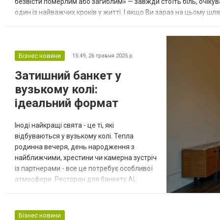
безвісти померлим або загиблим» — завжди стоїть біль, очіку
один із найважчих кроків у житті. І якщо Ви зараз на цьому шл
війни або бойових дій, і немає зв’язку вже довгий час. Рідна лю.
Бізнес новини
15:49,
26 травня 2025 р.
Затишний банкет у
вузькому колі:
ідеальний формат
Іноді найкращі свята - це ті, які
відбуваються у вузькому колі. Тепла
родинна вечеря, день народження з
найближчими, хрестини чи камерна зустріч
із партнерами - все це потребує особливої
атмосфери. Ресторан для банкету AL
FRESCO пропонує окремі зали, які ідеально
підходять для невеликих подій, де
комфорт, тишина та затишок грають
Бізнес новини