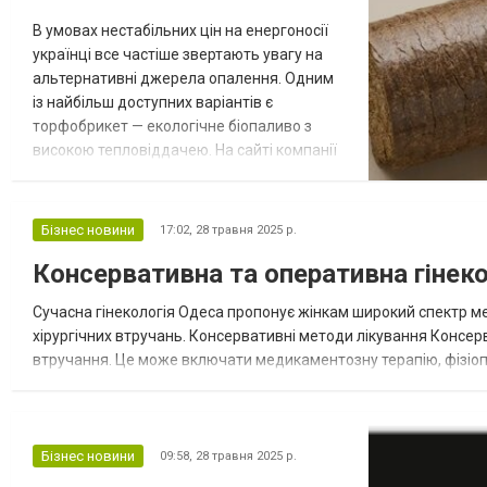
В умовах нестабільних цін на енергоносії
українці все частіше звертають увагу на
альтернативні джерела опалення. Одним
із найбільш доступних варіантів є
торфобрикет — екологічне біопаливо з
високою тепловіддачею. На сайті компанії
Bioopt ви можете купити торфобрикет з
доставкою по Україні для індивідуального
або промислового використання. Що таке
Бізнес новини
17:02,
28 травня 2025 р.
торфобрикет Торфобрикет — це
Консервативна та оперативна гінеко
спресований торф, висушений і
сформований у щільні брикети. Вони
Сучасна гінекологія Одеса пропонує жінкам широкий спектр м
мають невеликий в...
хірургічних втручань. Консервативні методи лікування Консер
втручання. Це може включати медикаментозну терапію, фізіоп
проблему на ранній стадії. Діагностика та обстеження Для точ
Бізнес новини
09:58,
28 травня 2025 р.