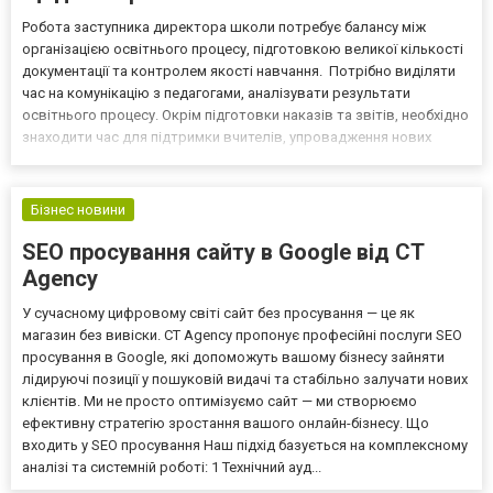
Робота заступника директора школи потребує балансу між
організацією освітнього процесу, підготовкою великої кількості
документації та контролем якості навчання. Потрібно виділяти
час на комунікацію з педагогами, аналізувати результати
освітнього процесу. Окрім підготовки наказів та звітів, необхідно
знаходити час для підтримки вчителів, упровадження нових
освітніх технологій. Саме дефіцит часу сьогодні є однією з
найбільших проблем адміністрації закладів...
Бізнес новини
SEO просування сайту в Google від CT
Agency
У сучасному цифровому світі сайт без просування — це як
магазин без вивіски. CT Agency пропонує професійні послуги SEO
просування в Google, які допоможуть вашому бізнесу зайняти
лідируючі позиції у пошуковій видачі та стабільно залучати нових
клієнтів. Ми не просто оптимізуємо сайт — ми створюємо
ефективну стратегію зростання вашого онлайн-бізнесу. Що
входить у SEO просування Наш підхід базується на комплексному
аналізі та системній роботі: 1 Технічний ауд...