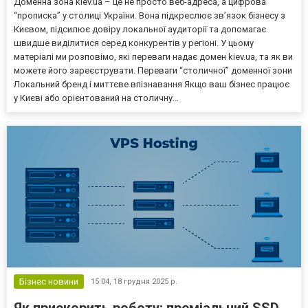
Доменна зона kiev.ua – це не просто веб-адреса, а цифрова
“прописка” у столиці України. Вона підкреслює зв’язок бізнесу з
Києвом, підсилює довіру локальної аудиторії та допомагає
швидше виділитися серед конкурентів у регіоні. У цьому
матеріалі ми розповімо, які переваги надає домен kiev.ua, та як ви
можете його зареєструвати. Переваги “столичної” доменної зони
Локальний бренд і миттєве впізнавання Якщо ваш бізнес працює
у Києві або орієнтований на столичну...
Бізнес новини
15:04,
18 грудня 2025 р.
Як прискорить роботу: преміальний SSD