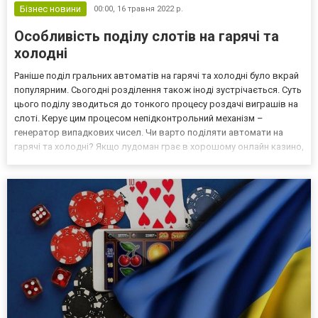
Бізнес новини
00:00,
16 травня 2022 р.
Особливість поділу слотів на гарячі та
холодні
Раніше поділ гральних автоматів на гарячі та холодні було вкрай
популярним. Сьогодні розділення також іноді зустрічається. Суть
цього поділу зводиться до тонкого процесу роздачі виграшів на
слоті. Керує цим процесом непідконтрольний механізм –
генератор випадкових чисел. Чи варто поділяти автомати на
гарячі та холодні? Якщо лудоман грає в хорошому онлайн казино,
такому, як Слотокінг, де є поділ слотів на гарячі та холодні, він
може сприймати це як підказку...