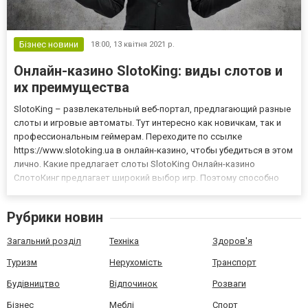
Бізнес новини
18:00,
13 квітня 2021 р.
Онлайн-казино SlotoKing: виды слотов и
их преимущества
SlotoKing – развлекательный веб-портал, предлагающий разные
слоты и игровые автоматы. Тут интересно как новичкам, так и
профессиональным геймерам. Переходите по ссылке
https://www.slotoking.ua в онлайн-казино, чтобы убедиться в этом
лично. Какие предлагает слоты SlotoKing Онлайн-казино
СлотоКинг предлагает широкий выбор игр. Поэтому способно
удовлетворить запросы даже очень искушенного пользователя.
Всего насчитывается свыше 600 слотов. Каждый игровой авто...
Рубрики новин
Загальний розділ
Техніка
Здоров'я
Туризм
Нерухомість
Транспорт
Будівництво
Відпочинок
Розваги
Бізнес
Меблі
Спорт