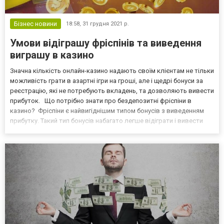
Бізнес новини
18:58,
31 грудня 2021 р.
Умови відіграшу фріспінів та виведення
виграшу в казино
Значна кількість онлайн-казино надають своїм клієнтам не тільки
можливість грати в азартні ігри на гроші, але і щедрі бонуси за
реєстрацію, які не потребують вкладень, та дозволяють вивести
прибуток. Що потрібно знати про бездепозитні фріспіни в
казино? Фріспіни є найвигіднішим типом бонусів з виведенням
прибутку. Такий тип бонусів набагато легше відіграти і вивести
свій виграш. Але щоб не було неприємних ситуацій з виведенням
виграшу, необхідно уважно...