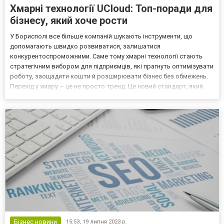
Хмарні технології UCloud: Топ-поради для
бізнесу, який хоче рости
У Борисполі все більше компаній шукають інструменти, що
допомагають швидко розвиватися, залишатися
конкурентоспроможними. Саме тому хмарні технології стають
стратегічним вибором для підприємців, які прагнуть оптимізувати
роботу, заощадити кошти й розширювати бізнес без обмежень.
Перехід у хмару – це не просто тренд. Це новий стандарт, який
дозволяє працювати з даними та сервісами без прив’язки до
фізичних серверів. І тут варто розуміти, що таке хмарні техн...
Бізнес новини
15:53,
19 липня 2023 р.