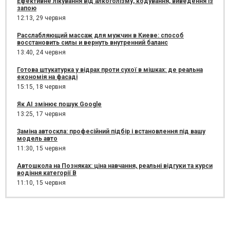
Ефективне лікування від алкоголізму, кодування, виведення із
запою
12:13,
29 червня
Расслабляющий массаж для мужчин в Киеве: способ
восстановить силы и вернуть внутренний баланс
13:40,
24 червня
Готова штукатурка у відрах проти сухої в мішках: де реальна
економія на фасаді
15:15,
18 червня
Як AI змінює пошук Google
13:25,
17 червня
Заміна автоскла: професійний підбір і встановлення під вашу
модель авто
11:30,
15 червня
Автошкола на Позняках: ціна навчання, реальні відгуки та курси
водіння категорії B
11:10,
15 червня