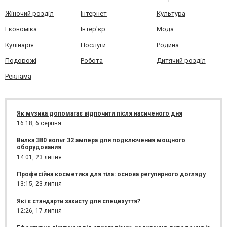
Жіночий розділ
Інтернет
Культура
Економіка
Інтер'єр
Мода
Кулінарія
Послуги
Родина
Подорожі
Робота
Дитячий розділ
Реклама
Як музика допомагає відпочити після насиченого дня
16:18,
6 серпня
Вилка 380 вольт 32 ампера для подключения мощного
оборудования
14:01,
23 липня
Професійна косметика для тіла: основа регулярного догляду
13:15,
23 липня
Які є стандарти захисту для спецвзуття?
12:26,
17 липня