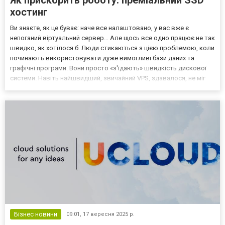
хостинг
Ви знаєте, як це буває: наче все налаштовано, у вас вже є
непоганий віртуальний сервер… Але щось все одно працює не так
швидко, як хотілося б. Люди стикаються з цією проблемою, коли
починають використовувати дуже вимогливі бази даних та
графічні програми. Вони просто «з'їдають» швидкість дискової
системи. Навіть найшвидший, звичайний VPS, здавалося, не міг
впоратися з потоком даних. Справа не лише в процесорі, а й у
тому, на чому зберігаються дані. Тому ва...
Бізнес новини
09:01,
17 вересня 2025 р.