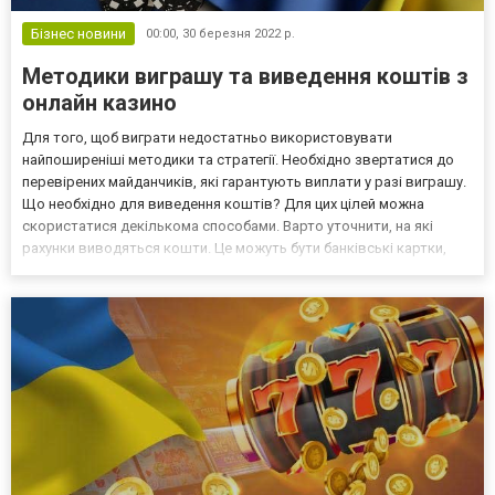
Бізнес новини
00:00,
30 березня 2022 р.
Методики виграшу та виведення коштів з
онлайн казино
Для того, щоб виграти недостатньо використовувати
найпоширеніші методики та стратегії. Необхідно звертатися до
перевірених майданчиків, які гарантують виплати у разі виграшу.
Що необхідно для виведення коштів? Для цих цілей можна
скористатися декількома способами. Варто уточнити, на які
рахунки виводяться кошти. Це можуть бути банківські картки,
або електронні гаманці. Дуже часто власники майданчиків
виводять кошти виключно на рахунки, за допомогою яких зд...