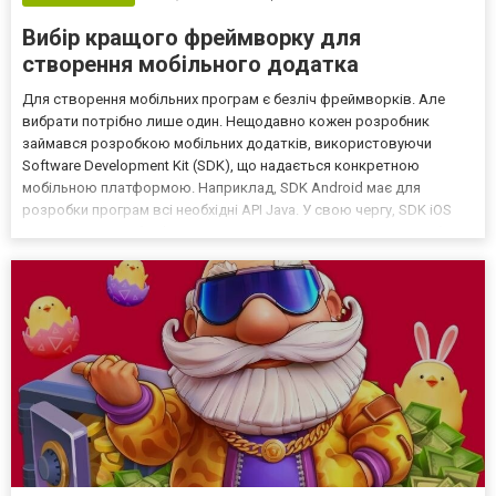
Вибір кращого фреймворку для
створення мобільного додатка
Для створення мобільних програм є безліч фреймворків. Але
вибрати потрібно лише один. Нещодавно кожен розробник
займався розробкою мобільних додатків, використовуючи
Software Development Kit (SDK), що надається конкретною
мобільною платформою. Наприклад, SDK Android має для
розробки програм всі необхідні API Java. У свою чергу, SDK iOS
пропонує API Swift/Objective C. Таким чином дві популярні мобільні
платформи мають зовсім різні SDK. Ситуація, що склалася...