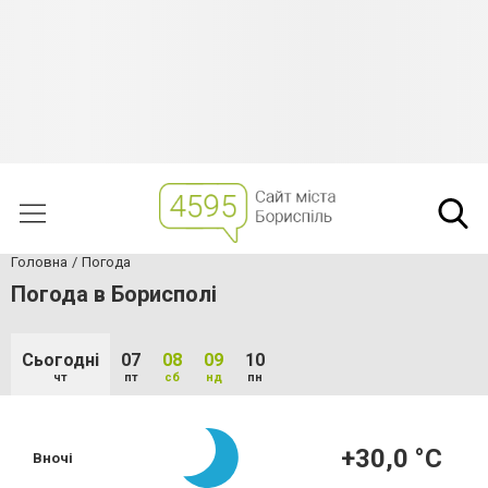
Головна
Погода
Погода в Борисполі
Сьогодні
07
08
09
10
чт
пт
сб
нд
пн
+30,0 °С
Вночі