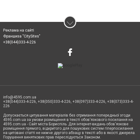
Реклама на сайті
Франшиза "CitySites"
+38(044)333-4-226
info@4595.com.ua
+38(044)333-4-226, +38(050)333-4-226, +38(097)333-4-226, +38(073)333-4-
226
Допускається цитування матеріалів без отримання попередньої згоди
4595.com.ua за умови розміщення в тексті обов'язкового посилання на
4595.com.ua - Сайт міста Бориспіль. Для інтернет-видань обов'язкове
розміщення прямого, відкритого для пошукових систем гіперпосилання
на цитовані статті не нижче другого абзацу в тексті або в якості джерела.
Порушення виняткових прав переслідується Законом.