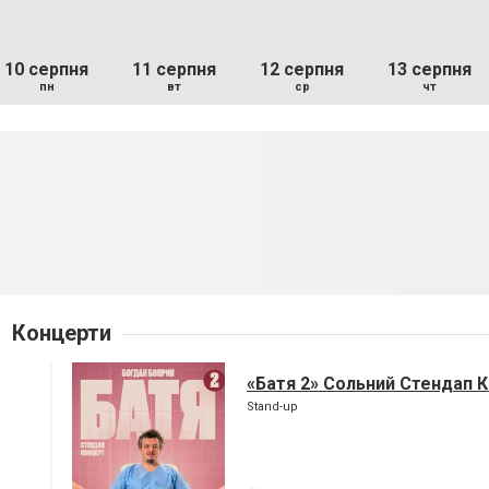
10 серпня
11 серпня
12 серпня
13 серпня
пн
вт
ср
чт
Концерти
«Батя 2» Сольний Стендап 
Stand-up