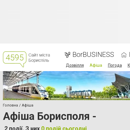
BorBUSINESS
Дозвілля
Афіша
Погода
К
Головна
Афіша
Афіша Борисполя -
2 події. З них
0 подій сьогодні