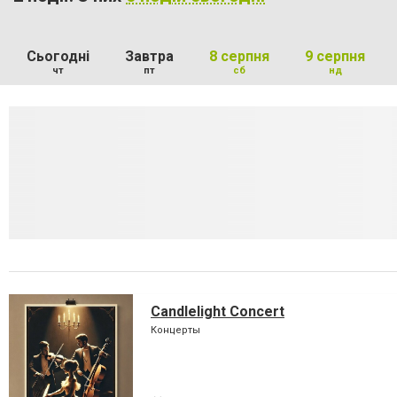
Сьогодні
Завтра
8 серпня
9 серпня
чт
пт
сб
нд
Candlelight Concert
Концерты