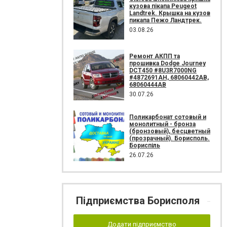
кузова пікапа Peugeot
Landtrek. Крышка на кузов
пикапа Пежо Ландтрек.
03.08.26
Ремонт АКПП та
прошивка Dodge Journey
DCT450 #8U3R7000NG
#4872691AH, 68060442AB,
68060444AB
30.07.26
Поликарбонат сотовый и
монолитный - бронза
(бронзовый), бесцветный
(прозрачный). Борисполь.
Бориспіль
26.07.26
Підприємства Борисполя
Додати підприємство