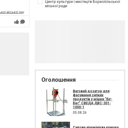
Центр культури і мистецтв Бориспільської
міської ради
кої міської ради
Оголошення
Ваговий дозатор для
фасування сипких
продуктів у мішки "Біг-
Бег" СВЕДА ДВС-301-
1000-1
05.08.26
Силова алюмінієва кришка