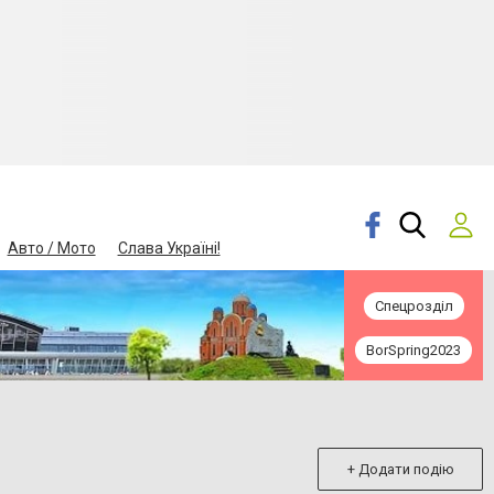
Авто / Мото
Слава Україні!
Спецрозділ
BorSpring2023
+ Додати подію