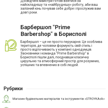
Досвідчені майстри готові взятися за
найскладнішу та «найбруднішу» роботу, аби ваш
залізний кінь почував себе добре і прослужив вам
довгі роки.
Барбершоп "Prime
Barbershop" в Борисполі
Барбершоп – це не просто перукарня. Це особлива
територія, де чоловіки формують свій стиль і
просто відпочивають у компанії однодумців.
Засновники і команда "Prime Barbershop" в
Борисполі пішли далі, поєднавши класичну
цирульню та атмосферний простір для розумних,
успішних та впевнених в собі людей.
Рубрики
Магазин будівельних матеріалів та інструментів «STROYKAok»