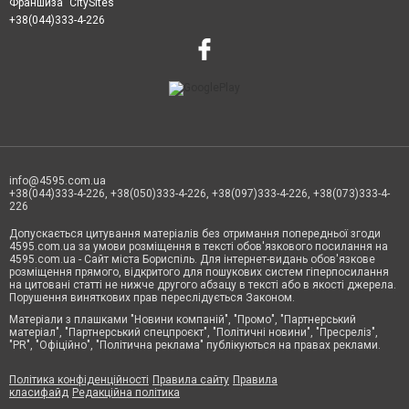
Франшиза "CitySites"
+38(044)333-4-226
info@4595.com.ua
+38(044)333-4-226, +38(050)333-4-226, +38(097)333-4-226, +38(073)333-4-
226
Допускається цитування матеріалів без отримання попередньої згоди
4595.com.ua за умови розміщення в тексті обов'язкового посилання на
4595.com.ua - Сайт міста Бориспіль. Для інтернет-видань обов'язкове
розміщення прямого, відкритого для пошукових систем гіперпосилання
на цитовані статті не нижче другого абзацу в тексті або в якості джерела.
Порушення виняткових прав переслідується Законом.
Матеріали з плашками "Новини компаній", "Промо", "Партнерський
матеріал", "Партнерський спецпроєкт", "Політичні новини", "Пресреліз",
"PR", "Офіційно", "Політична реклама" публікуються на правах реклами.
Політика конфіденційності
Правила сайту
Правила
класифайд
Редакційна політика