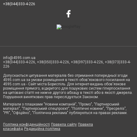
+38(044)333-4-226
info@4595.com.ua
+38(044)333-4-226, +38(050)333-4-226, +38(097)333-4-226, +38(073)333-4-
226
Допускається цитування матеріалів без отримання попередньої згоди
4595.com.ua за умови розміщення в тексті обов'язкового посилання на
4595.com.ua - Сайт міста Бориспіль. Для інтернет-видань обов'язкове
розміщення прямого, відкритого для пошукових систем гіперпосилання
на цитовані статті не нижче другого абзацу в тексті або в якості джерела.
Порушення виняткових прав переслідується Законом.
Матеріали з плашками "Новини компаній", "Промо", "Партнерський
матеріал", "Партнерський спецпроєкт", "Політичні новини", "Пресреліз",
"PR", "Офіційно", "Політична реклама" публікуються на правах реклами.
Політика конфіденційності
Правила сайту
Правила
класифайд
Редакційна політика