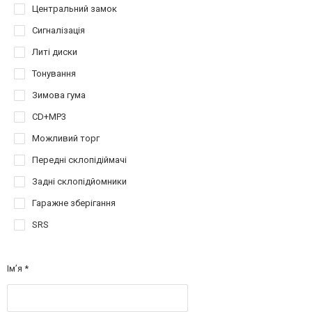
Центральний замок
Сигналізація
Литі диски
Тонування
Зимова гума
CD+MP3
Можливий торг
Передні склопідіймачі
Задні склопідйомники
Гаражне зберігання
SRS
Ім’я