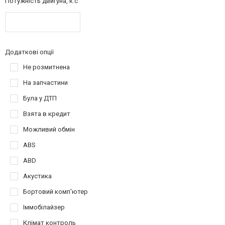
Потужність двигуна, к.с
Додаткові опції
Не розмитнена
На запчастини
Була у ДТП
Взята в кредит
Можливий обмін
ABS
ABD
Акустика
Бортовий комп'ютер
Іммобілайзер
Клімат контроль