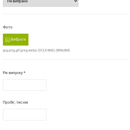
Фото
Вибрати
jpg,png,gif,jpeg,webp (512,0 МіБ) (800x360)
Рік випуску
Пробіг, тис.км