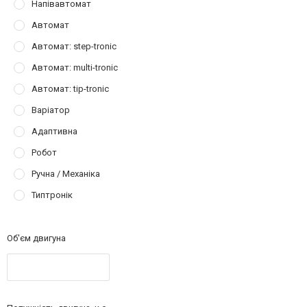
Напівавтомат
Автомат
Автомат: step-tronic
Автомат: multi-tronic
Автомат: tip-tronic
Варіатор
Адаптивна
Робот
Ручна / Механіка
Типтронік
Об'єм двигуна