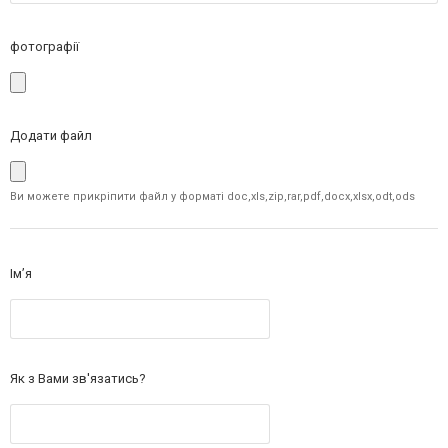
фотографії
Додати файл
Ви можете прикріпити файл у форматі doc,xls,zip,rar,pdf,docx,xlsx,odt,ods
Ім’я
Як з Вами зв'язатись?