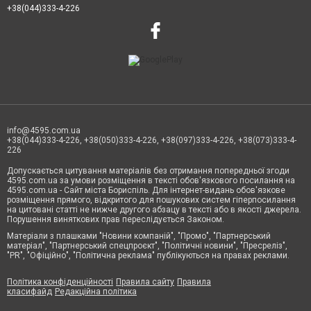
+38(044)333-4-226
info@4595.com.ua
+38(044)333-4-226, +38(050)333-4-226, +38(097)333-4-226, +38(073)333-4-
226
Допускається цитування матеріалів без отримання попередньої згоди
4595.com.ua за умови розміщення в тексті обов'язкового посилання на
4595.com.ua - Сайт міста Бориспіль. Для інтернет-видань обов'язкове
розміщення прямого, відкритого для пошукових систем гіперпосилання
на цитовані статті не нижче другого абзацу в тексті або в якості джерела.
Порушення виняткових прав переслідується Законом.
Матеріали з плашками "Новини компаній", "Промо", "Партнерський
матеріал", "Партнерський спецпроєкт", "Політичні новини", "Пресреліз",
"PR", "Офіційно", "Політична реклама" публікуються на правах реклами.
Політика конфіденційності
Правила сайту
Правила
класифайд
Редакційна політика