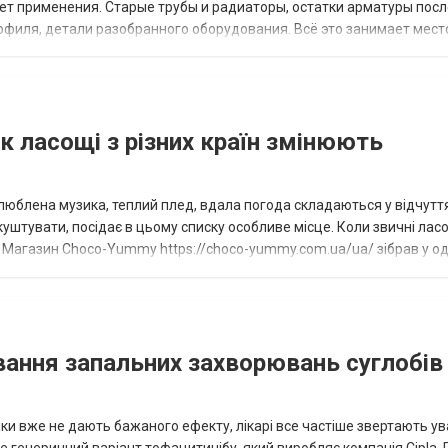
ет применения. Старые трубы и радиаторы, остатки арматуры посл
офиля, детали разобранного оборудования. Всё это занимает место
олучить деньги здесь и сейча...
к ласощі з різних країн змінюють
 Улюблена музика, теплий плед, вдала погода складаються у відчутт
куштувати, посідає в цьому списку особливе місце. Коли звичні лас
. Магазин Choco-Yummy https://choco-yummy.com.ua/ua/ зібрав у о
 Серед них тр...
ування запальних захворювань суглобів 
ліки вже не дають бажаного ефекту, лікарі все частіше звертають ув