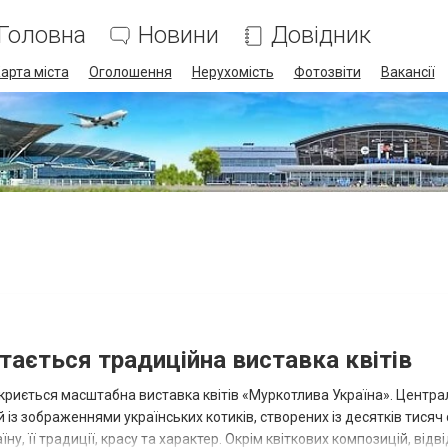
Головна
Новини
Довідник
арта міста
Оголошення
Нерухомість
Фотозвіти
Вакансії
ртається традиційна виставка квітів
ідкриється масштабна виставка квітів «Муркотлива Україна». Центр
 із зображеннями українських котиків, створених із десятків тисяч
ну, її традиції, красу та характер. Окрім квіткових композицій, відв