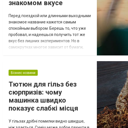
знакомом вкусе
Перед поездкой или длинными выходными
знакомое название кажется самым
спокойным выбором. Берешь то, что уже
пробовал, и надеешься получить тот же
вкус без лишних экспериментов. Но в
самокрутках многое зависит от бумаги,
хранения и того, сколько раз пакет
открывали в течение дня. Поэтому
повторная покупка иногда удивляет
сильнее новой. Что помнить о прошлой
Бізнес новини
удачной покупке Когда берут табак для
Тютюн для гільз без
самокруток, в памяти обычно остается не
сюрпризів: чому
точная влажность и не р...
машинка швидко
показує слабкі місця
У гільзах дрібні помилки видно швидше,
ніж здається. Суміш може добре пахнути в