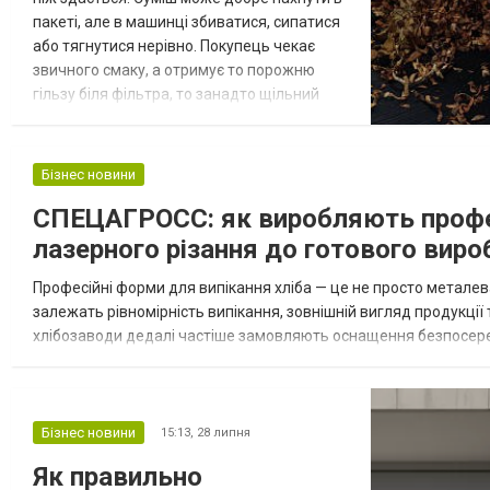
пакеті, але в машинці збиватися, сипатися
або тягнутися нерівно. Покупець чекає
звичного смаку, а отримує то порожню
гільзу біля фільтра, то занадто щільний
кінець. Саме тут стає зрозуміло, чи
підходить тютюн для щоденного темпу. І
це видно ще до великого запасу. Як
Бізнес новини
машинка перевіряє нарізку Для
СПЕЦАГРОСС: як виробляють профес
домашнього наповнення тютюн для гільз
варто оцінювати не тільки за ароматом.
лазерного різання до готового виро
Машинк...
Професійні форми для випікання хліба — це не просто металева є
залежать рівномірність випікання, зовнішній вигляд продукції т
хлібозаводи дедалі частіше замовляють оснащення безпосере
виготовляє професійні форми та обладнання для хлібопекарсь.
Бізнес новини
15:13,
28 липня
Як правильно