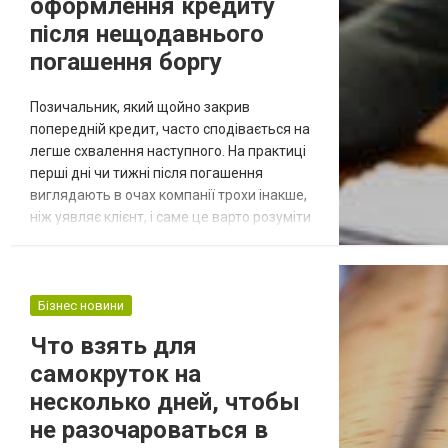
оформлення кредиту
після нещодавнього
погашення боргу
Позичальник, який щойно закрив
попередній кредит, часто сподівається на
легше схвалення наступного. На практиці
перші дні чи тижні після погашення
виглядають в очах компанії трохи інакше,
ніж уявляє клієнт, і саме це варто розуміти
перед подачею нової заявки. Помилка в
очікуваннях тут коштує часу: заявка,
подана надто поспішно, може отримати
відмову або меншу суму просто через
Бізнес новини
технічну затримку в оновленні даних. Чому
Что взять для
цей момент вважається окремим
самокруток на
випадком...
несколько дней, чтобы
не разочароваться в