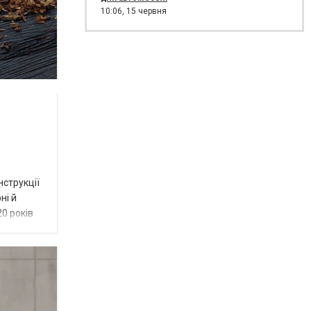
10:06,
15 червня
нструкції
ні й
0 років