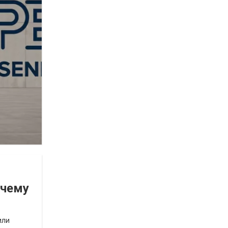
очему
или