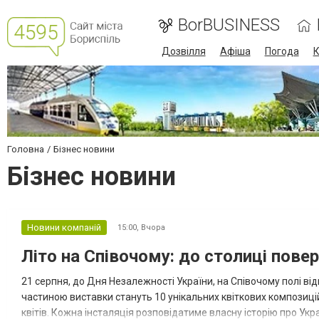
BorBUSINESS
Дозвілля
Афіша
Погода
К
Головна
Бізнес новини
Бізнес новини
Новини компаній
15:00,
Вчора
Літо на Співочому: до столиці пове
21 серпня, до Дня Незалежності України, на Співочому полі в
частиною виставки стануть 10 унікальних квіткових композицій
квітів. Кожна інсталяція розповідатиме власну історію про Украї