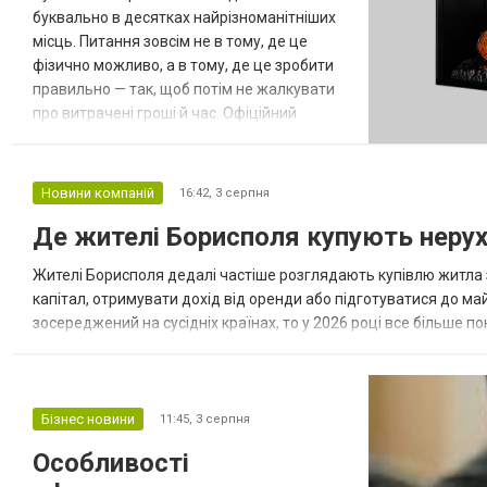
буквально в десятках найрізноманітніших
місць. Питання зовсім не в тому, де це
фізично можливо, а в тому, де це зробити
правильно — так, щоб потім не жалкувати
про витрачені гроші й час. Офіційний
магазин виробника має цілу низку суттєвих
переваг, які на перший погляд можуть
здаватися непомітними, але виявляються
Новини компаній
16:42,
3 серпня
критично важливими саме на практиці,
Де жителі Борисполя купують неру
коли доходить до реальної справи. Коли
розкладаєш ці переваги по поличках...
Жителі Борисполя дедалі частіше розглядають купівлю житла з
капітал, отримувати дохід від оренди або підготуватися до ма
зосереджений на сусідніх країнах, то у 2026 році все більше
закордонної нерухомості в Україні Homium, серед українців стаб
Бізнес новини
11:45,
3 серпня
Особливості