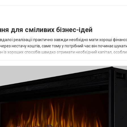
ня для сміливих бізнес-ідей
 вдалої реалізації практично завжди необхідно мати хороші фінанс
 через нестачу коштів, саме тому у потрібний час він починає шукат
ин із хороших способів швидко отримати необхідний капітал, особл
...