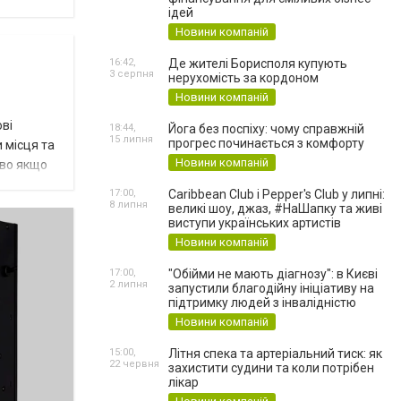
ідей
Новини компаній
16:42,
Де жителі Борисполя купують
3 серпня
нерухомість за кордоном
Новини компаній
ові
18:44,
Йога без поспіху: чому справжній
15 липня
прогрес починається з комфорту
и місця та
Новини компаній
иво якщо
17:00,
Caribbean Club і Pepper's Club у липні:
8 липня
великі шоу, джаз, #НаШапку та живі
виступи українських артистів
Новини компаній
17:00,
"Обійми не мають діагнозу": в Києві
2 липня
запустили благодійну ініціативу на
підтримку людей з інвалідністю
Новини компаній
15:00,
Літня спека та артеріальний тиск: як
22 червня
захистити судини та коли потрібен
лікар