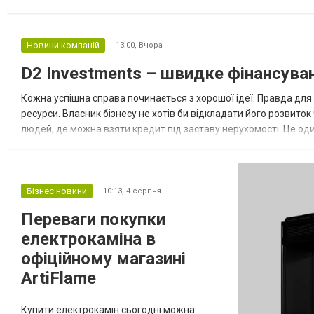
побачать десятки тисяч квітів, атмосферні фотозони та за...
Новини компаній
13:00,
Вчора
D2 Investments – швидке фінансуван
Кожна успішна справа починається з хорошої ідеї. Правда для
ресурси. Власник бізнесу не хотів би відкладати його розвиток
людей, де можна взяти кредит під заставу нерухомості. Це од
звернутися в перевірену компанію. Однією із таких заслуговано
Бізнес новини
10:13,
4 серпня
Переваги покупки
електрокаміна в
офіційному магазині
ArtiFlame
Купити електрокамін сьогодні можна