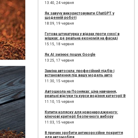
13:40,
24 червня
Як завучу використовувати ChatGPT у
щоденній роботі
18:09,
19 червня
Готова штукатурка у відрах проти сухої в
мішках: де реальна економія на фасаді
15:15,
18 червня
Як AI змінює пошук Google
13:25,
17 червня
Заміна автоскла: професійний підбір і
встановлення під вашу модель авто
11:30,
15 червня
Автошкола на Позняках: ціна навчання,
реальні відгуки та курси водіння категорії B
11:10,
15 червня
Купити коляску для новонародженого:
ключові критерії безпечного вибору
11:03,
15 червня
8 причин зробити антикорозійне покриття
для автомобіля