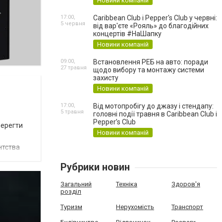
Новини компаній
17:00,
Caribbean Club і Pepper's Club у червні:
5 червня
від вар'єте «Рояль» до благодійних
концертів #НаШапку
Новини компаній
09:00,
Встановлення РЕБ на авто: поради
27 травня
щодо вибору та монтажу системи
захисту
Новини компаній
17:00,
Від мотопробігу до джазу і стендапу:
5 травня
головні події травня в Caribbean Club і
Pepper’s Club
берегти
Новини компаній
нтства
Рубрики новин
Загальний
Техніка
Здоров'я
розділ
Туризм
Нерухомість
Транспорт