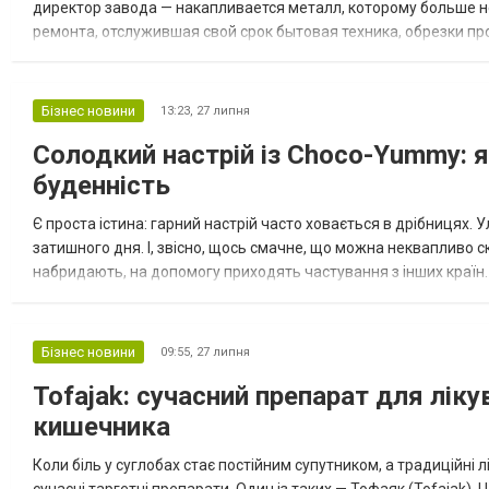
директор завода — накапливается металл, которому больше н
ремонта, отслужившая свой срок бытовая техника, обрезки пр
факту является ценным вторичным сырьём, за которое можно п
Бізнес новини
13:23,
27 липня
Солодкий настрій із Choco-Yummy: я
буденність
Є проста істина: гарний настрій часто ховається в дрібницях.
затишного дня. І, звісно, щось смачне, що можна неквапливо с
набридають, на допомогу приходять частування з інших країн
каталозі європейську класику та рідкісні новинки з усього світу.
Бізнес новини
09:55,
27 липня
Tofajak: сучасний препарат для лік
кишечника
Коли біль у суглобах стає постійним супутником, а традиційні 