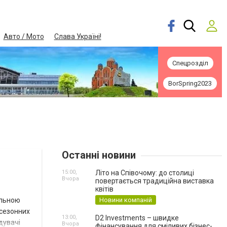
Авто / Мото
Слава Україні!
Спецрозділ
BorSpring2023
Останні новини
15:00,
Літо на Співочому: до столиці
Вчора
повертається традиційна виставка
квітів
альною
Новини компаній
 сезонних
13:00,
D2 Investments – швидке
ідувачі
Вчора
фінансування для сміливих бізнес-