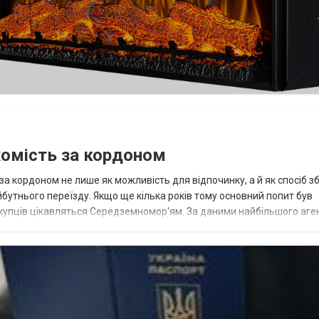
хомість за кордоном
а кордоном не лише як можливість для відпочинку, а й як спосіб з
йбутнього переїзду. Якщо ще кілька років тому основний попит був
 покупців цікавляться Середземномор'ям. За даними найбільшого аге
ільно зрост...