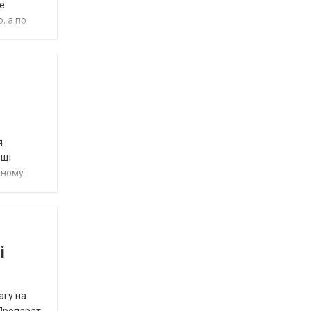
е
, а по
я
ощі
дному
і
агу на