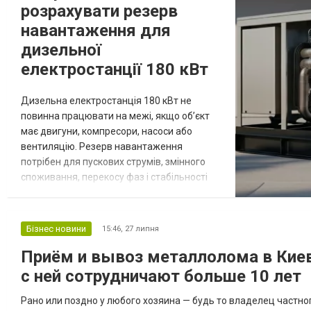
розрахувати резерв
навантаження для
дизельної
електростанції 180 кВт
Дизельна електростанція 180 кВт не
повинна працювати на межі, якщо об’єкт
має двигуни, компресори, насоси або
вентиляцію. Резерв навантаження
потрібен для пускових струмів, змінного
споживання, перекосу фаз і стабільності
частоти. Якщо розрахунок виконаний
“впритул”, система запуститься на тесті без
навантаження, але може відмовити під час
Бізнес новини
15:46,
27 липня
реального відключення. Що входить у
Приём и вывоз металлолома в Киеве
резерв навантаження Резерв потужності
генератора не варто визначати за
с ней сотрудничают больше 10 лет
умовним пра...
Рано или поздно у любого хозяина — будь то владелец частно