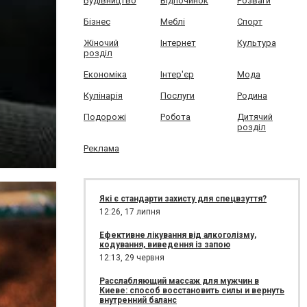
Будівництво
Відпочинок
Розваги
Бізнес
Меблі
Спорт
Жіночий
Інтернет
Культура
розділ
Економіка
Інтер'єр
Мода
Кулінарія
Послуги
Родина
Подорожі
Робота
Дитячий
розділ
Реклама
Які є стандарти захисту для спецвзуття?
12:26,
17 липня
Ефективне лікування від алкоголізму,
кодування, виведення із запою
12:13,
29 червня
Расслабляющий массаж для мужчин в
Киеве: способ восстановить силы и вернуть
внутренний баланс