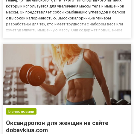
Гейнер (от английского "gainer") - это тип спортивного питания,
который используется для увеличения массы тела и мышечной
массы. Он представляет собой комбинацию углеводов и белков
с высокой калорийностью. Высококалорийные гейнеры
разработаны для тех, кто имеет трудности с набором веса или
хочет увеличить мышечную массу. Они содержат повышенное
количество углеводов, которые предоставляют организму
дополнительную энергию для тренировок и способствуют
восста...
Бізнес новини
Оксандролон для женщин на сайте
dobavkiua.com