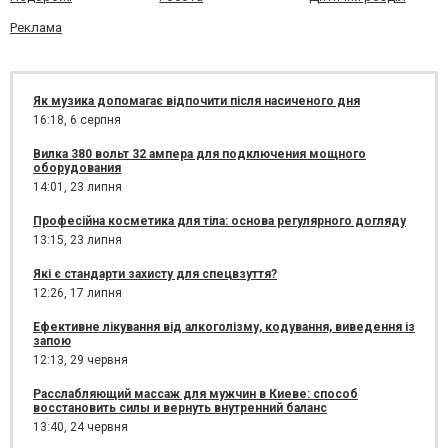
Реклама
Як музика допомагає відпочити після насиченого дня
16:18,
6 серпня
Вилка 380 вольт 32 ампера для подключения мощного
оборудования
14:01,
23 липня
Професійна косметика для тіла: основа регулярного догляду
13:15,
23 липня
Які є стандарти захисту для спецвзуття?
12:26,
17 липня
Ефективне лікування від алкоголізму, кодування, виведення із
запою
12:13,
29 червня
Расслабляющий массаж для мужчин в Киеве: способ
восстановить силы и вернуть внутренний баланс
13:40,
24 червня