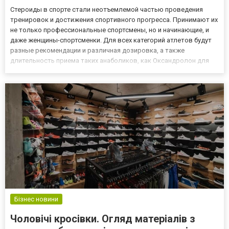
Стероиды в спорте стали неотъемлемой частью проведения
тренировок и достижения спортивного прогресса. Принимают их
не только профессиональные спортсмены, но и начинающие, и
даже женщины-спортсменки. Для всех категорий атлетов будут
разные рекомендации и различная дозировка, а также
длительность приема таких анаболиков, как Оксандролон для
женщин https://dobavkiua.com/tabletirovannyie-
steroidyi/oksandrolon/oksandrolon-magnus-10mg100tab-india.html.
Далее вы...
Бізнес новини
Чоловічі кросівки. Огляд матеріалів з