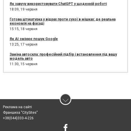
Як завучу використовувати ChatGPT у щоденній роботі
18:09,
19 червня
Готова штукатурка у відрах проти сухої в мішках: де реальна
економія на фасаді
15:15,
18 червня
Як AI змінює пошук Google
13:25,
17 червня
Заміна автоскла: професійний підбір і встановлення під вашу
модель авто
11:30,
15 червня
Реклама на сайті
Франшиза "CitySites"
+38(044)333-4-226