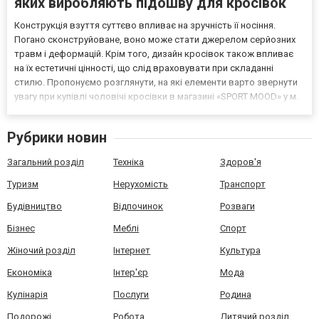
яких виробляють підошву для кросівок
Конструкція взуття суттєво впливає на зручність її носіння.
Погано сконструйоване, воно може стати джерелом серйозних
травм і деформацій. Крім того, дизайн кросівок також впливає
на їх естетичні цінності, що слід враховувати при складанні
стилю. Пропонуємо розглянути, на які елементи варто звернути
увагу при купівлі чоловічі кросівки в магазині «SPORT MOOD» у м.
Рівне. Будова взуття - з яких елементів воно складається?
Найбільш звичними частинами взуття є...
Рубрики новин
Загальний розділ
Техніка
Здоров'я
Туризм
Нерухомість
Транспорт
Будівництво
Відпочинок
Розваги
Бізнес
Меблі
Спорт
Жіночий розділ
Інтернет
Культура
Економіка
Інтер'єр
Мода
Кулінарія
Послуги
Родина
Подорожі
Робота
Дитячий розділ