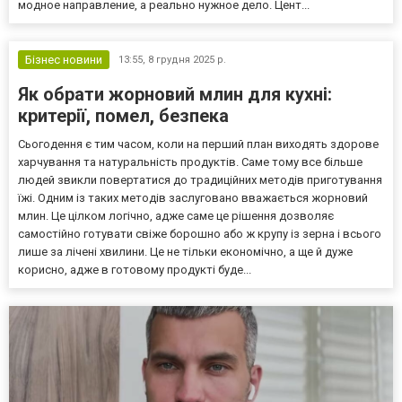
модное направление, а реально нужное дело. Цент...
Бізнес новини
13:55,
8 грудня 2025 р.
Як обрати жорновий млин для кухні:
критерії, помел, безпека
Сьогодення є тим часом, коли на перший план виходять здорове
харчування та натуральність продуктів. Саме тому все більше
людей звикли повертатися до традиційних методів приготування
їжі. Одним із таких методів заслуговано вважається жорновий
млин. Це цілком логічно, адже саме це рішення дозволяє
самостійно готувати свіже борошно або ж крупу із зерна і всього
лише за лічені хвилини. Це не тільки економічно, а ще й дуже
корисно, адже в готовому продукті буде...