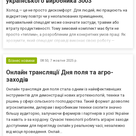
українського виробника 3003
Холод — це не просто дискомфорт. Для людей, які працюють на
відкритому повітрі чи у неопалюваних приміщеннях,
неправильний спецодяг може означати застуди, травми або
втрату продуктивності. Тому зимовий комплект має бути не
просто «теплим», а розробленим для конкретних умов праці. Як
зрозуміти, який спецодяг справді виконає свою роботу —
розповідають фахівці українського бренду 3003, який із 2012 року
виробляє спецодяг і спецвзуття для підприємств по всій У...
Бізнес новини
08:50,
7 жовтня 2025 р.
Онлайн трансляції Дня поля та агро-
заходів
Онлайн трансляція дня поля стала одним із найефективніших
інструментів для демонстрації нових агротехнологій, техніки та
рішень у сфері сільського господарства. Такий формат дозволяє
агрокомпаніям, дилерам і виробникам техніки охопити значно
більшу аудиторію, залучаючи фермерів і партнерів з усієї України
та навіть з-за кордону. Сучасні технології роблять аграрні заходи
доступними для перегляду онлайн у реальному часі, незалежно
від місця проведення. Онлай...