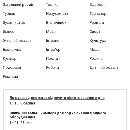
Загальний розділ
Техніка
Здоров'я
Туризм
Нерухомість
Транспорт
Будівництво
Відпочинок
Розваги
Бізнес
Меблі
Спорт
Жіночий розділ
Інтернет
Культура
Економіка
Інтер'єр
Мода
Кулінарія
Послуги
Родина
Подорожі
Робота
Дитячий розділ
Реклама
Як музика допомагає відпочити після насиченого дня
16:18,
6 серпня
Вилка 380 вольт 32 ампера для подключения мощного
оборудования
14:01,
23 липня