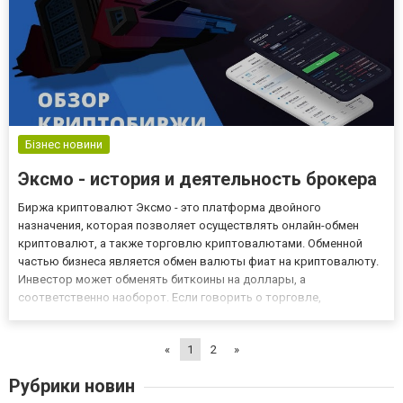
Бізнес новини
Эксмо - история и деятельность брокера
Биржа криптовалют Эксмо - это платформа двойного
назначения, которая позволяет осуществлять онлайн-обмен
криптовалют, а также торговлю криптовалютами. Обменной
частью бизнеса является обмен валюты фиат на криптовалюту.
Инвестор может обменять биткоины на доллары, а
соответственно наоборот. Если говорить о торговле,
пользователь ориентируется на широкий ассортимент
криптовалют, полагая, что их цена будет расти или упадет. Что
«
1
2
»
нужно знать о данном брокере? М...
Рубрики новин