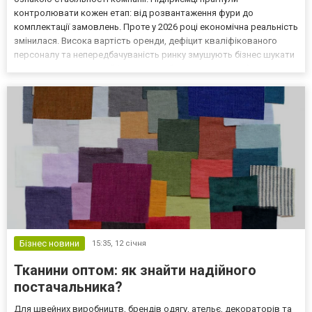
контролювати кожен етап: від розвантаження фури до
комплектації замовлень. Проте у 2026 році економічна реальність
змінилася. Висока вартість оренди, дефіцит кваліфікованого
персоналу та непередбачуваність ринку змушують бізнес шукати
гнучкість. Утримувати "бетонні стіни", які генерують збитки в
несезон — це розкіш, яку можуть дозволити собі одиниці....
Бізнес новини
15:35,
12 січня
Тканини оптом: як знайти надійного
постачальника?
Для швейних виробництв, брендів одягу, ательє, декораторів та