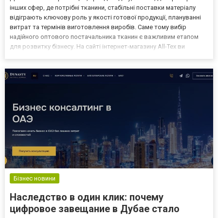
інших сфер, де потрібні тканини, стабільні поставки матеріалу
відіграють ключову роль у якості готової продукції, плануванні
витрат та термінів виготовлення виробів. Саме тому вибір
надійного оптового постачальника тканин є важливим етапом
для розвитку бізнесу. На сайті інтернет-магазину All-Tex ви
можете купити тканину оптом з доставкою в усі міста України –
він пропонує рішення для професійних...
Бізнес новини
Наследство в один клик: почему
цифровое завещание в Дубае стало