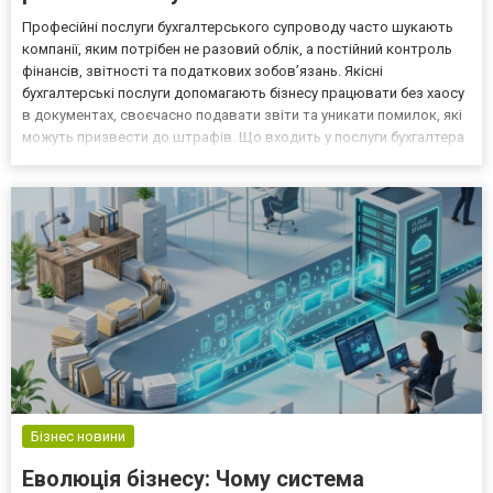
Професійні послуги бухгалтерського супроводу часто шукають
компанії, яким потрібен не разовий облік, а постійний контроль
фінансів, звітності та податкових зобов’язань. Якісні
бухгалтерські послуги допомагають бізнесу працювати без хаосу
в документах, своєчасно подавати звіти та уникати помилок, які
можуть призвести до штрафів. Що входить у послуги бухгалтера
Комплексні послуги бухгалтера охоплюють ведення обліку,
роботу з первинними документами, підготовк...
Бізнес новини
Еволюція бізнесу: Чому система