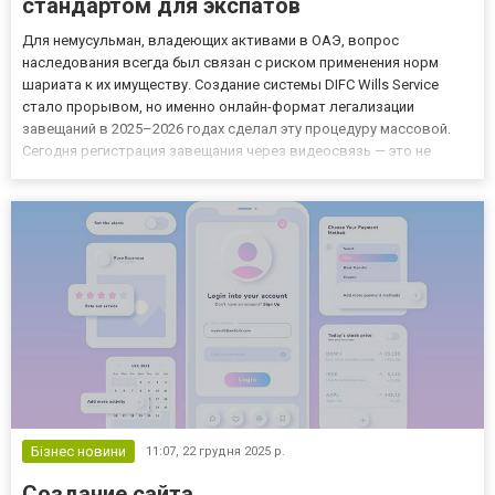
стандартом для экспатов
Для немусульман, владеющих активами в ОАЭ, вопрос
наследования всегда был связан с риском применения норм
шариата к их имуществу. Создание системы DIFC Wills Service
стало прорывом, но именно онлайн-формат легализации
завещаний в 2025–2026 годах сделал эту процедуру массовой.
Сегодня регистрация завещания через видеосвязь — это не
просто удобство, а обязательный элемент риск-менеджмента
для любого собственника бизнеса или недвижимости. Цифровое
завещание (...
Бізнес новини
11:07,
22 грудня 2025 р.
Создание сайта