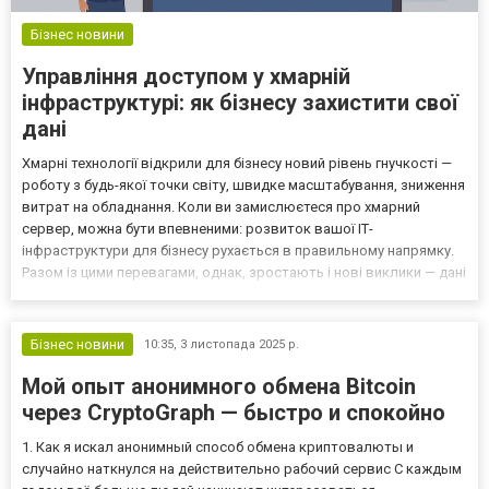
Бізнес новини
Управління доступом у хмарній
інфраструктурі: як бізнесу захистити свої
дані
Хмарні технології відкрили для бізнесу новий рівень гнучкості —
роботу з будь-якої точки світу, швидке масштабування, зниження
витрат на обладнання. Коли ви замислюєтеся про хмарний
сервер, можна бути впевненими: розвиток вашої ІТ-
інфраструктури для бізнесу рухається в правильному напрямку.
Разом із цими перевагами, однак, зростають і нові виклики — дані
розподіляються між користувачами, сервісами й додатками, а
отже, контроль доступу стає ключовим елемент...
Бізнес новини
10:35,
3 листопада 2025 р.
Мой опыт анонимного обмена Bitcoin
через CryptoGraph — быстро и спокойно
1. Как я искал анонимный способ обмена криптовалюты и
случайно наткнулся на действительно рабочий сервис С каждым