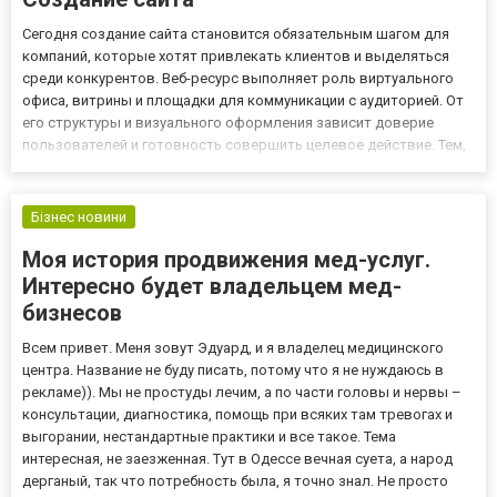
Сегодня создание сайта становится обязательным шагом для
компаний, которые хотят привлекать клиентов и выделяться
среди конкурентов. Веб-ресурс выполняет роль виртуального
офиса, витрины и площадки для коммуникации с аудиторией. От
его структуры и визуального оформления зависит доверие
пользователей и готовность совершить целевое действие. Тем,
кто ищет надёжное решение, стоит обратить внимание на студии,
где создание сайта рассматривается как стратегическ...
Бізнес новини
Моя история продвижения мед-услуг.
Интересно будет владельцем мед-
бизнесов
Всем привет. Меня зовут Эдуард, и я владелец медицинского
центра. Название не буду писать, потому что я не нуждаюсь в
рекламе)). Мы не простуды лечим, а по части головы и нервы –
консультации, диагностика, помощь при всяких там тревогах и
выгорании, нестандартные практики и все такое. Тема
интересная, не заезженная. Тут в Одессе вечная суета, а народ
дерганый, так что потребность была, я точно знал. Не просто