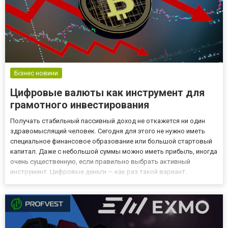
Бізнес новини
Цифровые валюты как инструмент для
грамотного инвестирования
Получать стабильный пассивный доход не откажется ни один
здравомыслящий человек. Сегодня для этого не нужно иметь
специальное финансовое образование или большой стартовый
капитал. Даже с небольшой суммы можно иметь прибыль, иногда
очень существенную, если правильно выбрать активный
инструмент. Цифровые деньги — как раз такой вариант.
Ценность таких денег постоянно меняется, за счет чего при
изучении аналитической базы и прогнозов известных
инвесторов, имен...