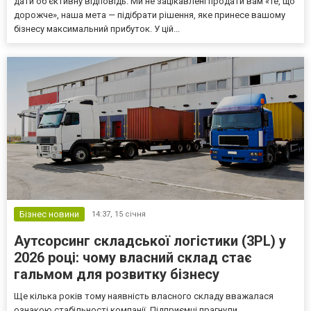
дати об'єктивну відповідь. Ми не зацікавлені продати вам «те, що
дорожче», наша мета — підібрати рішення, яке принесе вашому
бізнесу максимальний прибуток. У цій...
Бізнес новини
14:37,
15 січня
Аутсорсинг складської логістики (3PL) у
2026 році: чому власний склад стає
гальмом для розвитку бізнесу
Ще кілька років тому наявність власного складу вважалася
ознакою стабільності компанії. Підприємці прагнули