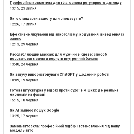
Професійна косметика для тіла: основа регулярного догляду
13:15,
23 липня
Які є стандарти захисту для спецвзуття?
12:26,
17 липня
Ефективне лікування від алкоголізму, кодування, виведення із
запою
12:13,
29 червня
Расслабляющий массаж для мужчин в Киеве: способ
восстановить силы и вернуть внутренний баланс
13:40,
24 червня
Як завучу використовувати ChatGPT у щоденній роботі
18:09,
19 червня
Готова штукатурка у відрах проти сухої в мішках: де реальна
економія на фасаді
15:15,
18 червня
Як AI змінює пошук Google
13:25,
17 червня
Заміна автоскла: професійний підбір і встановлення під вашу
модель авто