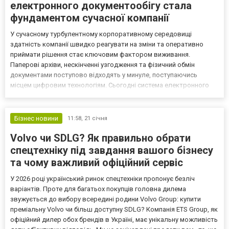
електронного документообігу стала
фундаментом сучасної компанії
У сучасному турбулентному корпоративному середовищі
здатність компанії швидко реагувати на зміни та оперативно
приймати рішення стає ключовим фактором виживання.
Паперові архіви, нескінченні узгодження та фізичний обмін
документами поступово відходять у минуле, поступаючись
місцем цифровим технологіям. Сьогодні система електронного
документообігу (СЕД) — це вже не просто данина моді або
інструмент для економії паперу, а повноцінний фундамент для
побудови е...
Бізнес новини
11:58,
21 січня
Volvo чи SDLG? Як правильно обрати
спецтехніку під завдання вашого бізнесу
та чому важливий офіційний сервіс
У 2026 році український ринок спецтехніки пропонує безліч
варіантів. Проте для багатьох покупців головна дилема
звужується до вибору всередині родини Volvo Group: купити
преміальну Volvo чи більш доступну SDLG? Компанія ETS Group, як
офіційний дилер обох брендів в Україні, має унікальну можливість