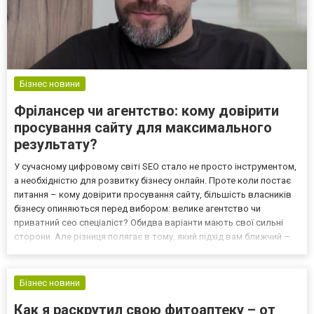
Бізнес новини
Фрілансер чи агентство: кому довірити
просування сайту для максимального
результату?
У сучасному цифровому світі SEO стало не просто інструментом,
а необхідністю для розвитку бізнесу онлайн. Проте коли постає
питання – кому довірити просування сайту, більшість власників
бізнесу опиняються перед вибором: велике агентство чи
приватний сео спеціаліст? Обидва варіанти мають свої сильні
сторони. Але різниця полягає в тому, який підхід вам ближчий –
корпоративна масштабність чи персоналізований фокус на
вашому проекті. SEO-агентство – команда, р...
Бізнес новини
Как я раскрутил свою фитоаптеку – от