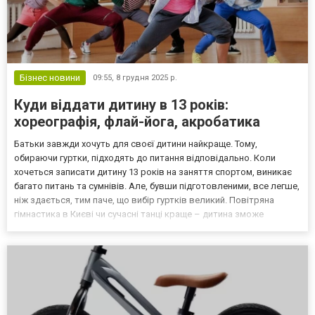
Бізнес новини
09:55,
8 грудня 2025 р.
Куди віддати дитину в 13 років:
хореографія, флай-йога, акробатика
Батьки завжди хочуть для своєї дитини найкраще. Тому,
обираючи гуртки, підходять до питання відповідально. Коли
хочеться записати дитину 13 років на заняття спортом, виникає
багато питань та сумнівів. Але, бувши підготовленими, все легше,
ніж здається, тим паче, що вибір гуртків великий. Повітряна
гімнастика в Києві чи сучасні танці краще – дитина зможе
вирішити, відвідавши пробні заняття. Хореографія: переваги
напрямку танцю Сучасна хореографія – це найпо...