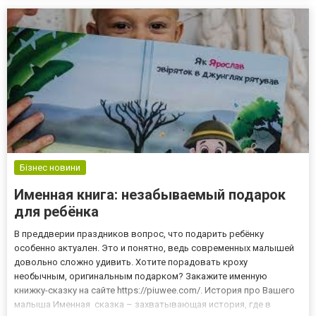
любителей сказок в магазине "Шкарпетки оптом" представлен...
Бізнес новини
Именная книга: незабываемый подарок
для ребёнка
В преддверии праздников вопрос, что подарить ребёнку
особенно актуален. Это и понятно, ведь современных малышей
довольно сложно удивить. Хотите порадовать кроху
необычным, оригинальным подарком? Закажите именную
книжку-сказку на сайте https://piuwee.com/. История про Вашего
малыша Именная сказка – захватывающая история, где в