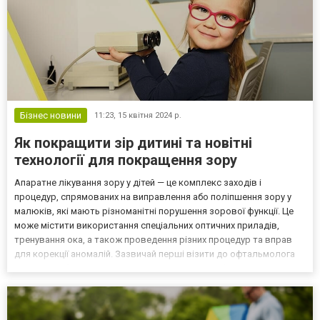
Бізнес новини
11:23,
15 квітня 2024 р.
Як покращити зір дитині та новітні
технології для покращення зору
Апаратне лікування зору у дітей — це комплекс заходів і
процедур, спрямованих на виправлення або поліпшення зору у
малюків, які мають різноманітні порушення зорової функції. Це
може містити використання спеціальних оптичних приладів,
тренування ока, а також проведення різних процедур та вправ
для корекції аномалій. Зазвичай перші візити до офтальмолога
можуть відбутися навіть у ранньому віці, якщо батьки помічають
ознаки порушення зору або інші проблеми з...