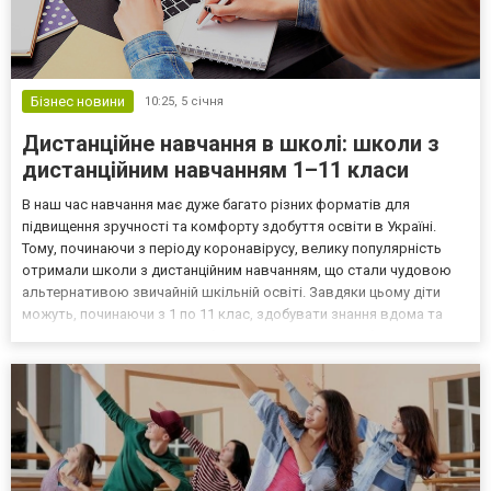
Бізнес новини
10:25,
5 січня
Дистанційне навчання в школі: школи з
дистанційним навчанням 1–11 класи
В наш час навчання має дуже багато різних форматів для
підвищення зручності та комфорту здобуття освіти в Україні.
Тому, починаючи з періоду коронавірусу, велику популярність
отримали школи з дистанційним навчанням, що стали чудовою
альтернативою звичайній шкільній освіті. Завдяки цьому діти
можуть, починаючи з 1 по 11 клас, здобувати знання вдома та
самостійно створювати собі зручний план дій. Особливості
дистанційного навчання в школі Дистанційне навчанн...