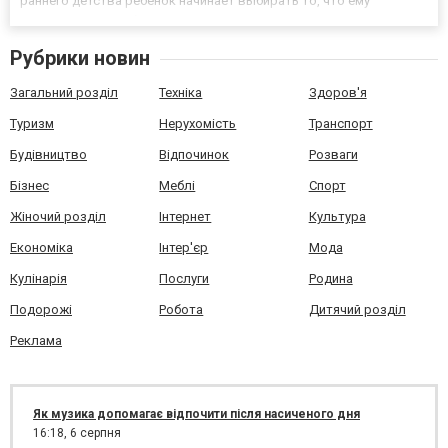
раннего детства ребенок начинает выбирать то, что ему
нравится. Таким образом, неосознанно родители закладывают в
своего малыша чувство вкуса. Начинающие пред...
Рубрики новин
Загальний розділ
Техніка
Здоров'я
Туризм
Нерухомість
Транспорт
Будівництво
Відпочинок
Розваги
Бізнес
Меблі
Спорт
Жіночий розділ
Інтернет
Культура
Економіка
Інтер'єр
Мода
Кулінарія
Послуги
Родина
Подорожі
Робота
Дитячий розділ
Реклама
Як музика допомагає відпочити після насиченого дня
16:18,
6 серпня