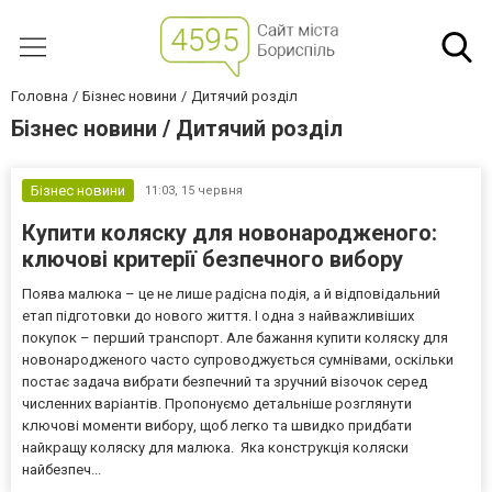
Головна
Бізнес новини
Дитячий розділ
Бізнес новини / Дитячий розділ
Бізнес новини
11:03,
15 червня
Купити коляску для новонародженого:
ключові критерії безпечного вибору
Поява малюка – це не лише радісна подія, а й відповідальний
етап підготовки до нового життя. І одна з найважливіших
покупок – перший транспорт. Але бажання купити коляску для
новонародженого часто супроводжується сумнівами, оскільки
постає задача вибрати безпечний та зручний візочок серед
численних варіантів. Пропонуємо детальніше розглянути
ключові моменти вибору, щоб легко та швидко придбати
найкращу коляску для малюка. Яка конструкція коляски
найбезпеч...