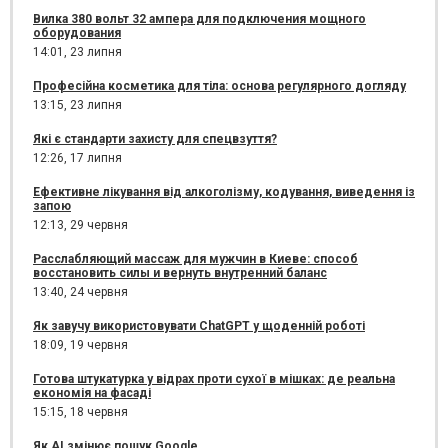
Вилка 380 вольт 32 ампера для подключения мощного
оборудования
14:01,
23 липня
Професійна косметика для тіла: основа регулярного догляду
13:15,
23 липня
Які є стандарти захисту для спецвзуття?
12:26,
17 липня
Ефективне лікування від алкоголізму, кодування, виведення із
запою
12:13,
29 червня
Расслабляющий массаж для мужчин в Киеве: способ
восстановить силы и вернуть внутренний баланс
13:40,
24 червня
Як завучу використовувати ChatGPT у щоденній роботі
18:09,
19 червня
Готова штукатурка у відрах проти сухої в мішках: де реальна
економія на фасаді
15:15,
18 червня
Як AI змінює пошук Google