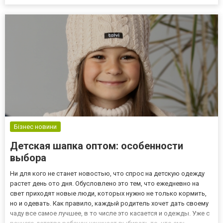
главной роли Ваш ребёнок. В отличие от обычных книг,
персональная сказка названа в честь малыша, а главный ее
персонаж создан по е...
Бізнес новини
Детская шапка оптом: особенности
выбора
Ни для кого не станет новостью, что спрос на детскую одежду
растет день ото дня. Обусловлено это тем, что ежедневно на
свет приходят новые люди, которых нужно не только кормить,
но и одевать. Как правило, каждый родитель хочет дать своему
чаду все самое лучшее, в то числе это касается и одежды. Уже с