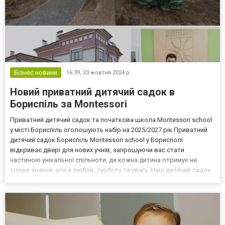
Бізнес новини
16:39,
23 жовтня 2024 р.
Новий приватний дитячий садок в
Бориспіль за Montessori
Приватний дитячий садок та початкова школа Montessori school
у місті Бориспіль оголошують набір на 2025/2027 рік Приватний
дитячий садок Бориспіль Montessori school у Борисполі
відкриває двері для нових учнів, запрошуючи вас стати
частиною унікальної спільноти, де кожна дитина отримує не
тільки знання, але й любов, турботу та увагу. Наш дитячий садок
та початкова школа працюють за всесвітньо визнаною
методикою Марії Монтессорі, яка дозволяє дітям розвивати...