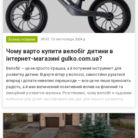
Бізнес новини
09:07,
13 листопада 2024 р.
Чому варто купити велобіг дитини в
інтернет-магазині gulko.com.ua?
Велобіг — це не просто іграшка, а й потужний інструмент для
розвитку дитини. Відчути вітер у волоссі, самостійно рухатися
вперед і долати невеликі перешкоди — все це не лише приносить
радість, а й має величезний позитивний вплив на фізичний та
емоційний розвиток малюка. Розглянемо, чому велобіг є чудовим
вибором для дітей і які переваги він дає для їхнього розвитку.
Купити велобіг на сайті https://gulko.com.ua/ua/g111031947-
begovely ви можете дуже вигідно!...