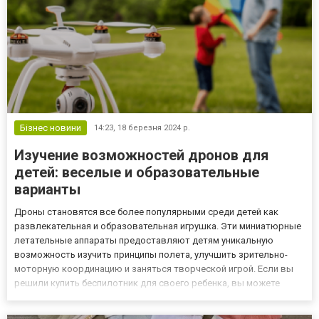
Бізнес новини
14:23,
18 березня 2024 р.
Изучение возможностей дронов для
детей: веселые и образовательные
варианты
Дроны становятся все более популярными среди детей как
развлекательная и образовательная игрушка. Эти миниатюрные
летательные аппараты предоставляют детям уникальную
возможность изучить принципы полета, улучшить зрительно-
моторную координацию и заняться творческой игрой. Если вы
решили купить беспилотник для своего ребенка, вы можете
найти множество вариантов, подходящих для разных возрастов
и уровней мастерства, на сайте https://wondertech.ua/,