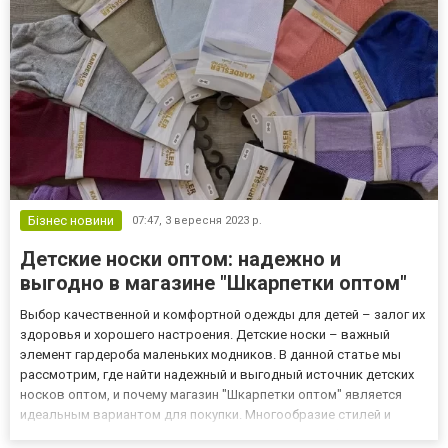
авторитетн...
Бізнес новини
07:47,
3 вересня 2023 р.
Детские носки оптом: надежно и
выгодно в магазине "Шкарпетки оптом"
Выбор качественной и комфортной одежды для детей – залог их
здоровья и хорошего настроения. Детские носки – важный
элемент гардероба маленьких модников. В данной статье мы
рассмотрим, где найти надежный и выгодный источник детских
носков оптом, и почему магазин "Шкарпетки оптом" является
идеальным вариантом для покупки. Многообразие стилей и
видов дизайнов Сказочные Герои. Для маленьких фантазеров и