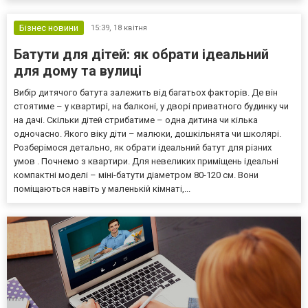
Бізнес новини
15:39,
18 квітня
Батути для дітей: як обрати ідеальний
для дому та вулиці
Вибір дитячого батута залежить від багатьох факторів. Де він
стоятиме – у квартирі, на балконі, у дворі приватного будинку чи
на дачі. Скільки дітей стрибатиме – одна дитина чи кілька
одночасно. Якого віку діти – малюки, дошкільнята чи школярі.
Розберімося детально, як обрати ідеальний батут для різних
умов . Почнемо з квартири. Для невеликих приміщень ідеальні
компактні моделі – міні-батути діаметром 80-120 см. Вони
поміщаються навіть у маленькій кімнаті,...