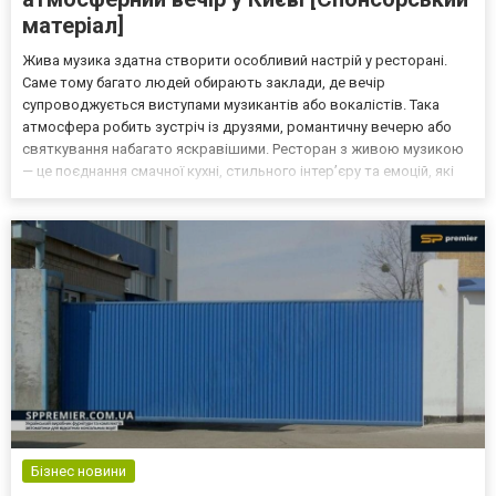
матеріал]
Жива музика здатна створити особливий настрій у ресторані.
Саме тому багато людей обирають заклади, де вечір
супроводжується виступами музикантів або вокалістів. Така
атмосфера робить зустріч із друзями, романтичну вечерю або
святкування набагато яскравішими. Ресторан з живою музикою
— це поєднання смачної кухні, стильного інтер’єру та емоцій, які
дарує музика. Легкі джазові композиції, сучасні хіти або класичні
мелодії створюють атмосферу, у якій хочеться...
Бізнес новини