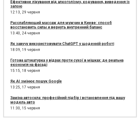
Ефективне лікування від алкоголізму, кодування, виведення із
запою
12:13,
29 червня
Расслабляющий массаж для мужчин в Киеве: способ
восстановить силы и вернуть внутренний баланс
13:40,
24 червня
Як завучу використовувати ChatGPT у щоденній роботі
18:09,
19 червня
Готова штукатурка у відрах проти сухої в мішках: де реальна
економія на фасаді
15:15,
18 червня
Як AI змінює пошук Google
13:25,
17 червня
Заміна автоскла: професійний підбір і встановлення під вашу
модель авто
11:30,
15 червня