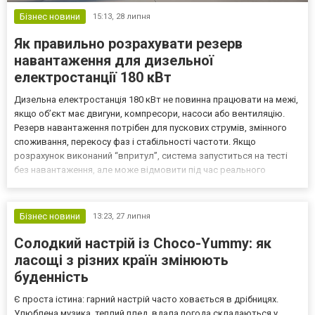
Бізнес новини
15:13,
28 липня
Як правильно розрахувати резерв
навантаження для дизельної
електростанції 180 кВт
Дизельна електростанція 180 кВт не повинна працювати на межі,
якщо об’єкт має двигуни, компресори, насоси або вентиляцію.
Резерв навантаження потрібен для пускових струмів, змінного
споживання, перекосу фаз і стабільності частоти. Якщо
розрахунок виконаний “впритул”, система запуститься на тесті
без навантаження, але може відмовити під час реального
відключення. Що входить у резерв навантаження Резерв
потужності генератора не варто визначати за умовним пра...
Бізнес новини
13:23,
27 липня
Солодкий настрій із Choco-Yummy: як
ласощі з різних країн змінюють
буденність
Є проста істина: гарний настрій часто ховається в дрібницях.
Улюблена музика, теплий плед, вдала погода складаються у