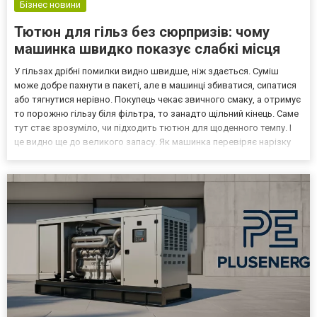
Бізнес новини
Тютюн для гільз без сюрпризів: чому
машинка швидко показує слабкі місця
У гільзах дрібні помилки видно швидше, ніж здається. Суміш
може добре пахнути в пакеті, але в машинці збиватися, сипатися
або тягнутися нерівно. Покупець чекає звичного смаку, а отримує
то порожню гільзу біля фільтра, то занадто щільний кінець. Саме
тут стає зрозуміло, чи підходить тютюн для щоденного темпу. І
це видно ще до великого запасу. Як машинка перевіряє нарізку
Для домашнього наповнення тютюн для гільз варто оцінювати
не тільки за ароматом. Машинк...