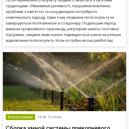
Після перенесеного інсульту людина стикається з багатьма
труднощами. Обмеження рухливості, порушення мовлення,
проблеми з пам'яттю та координацією потребують
комплексного підходу. Саме тому лікування після інсульту не
завершується після виписки зі стаціонару. Подальший період
вимагає професійного супроводу, регулярних занять і постійної
підтримки, завдяки яким значно підвищуються шанси на успішне
відновлення після інсульту. Коли потрібна якісна реабілітаці...
Бізнес новини
18:38,
12 липня
Сборка умной системы прикорневого