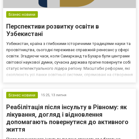
Бізнес новини
Перспективи розвитку освіти в
Узбекистані
Узбекистан, країна з глибокими історичними традиціями науки та
просвітництва, сьогодні переживає справжній ренесанс у сфері
освіти. Згадуючи часи, коли Самарканд та Бухара були центрами
світової наукової думки, сучасна держава прагне повернути собі
статус інтелектуального лідера регіону. Масштабні реформи, які
охоплюють усі ланки освітньої системи, спрямовані на створення
гнучкого та прогресивного навчального середовища, здатного
виховувати конкурентоспром...
Бізнес новини
15:25,
13 липня
Реабілітація після інсульту в Рівному: як
лікування, догляд і відновлення
допомагають повернутися до активного
життя