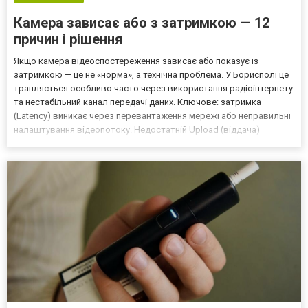
Камера зависає або з затримкою — 12
причин і рішення
Якщо камера відеоспостереження зависає або показує із
затримкою — це не «норма», а технічна проблема. У Борисполі це
трапляється особливо часто через використання радіоінтернету
та нестабільний канал передачі даних. Ключове: затримка
(Latency) виникає через перевантаження мережі або неправильні
налаштування відеопотоку. Недостатній Upload (віддача)
Користувачі дивляться лише на швидкість Download, але для
камер критичний Upload. Одна камера 2Мп потребує 2–...