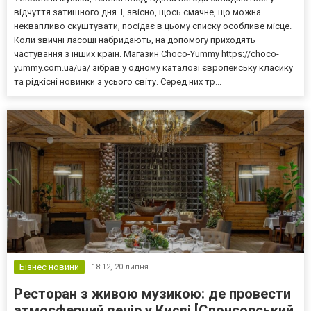
відчуття затишного дня. І, звісно, щось смачне, що можна
неквапливо скуштувати, посідає в цьому списку особливе місце.
Коли звичні ласощі набридають, на допомогу приходять
частування з інших країн. Магазин Choco-Yummy https://choco-
yummy.com.ua/ua/ зібрав у одному каталозі європейську класику
та рідкісні новинки з усього світу. Серед них тр...
Бізнес новини
18:12,
20 липня
Ресторан з живою музикою: де провести
атмосферний вечір у Києві [Спонсорський