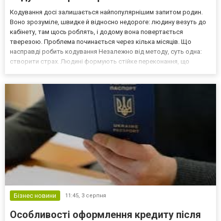
Кодування досі залишається найпопулярнішим запитом родин.
Воно зрозуміле, швидке й відносно недороге: людину везуть до
кабінету, там щось роблять, і додому вона повертається
тверезою. Проблема починається через кілька місяців. Що
насправді робить кодування Незалежно від методу, суть одна:
створити страх. Людині формують стійке переконання, що
вживання призведе до тяжких наслідків аж до смерті. Страх
працює, і працює непогано, поки тримається. Але страх не...
Бізнес новини
11:45,
3 серпня
Особливості оформлення кредиту після