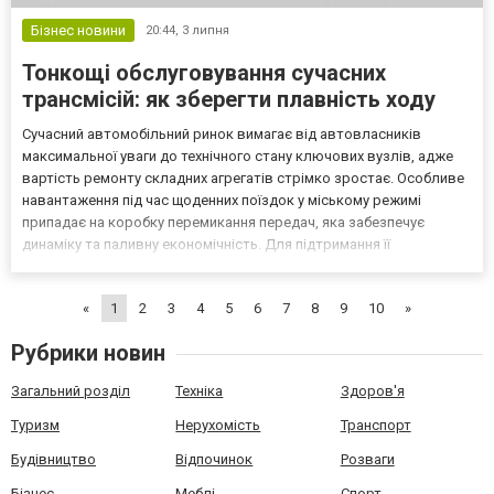
Бізнес новини
20:44,
3 липня
Тонкощі обслуговування сучасних
трансмісій: як зберегти плавність ходу
Сучасний автомобільний ринок вимагає від автовласників
максимальної уваги до технічного стану ключових вузлів, адже
вартість ремонту складних агрегатів стрімко зростає. Особливе
навантаження під час щоденних поїздок у міському режимі
припадає на коробку перемикання передач, яка забезпечує
динаміку та паливну економічність. Для підтримання її
працездатності важливо використовувати якісні комплектуючі.
Спеціалізований онлайн-ресурс www.ukraine.hixa.eu пропон...
«
1
2
3
4
5
6
7
8
9
10
»
Рубрики новин
Загальний розділ
Техніка
Здоров'я
Туризм
Нерухомість
Транспорт
Будівництво
Відпочинок
Розваги
Бізнес
Меблі
Спорт