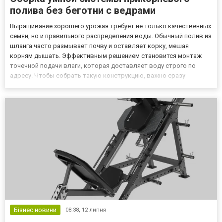
полива без беготни с ведрами
Выращивание хорошего урожая требует не только качественных
семян, но и правильного распределения воды. Обычный полив из
шланга часто размывает почву и оставляет корку, мешая
корням дышать. Эффективным решением становится монтаж
точечной подачи влаги, которая доставляет воду строго по
адресу. Чтобы собрать такую конструкцию, важно сразу
подобрать надежные соединительные элементы, поэтому
решение купить фитинги для капельной ленты позволяет быстро
и без лишн...
Бізнес новини
08:38,
12 липня