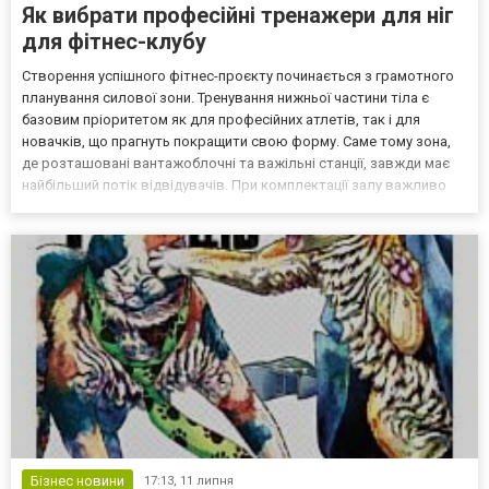
Як вибрати професійні тренажери для ніг
для фітнес-клубу
Створення успішного фітнес-проєкту починається з грамотного
планування силової зони. Тренування нижньої частини тіла є
базовим пріоритетом як для професійних атлетів, так і для
новачків, що прагнуть покращити свою форму. Саме тому зона,
де розташовані вантажоблочні та важільні станції, завжди має
найбільший потік відвідувачів. При комплектації залу важливо
розуміти, що кожен професійний тренажер для ніг повинен
відповідати суворим критеріям комерційного ви...
Бізнес новини
17:13,
11 липня