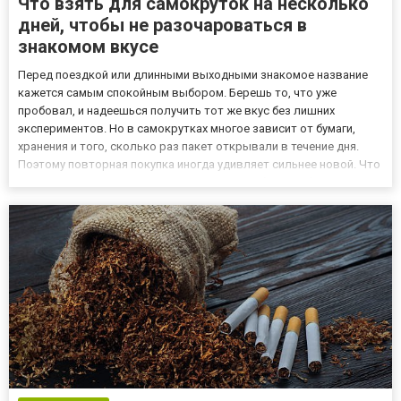
Что взять для самокруток на несколько
дней, чтобы не разочароваться в
знакомом вкусе
Перед поездкой или длинными выходными знакомое название
кажется самым спокойным выбором. Берешь то, что уже
пробовал, и надеешься получить тот же вкус без лишних
экспериментов. Но в самокрутках многое зависит от бумаги,
хранения и того, сколько раз пакет открывали в течение дня.
Поэтому повторная покупка иногда удивляет сильнее новой. Что
помнить о прошлой удачной покупке Когда берут табак для
самокруток, в памяти обычно остается не точная влажность и не
р...