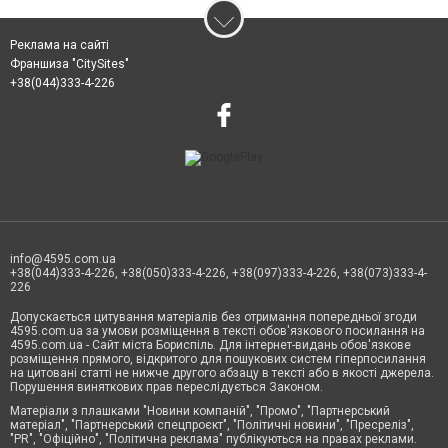
Реклама на сайті
Франшиза "CitySites"
+38(044)333-4-226
info@4595.com.ua
+38(044)333-4-226, +38(050)333-4-226, +38(097)333-4-226, +38(073)333-4-
226
Допускається цитування матеріалів без отримання попередньої згоди
4595.com.ua за умови розміщення в тексті обов'язкового посилання на
4595.com.ua - Сайт міста Бориспіль. Для інтернет-видань обов'язкове
розміщення прямого, відкритого для пошукових систем гіперпосилання
на цитовані статті не нижче другого абзацу в тексті або в якості джерела.
Порушення виняткових прав переслідується Законом.
Матеріали з плашками "Новини компаній", "Промо", "Партнерський
матеріал", "Партнерський спецпроєкт", "Політичні новини", "Пресреліз",
"PR", "Офіційно", "Політична реклама" публікуються на правах реклами.