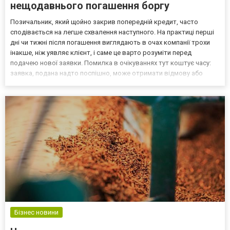
нещодавнього погашення боргу
Позичальник, який щойно закрив попередній кредит, часто
сподівається на легше схвалення наступного. На практиці перші
дні чи тижні після погашення виглядають в очах компанії трохи
інакше, ніж уявляє клієнт, і саме це варто розуміти перед
подачею нової заявки. Помилка в очікуваннях тут коштує часу:
заявка, подана надто поспішно, може отримати відмову або
меншу суму просто через технічну затримку в оновленні даних.
Чому цей момент вважається окремим випадком...
Бізнес новини