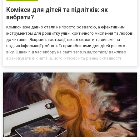
Комікси для дітей та підлітків: як
вибрати?
Комікси вже давно стали не просто розвагою, а ефективним
інструментом для розвитку уяви, критичного мислення та любові
до читання. Яскраві ілюстрації, цікаві сюжети та динамічна
подача інформації роблять їх привабливими для дітей різного
віку. Однак під час вибору на сайті sens.in.ua/comics/ важливо
враховувати вік читача, його інтереси та рівень складності
історії. Чому комікси корисні для дітей і підлітків Сучасні комікси
поєднують захопливий сюжет із як...