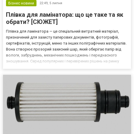
Бізнес новини
22:49,
5 липня
Плівка для ламінатора: що це таке та як
обрати? [СЮЖЕТ]
Плівка для ламінатора — це спеціальний витратний матеріал,
призначений для захисту паперових документів, фотографій,
сертифікатів, інструкцій, меню та інших поліграфічних матеріалів.
Вона створює прозорий захисний шар, який оберігає папір від
вологи, забруднень, механічних пошкоджень і передчасного
зношування. Серед популярних і перевірених рішень на ринку
особливо варто відзначити плівку для ламінування Galaxy, яка
поєднує стабільну якість та доступну цін...