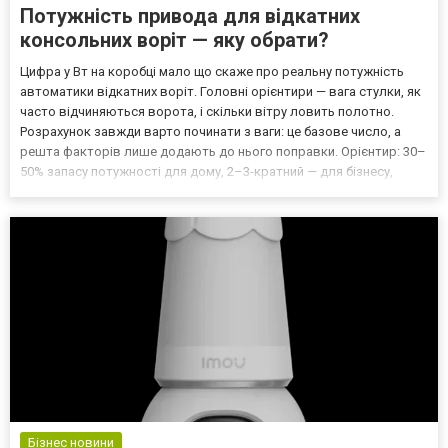
Потужність привода для відкатних
консольних воріт — яку обрати?
Цифра у Вт на коробці мало що скаже про реальну потужність
автоматики відкатних воріт. Головні орієнтири — вага стулки, як
часто відчиняються ворота, і скільки вітру ловить полотно.
Розрахунок завжди варто починати з ваги: це базове число, а
решта факторів лише додають до нього поправки. Орієнтир: 30–
50% запасу потужності для дому, 2–3-кратний — для бізнесу,
плюс ще 30–40%, якщо полотно суцільне і стоїть на відкритому
вітрі. І головне, про що часто забуваю...
Бізнес новини