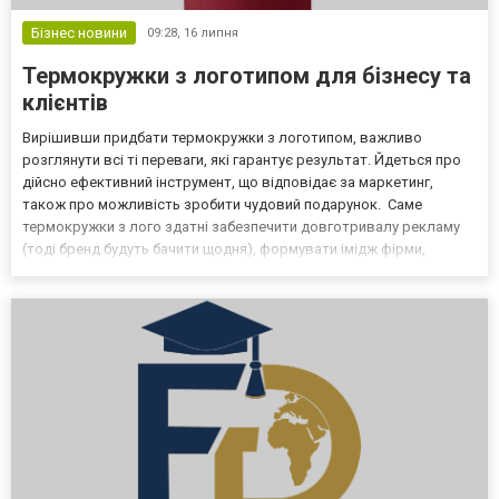
Бізнес новини
09:28,
16 липня
Термокружки з логотипом для бізнесу та
клієнтів
Вирішивши придбати термокружки з логотипом, важливо
розглянути всі ті переваги, які гарантує результат. Йдеться про
дійсно ефективний інструмент, що відповідає за маркетинг,
також про можливість зробити чудовий подарунок. Саме
термокружки з лого здатні забезпечити довготривалу рекламу
(тоді бренд будуть бачити щодня), формувати імідж фірми,
стимулювати розвиток корпоративної культури. Придбати
відповідні кружки завжди є нагода у «Євросувенір», у каталозі...