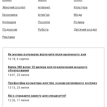
Жіночий розділ
Інтернет
Культура
Економіка
Інтер'єр
Мода
Кулінарія
Послуги
Родина
Подорожі
Робота
Дитячий розділ
Реклама
Як музика допомагає відпочити після насиченого дня
16:18,
6 серпня
Вилка 380 вольт 32 ампера для подключения мощного
оборудования
14:01,
23 липня
Професійна косметика для тіла: основа регулярного догляду
13:15,
23 липня
Які є стандарти захисту для спецвзуття?
12:26,
17 липня