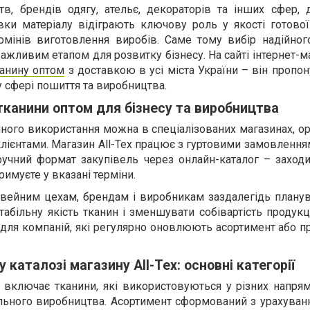
, брендів одягу, ательє, декораторів та інших сфер, д
авки матеріалу відіграють ключову роль у якості готової
ермінів виготовлення виробів. Саме тому вибір надійног
ажливим етапом для розвитку бізнесу. На сайті інтернет-ма
канину оптом
з доставкою в усі міста України – він пропо
у сфері пошиття та виробництва.
 тканини оптом для бізнесу та виробництва
ного використання можна в спеціалізованих магазинах, о
клієнтами. Магазин All-Tex працює з гуртовими замовлення
ручний формат закупівель через онлайн-каталог – заходи
римуєте у вказані терміни.
швейним цехам, брендам і виробникам заздалегідь планув
табільну якість тканин і зменшувати собівартість продукц
для компаній, які регулярно оновлюють асортимент або п
 каталозі магазину All-Tex: основні категорії
x включає тканини, які використовуються у різних напря
ильного виробництва. Асортимент сформований з урахуван