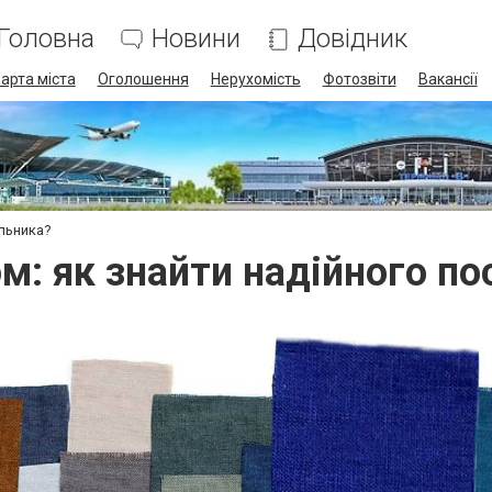
Головна
Новини
Довідник
арта міста
Оголошення
Нерухомість
Фотозвіти
Вакансії
альника?
м: як знайти надійного п