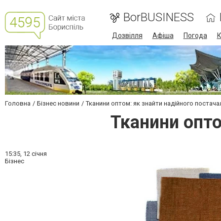
BorBUSINESS
Дозвілля
Афіша
Погода
К
Головна
Бізнес новини
Тканини оптом: як знайти надійного постач
Тканини опто
15:35,
12 січня
Бізнес