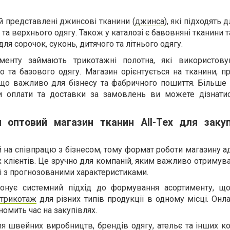
й представлені джинсові тканини (
джинса
), які підходять 
та верхнього одягу. Також у каталозі є бавовняні тканини т
я сорочок, суконь, дитячого та літнього одягу.
менту займають трикотажні полотна, які використов
 та базового одягу. Магазин орієнтується на тканини, п
 що важливо для бізнесу та фабричного пошиття. Більше 
и оплати та доставки за замовлень ви можете дізнатис
 оптовий магазин тканин All-Tex для закуп
ий на співпрацю з бізнесом, тому формат роботи магазину 
х клієнтів. Це зручно для компаній, яким важливо отримув
 і з прогнозованими характеристиками.
онує системний підхід до формування асортименту, щ
і
трикотаж
для різних типів продукції в одному місці. Онл
номить час на закупівлях.
ля швейних виробництв, брендів одягу, ательє та інших ко