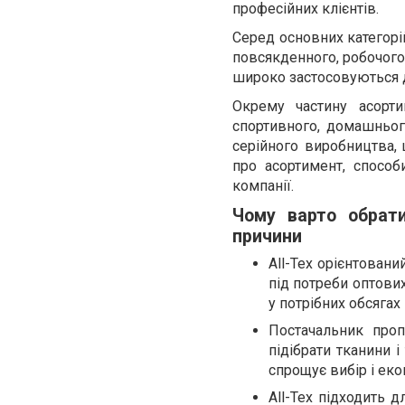
професійних клієнтів.
Серед основних категорі
повсякденного, робочого 
широко застосовуються дл
Окрему частину асорти
спортивного, домашнього
серійного виробництва,
про асортимент, способ
компанії.
Чому варто обрати
причини
All-Tex орієнтован
під потреби оптови
у потрібних обсягах
Постачальник проп
підібрати тканини 
спрощує вибір і еко
All-Tex підходить д