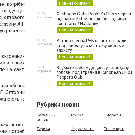
Новини компаній
е потрібні
 продукції,
17:00,
Caribbean Club і Pepper's Club у червні:
о оптового
5 червня
від вар'єте «Рояль» до благодійних
концертів #НаШапку
газину All-
Новини компаній
нує рішення
09:00,
Встановлення РЕБ на авто: поради
27 травня
щодо вибору та монтажу системи
захисту
рієнтованих
Новини компаній
ми в різних
17:00,
Від мотопробігу до джазу і стендапу:
те на сайт,
5 травня
головні події травня в Caribbean Club і
Pepper’s Club
Новини компаній
ати обсяги
ії. Оптовий
рацюють із
Рубрики новин
Загальний
Техніка
Здоров'я
розділ
мках легкої
Туризм
Нерухомість
Транспорт
ням потреб