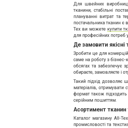
Для швейних виробництв
тканини, стабільні пост
плануванні витрат та т
постачальника тканин є в
Tex ви можете
купити т
для професійних потреб 
Де замовити якісні
Зробити це для комерцій
саме на роботу з бізнес-
обсягах та забезпечує з
обираєте, замовляєте і от
Такий підхід дозволяє 
матеріалів, отримувати с
формат також підходить 
серійним пошиттям.
Асортимент тканин у
Каталог магазину All-Te
промисловості та текст