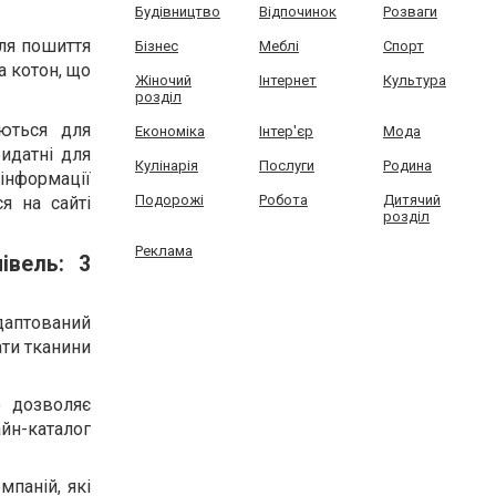
Будівництво
Відпочинок
Розваги
для пошиття
Бізнес
Меблі
Спорт
а котон, що
Жіночий
Інтернет
Культура
розділ
уються для
Економіка
Інтер'єр
Мода
ридатні для
Кулінарія
Послуги
Родина
інформації
Подорожі
Робота
Дитячий
я на сайті
розділ
Реклама
івель: 3
адаптований
ати тканини
о дозволяє
айн-каталог
мпаній, які