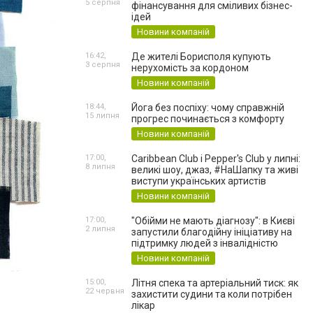
5 серпня
фінансування для сміливих бізнес-
ідей
Новини компаній
16:42,
Де жителі Борисполя купують
3 серпня
нерухомість за кордоном
Новини компаній
18:44,
Йога без поспіху: чому справжній
15 липня
прогрес починається з комфорту
Новини компаній
17:00,
Caribbean Club і Pepper's Club у липні:
8 липня
великі шоу, джаз, #НаШапку та живі
виступи українських артистів
Новини компаній
17:00,
"Обійми не мають діагнозу": в Києві
2 липня
запустили благодійну ініціативу на
підтримку людей з інвалідністю
Новини компаній
15:00,
Літня спека та артеріальний тиск: як
22 червня
захистити судини та коли потрібен
лікар