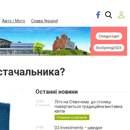
Авто / Мото
Слава Україні!
Спецрозділ
BorSpring2023
остачальника?
Останні новини
15:00,
Літо на Співочому: до столиці
5 серпня
повертається традиційна виставка
квітів
Новини компаній
13:00,
D2 Investments – швидке