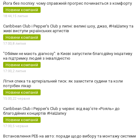
Йога без поспіху: чому справжній прогрес починається з комфорту
Новини компаній
18:44,
15 липня
Caribbean Club і Pepper's Club у липні: великі шоу, джаз, #НаШапку та
живі виступи українських артистів
Новини компаній
17:00,
8 липня
"Обійми не мають діагнозу": в Києві запустили благодійну ініціативу
на підтримку людей з інвалідністю
Новини компаній
17:00,
2 липня
Літня спека та артеріальний тиск: як захистити судини та коли
потрібен лікар
Новини компаній
15:00,
22 червня
Caribbean Club і Pepper's Club у червні: від вар'єте «Рояль» до
благодійних концертів #НаШапку
Новини компаній
17:00,
5 червня
Встановлення РЕБ на авто: поради щодо вибору та монтажу системи