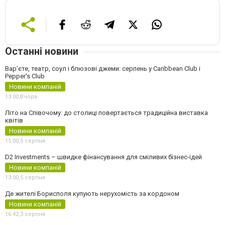
Останні новини
Вар’єте, театр, соул і блюзові джеми: серпень у Caribbean Club і
Pepper's Club
Новини компаній
13:00,
Вчора
Літо на Співочому: до столиці повертається традиційна виставка
квітів
Новини компаній
15:00,
5 серпня
D2 Investments – швидке фінансування для сміливих бізнес-ідей
Новини компаній
13:00,
5 серпня
Де жителі Борисполя купують нерухомість за кордоном
Новини компаній
16:42,
3 серпня