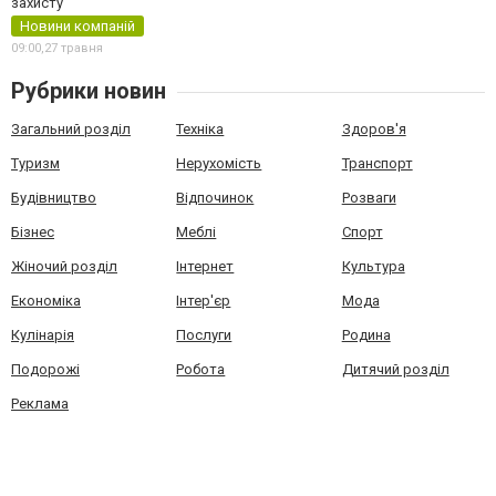
захисту
Новини компаній
09:00,
27 травня
Рубрики новин
Загальний розділ
Техніка
Здоров'я
Туризм
Нерухомість
Транспорт
Будівництво
Відпочинок
Розваги
Бізнес
Меблі
Спорт
Жіночий розділ
Інтернет
Культура
Економіка
Інтер'єр
Мода
Кулінарія
Послуги
Родина
Подорожі
Робота
Дитячий розділ
Реклама