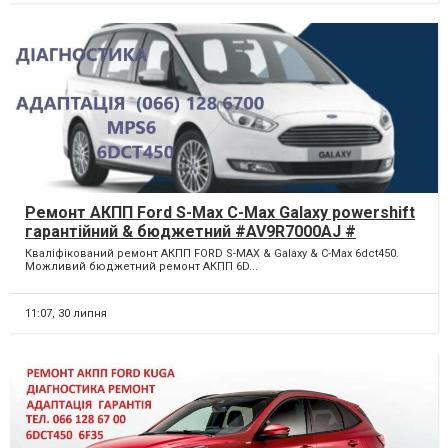
Ремонт АКПП Ford S-Max C-Max Galaxy powershift
гарантійний & бюджетний #AV9R7000AJ #
2070508, 1814154, 1684808, AM7M5R 7P099-AA
Кваліфікований ремонт АКПП FORD S-MAX & Galaxy & C-Max 6dct450.
Можливий бюджетний ремонт АКПП 6D...
11:07,
30 липня