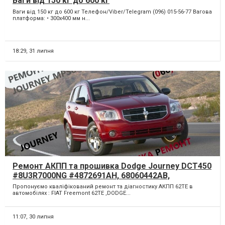
Ваги від 150 кг до 600 кг
Ваги від 150 кг до 600 кг Телефон/Viber/Telegram (096) 015-56-77 Вагова
платформа: • 300х400 мм н...
18:29,
31 липня
Ремонт АКПП та прошивка Dodge Journey DCT450
#8U3R7000NG #4872691AH, 68060442AB,
68060444AB
Пропонуємо кваліфікований ремонт та діагностику АКПП 62TE в
автомобілях : FIAT Freemont 62TE ,DODGE...
11:07,
30 липня