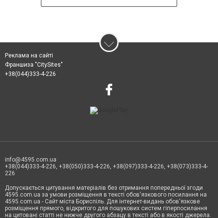
Реклама на сайті
Франшиза "CitySites"
+38(044)333-4-226
info@4595.com.ua
+38(044)333-4-226, +38(050)333-4-226, +38(097)333-4-226, +38(073)333-4-
226
Допускається цитування матеріалів без отримання попередньої згоди
4595.com.ua за умови розміщення в тексті обов'язкового посилання на
4595.com.ua - Сайт міста Бориспіль. Для інтернет-видань обов'язкове
розміщення прямого, відкритого для пошукових систем гіперпосилання
на цитовані статті не нижче другого абзацу в тексті або в якості джерела.