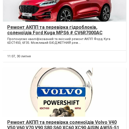
Ремонт АКПП та перевірка гідроблоків,
соленоїдів Ford Kuga MPS6 # CV6R7000AC
#2246368, 2258375, 1814154
Пропонуємо кваліфікований та якісний ремонт АКПП Форд Куга
6DCT450, 6F35. Можливий БЮДЖЕТНИЙ рем...
11:07,
30 липня
Ремонт АКПП та перевірка соленоїдів Volvo V40
V50 V60 V70 V90 S80 S60 XC60 XC90 AISIN AW55-51