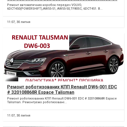
# TF80SC# Powershift # 36001817# 36000662
Ремонт автоматичних коробок передач VOLVO,
#31367035
6DCT450(POWERSHIFT),AW55-51, AW55-50,TF80SC, 6DCT451. В...
11:07,
30 липня
Ремонт роботизованих КПП Renault DW6-001 EDC
# 320108868R Espace Talisman
Ремонт роботизованих КПП Renault DW6-001 EDC # 320108868R Espace
Talisman. Ремонтуємо роботизовані...
11:07,
30 липня