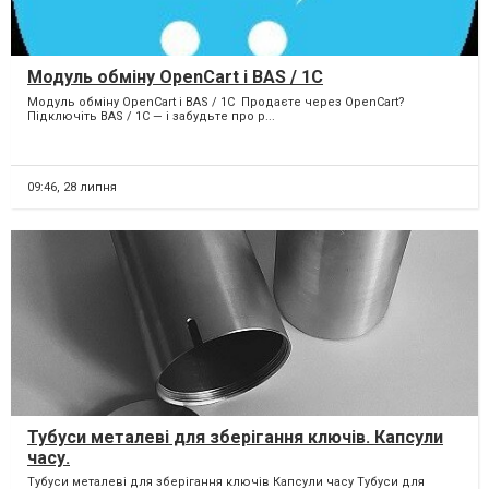
Модуль обміну OpenCart і BAS / 1С
Модуль обміну OpenCart і BAS / 1С ️ Продаєте через OpenCart?
Підключіть BAS / 1С — і забудьте про р...
09:46,
28 липня
Тубуси металеві для зберігання ключів. Капсули
часу.
Тубуси металеві для зберігання ключів Капсули часу Тубуси для