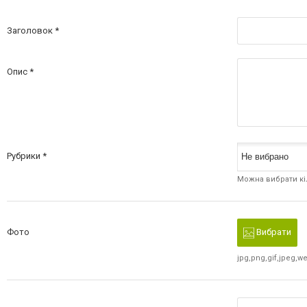
Заголовок
Опис
Рубрики
Можна вибрати кі
Фото
Вибрати
jpg,png,gif,jpeg,w