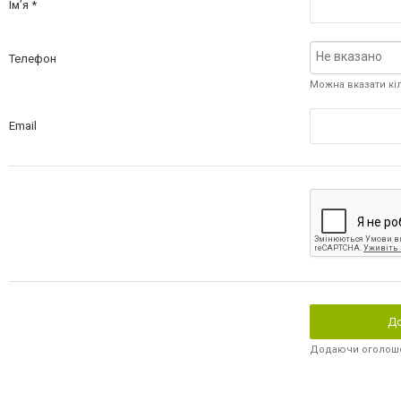
Ім’я
Телефон
Можна вказати кі
Email
До
Додаючи оголошен