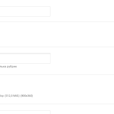
лька рубрик
ebp (512,0 МіБ) (800x360)