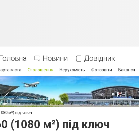
Головна
Новини
Довідник
арта міста
Оголошення
Нерухомість
Фотозвіти
Вакансії
080 м²) під ключ
0 (1080 м²) під ключ