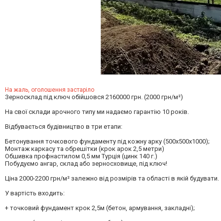
На жаль, оголошення застаріло
Зерносклад під ключ обійшовся 2160000 грн. (2000 грн/м²)
На свої склади арочного типу ми надаємо гарантію 10 років.
Відбувається будівництво в три етапи:
Бетонування точкового фундаменту під кожну арку (500х500х1000);
Монтаж каркасу та обрешітки (крок арок 2,5 метри)
Обшивка профнастилом 0,5 мм Турція (цинк 140 г.)
Побудуємо ангар, склад або зерносховище, під ключ!
Ціна 2000-2200 грн/м² залежно від розмірів та області в якій будувати.
У вартість входить:
+ точковий фундамент крок 2,5м (бетон, армування, закладні);