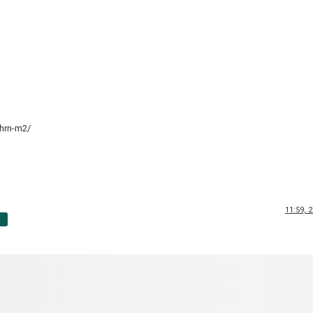
-hrn-m2/
11:59, 
p