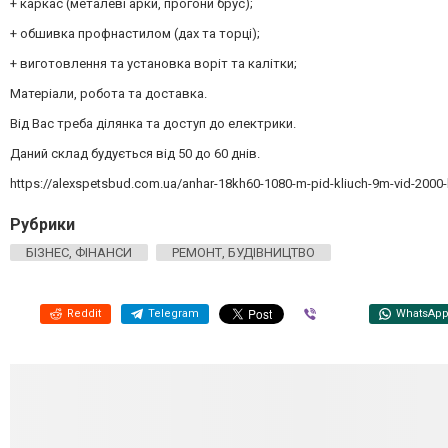
+ каркас (металеві арки, прогони брус);
+ обшивка профнастилом (дах та торці);
+ виготовлення та установка воріт та калітки;
Матеріали, робота та доставка.
Від Вас треба ділянка та доступ до електрики.
Даний склад будується від 50 до 60 днів.
https://alexspetsbud.com.ua/anhar-18kh60-1080-m-pid-kliuch-9m-vid-2000
Рубрики
БІЗНЕС, ФІНАНСИ
РЕМОНТ, БУДІВНИЦТВО
Reddit
Telegram
Viber
WhatsAp