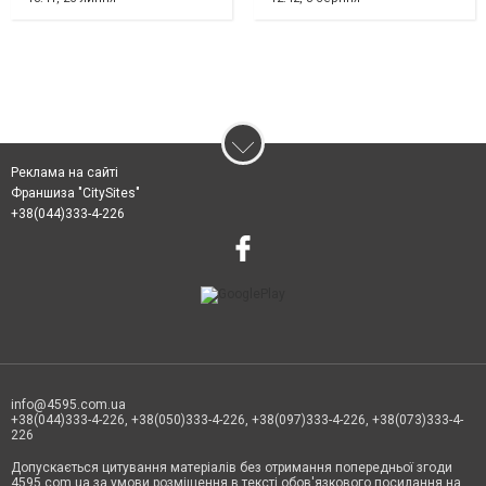
Реклама на сайті
Франшиза "CitySites"
+38(044)333-4-226
info@4595.com.ua
+38(044)333-4-226, +38(050)333-4-226, +38(097)333-4-226, +38(073)333-4-
226
Допускається цитування матеріалів без отримання попередньої згоди
4595.com.ua за умови розміщення в тексті обов'язкового посилання на