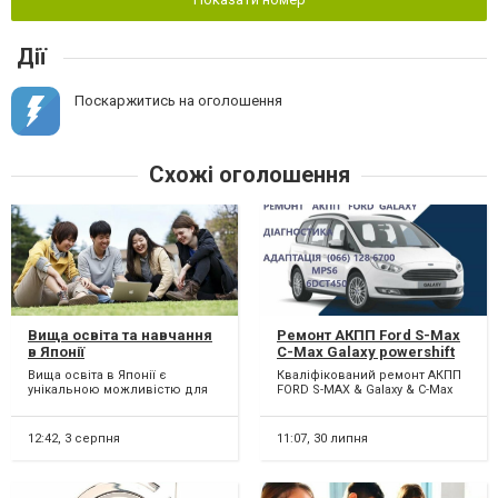
Дії
Поскаржитись на оголошення
Схожі оголошення
Вища освіта та навчання
Ремонт АКПП Ford S-Max
в Японії
C-Max Galaxy powershift
гарантійний & бюджетний
Вища освіта в Японії є
Кваліфікований ремонт АКПП
#AV9R7000AJ # 2070508,
унікальною можливістю для
FORD S-MAX & Galaxy & C-Max
1814154, 1684808, AM7M5R
студентів, які прагнуть якісної
6dct450. Можливий
7P099-AA
освіти та дослідниц...
бюджетний ремонт АКПП 6D...
12:42,
3 серпня
11:07,
30 липня