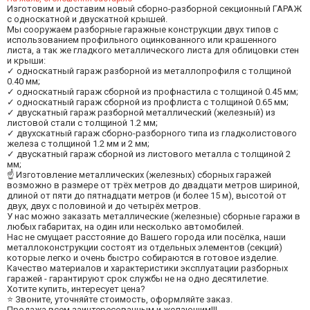
Изготовим и доставим новый сборно-разборной секционный ГАРАЖ
с односкатной и двускатной крышей.
Мы сооружаем разборные гаражные конструкции двух типов с
использованием профильного оцинкованного или крашенного
листа, а так же гладкого металлического листа для облицовки стен
и крыши:
✓ односкатный гараж разборной из металлопрофиля с толщиной
0.40 мм;
✓ односкатный гараж сборной из профнастила с толщиной 0.45 мм;
✓ односкатный гараж сборной из профлиста с толщиной 0.65 мм;
✓ двускатный гараж разборной металлический (железный) из
листовой стали с толщиной 1.2 мм;
✓ двухскатный гараж сборно-разборного типа из гладколистового
железа с толщиной 1.2 мм и 2 мм;
✓ двускатный гараж сборной из листового металла с толщиной 2
мм;
☝ Изготовление металлических (железных) сборных гаражей
возможно в размере от трёх метров до двадцати метров шириной,
длиной от пяти до пятнадцати метров (и более 15 м), высотой от
двух, двух с половиной и до четырёх метров.
У нас можно заказать металлические (железные) сборные гаражи в
любых габаритах, на один или несколько автомобилей.
Нас не смущает расстояние до Вашего города или посёлка, наши
металлоконструкции состоят из отдельных элементов (секций)
которые легко и очень быстро собираются в готовое изделие.
Качество материалов и характеристики эксплуатации разборных
гаражей - гарантируют срок службы не на одно десятилетие.
Хотите купить, интересует цена?
⭐ Звоните, уточняйте стоимость, оформляйте заказ.
Продажа всем заинтересованным и желающим!!!