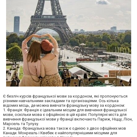
Є безліч курсів французької мови за кордоном, які пропонуються
різними навчальними закладами та організаціями. Ось кілька
відомих місць, де можна вивчати французьку мову за кордоном:
1. Франція: Франція є ідеальним місцем для вивчення французької
мови, оскільки мова є офіційною в цій країні. Популярні міста для
вивчення французької мови у Франції включають Париж, Ніццу, Ліон,
Марсель та Тулузу.
2. Канада: Французька мова також є однією з двох офіційних мов
Канади. Монреаль і Квебек є найпопулярнішими місцями для