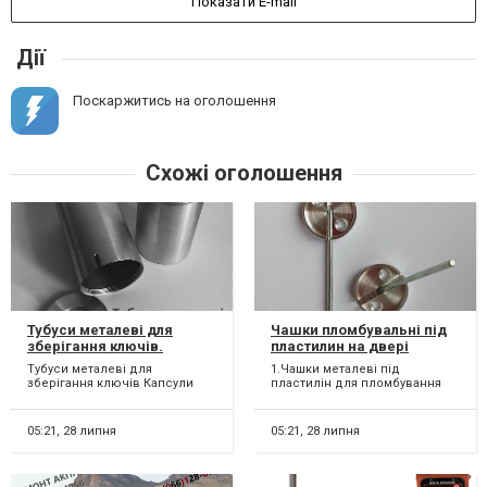
Показати E-mail
Дії
Поскаржитись на оголошення
Схожі оголошення
Тубуси металеві для
Чашки пломбувальні під
зберігання ключів.
пластилин на двері
Капсули часу.
приміщень, сейфів.
Тубуси металеві для
1.Чашки металеві під
Печатки, пломбіри.
зберігання ключів Капсули
пластилін для пломбування
часу Тубуси для пломбування
дверей приміщень 2. Чашки
пломбою Тубуси д...
металеві під пластилін...
05:21,
28 липня
05:21,
28 липня