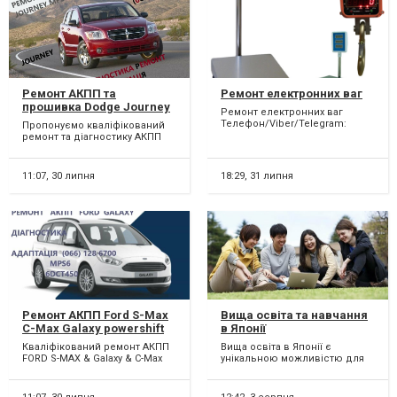
Ремонт АКПП та
Ремонт електронних ваг
прошивка Dodge Journey
Ремонт електронних ваг
DCT450 #8U3R7000NG
Телефон/Viber/Telegram:
Пропонуємо кваліфікований
#4872691AH, 68060442AB,
(096)015-56-77 Виконаємо
ремонт та діагностику АКПП
68060444AB
ремонт торгівельних, аналі...
62TE в автомобілях : FIAT
Freemont 62TE ,DODGE...
11:07,
30 липня
18:29,
31 липня
Ремонт АКПП Ford S-Max
Вища освіта та навчання
C-Max Galaxy powershift
в Японії
гарантійний & бюджетний
Кваліфікований ремонт АКПП
Вища освіта в Японії є
#AV9R7000AJ # 2070508,
FORD S-MAX & Galaxy & C-Max
унікальною можливістю для
1814154, 1684808, AM7M5R
6dct450. Можливий
студентів, які прагнуть якісної
7P099-AA
бюджетний ремонт АКПП 6D...
освіти та дослідниц...