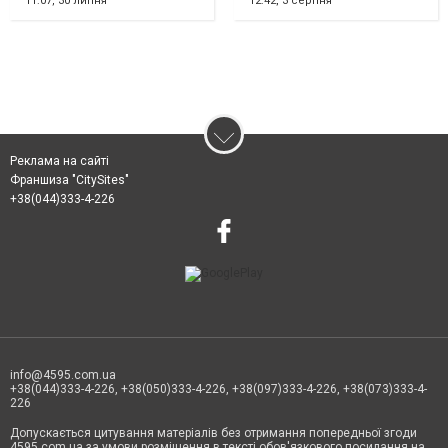
11:07,
30 липня
12:42,
3 серпня
Реклама на сайті
Франшиза "CitySites"
+38(044)333-4-226
info@4595.com.ua
+38(044)333-4-226, +38(050)333-4-226, +38(097)333-4-226, +38(073)333-4-
226
Допускається цитування матеріалів без отримання попередньої згоди
4595.com.ua за умови розміщення в тексті обов'язкового посилання на