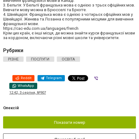
вивчення французької мови в Канаді.
3. Бельгія: У Бельгії французька мова є однією з трьох офіційних мов.
Вивчати мову можна в Брюсселі та Брюгге.
4. Швейцарія: Французька мова є однією з чотирьох офіційних мов у
Швейцарії. Женева та Лозанна є популярними місцями для вивчення
французької мови.
https://cac-edu.com.ua/languages/french
Крім цих країн, є інші місця, де можна знайти курси французької мови
за кордоном, включаючи різні мовні школи та університети.
Рубрики
РІЗНЕ
ПОСЛУГИ
ОСВІТА
Reddit
Telegram
Viber
WhatsApp
12:42, 3 серпня, №907
Олексій
Показати номер