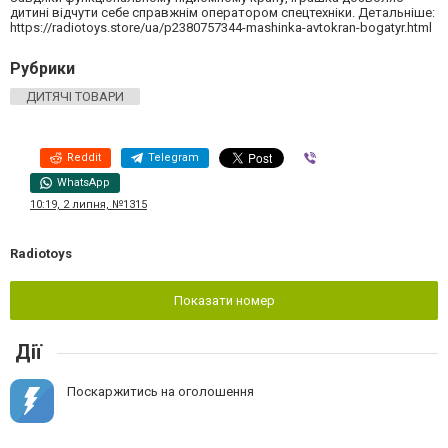
дитині відчути себе справжнім оператором спецтехніки. Детальніше:
https://radiotoys.store/ua/p2380757344-mashinka-avtokran-bogatyr.html
Рубрики
ДИТЯЧІ ТОВАРИ
Reddit
Telegram
Viber
WhatsApp
10:19, 2 липня, №1315
Radiotoys
Показати номер
Дії
Поскаржитись на оголошення