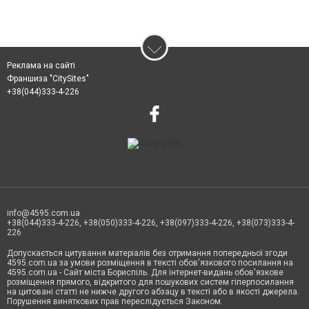
Реклама на сайті
Франшиза "CitySites"
+38(044)333-4-226
info@4595.com.ua
+38(044)333-4-226, +38(050)333-4-226, +38(097)333-4-226, +38(073)333-4-
226
Допускається цитування матеріалів без отримання попередньої згоди
4595.com.ua за умови розміщення в тексті обов'язкового посилання на
4595.com.ua - Сайт міста Бориспіль. Для інтернет-видань обов'язкове
розміщення прямого, відкритого для пошукових систем гіперпосилання
на цитовані статті не нижче другого абзацу в тексті або в якості джерела.
Порушення виняткових прав переслідується Законом.