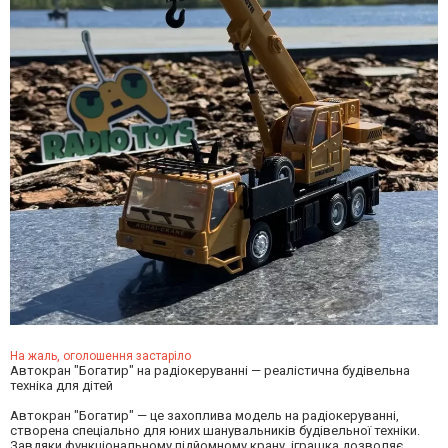
На жаль, оголошення застаріло
Автокран "Богатир" на радіокеруванні — реалістична будівельна
техніка для дітей
Автокран "Богатир" — це захоплива модель на радіокеруванні,
створена спеціально для юних шанувальників будівельної техніки.
Завдяки функціональному підйомному крану, іграшка дозволяє