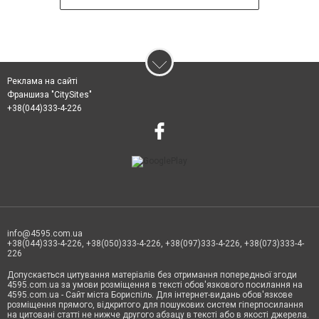
Реклама на сайті
Франшиза "CitySites"
+38(044)333-4-226
info@4595.com.ua
+38(044)333-4-226, +38(050)333-4-226, +38(097)333-4-226, +38(073)333-4-
226
Допускається цитування матеріалів без отримання попередньої згоди
4595.com.ua за умови розміщення в тексті обов'язкового посилання на
4595.com.ua - Сайт міста Бориспіль. Для інтернет-видань обов'язкове
розміщення прямого, відкритого для пошукових систем гіперпосилання
на цитовані статті не нижче другого абзацу в тексті або в якості джерела.