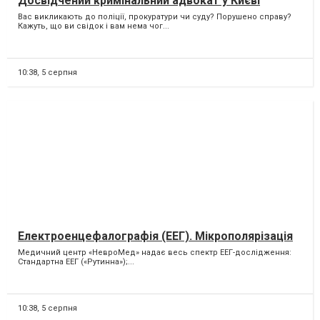
Досвідчений кримінальний адвокат у Києві
Вас викликають до поліції, прокуратури чи суду? Порушено справу?
Кажуть, що ви свідок і вам нема чог...
10:38,
5 серпня
Електроенцефалографія (ЕЕГ). Мікрополярізація
Медичний центр «НевроМед» надає весь спектр ЕЕГ-дослідження:
Стандартна ЕЕГ («Рутинна»);...
10:38,
5 серпня