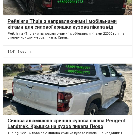
Рейлінги Thule з направляючими і мобільними
кітами для силової кришки кузова пікапа від
Tuning BVV. Крышка кузова пикапа, производство.
Рейлінги «Thule» з направляючими і мобільними кітами 22000 грн. на
силову кришку кузова пікапа. Криш...
14:41,
3 серпня
Силова алюмінієва кришка кузова пікапа Peugeot
Landtrek. Крышка на кузов пикапа Пежо
Ландтрек.
Tuning BVV. Силова алюмінієва кришка кузова пікапа - це надійний і