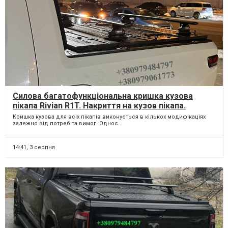
Силова багатофункціональна кришка кузова
пікапа Rivian R1T. Накриття на кузов пікапа.
Кришка кузова пікапа.
Кришка кузова для всіх пікапів виконується в кількох модифікаціях
залежно від потреб та вимог. Однос...
14:41,
3 серпня