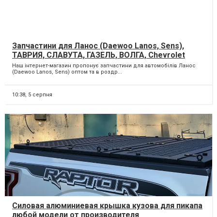
Запчастини для Ланос (Daewoo Lanos, Sens),
ТАВРИЯ, СЛАВУТА, ГАЗЕЛЬ, ВОЛГА, Chevrolet
оптом та в роздріб
Наш інтернет-магазин пропонує запчастини для автомобілів Ланос
(Daewoo Lanos, Sens) оптом та в роздр...
10:38,
5 серпня
Силовая алюминиевая крышка кузова для пикапа
любой модели от производителя