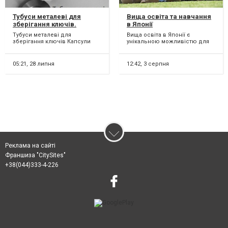
Тубуси металеві для
Вища освіта та навчання
зберігання ключів.
в Японії
Капсули часу.
Тубуси металеві для
Вища освіта в Японії є
зберігання ключів Капсули
унікальною можливістю для
часу Тубуси для пломбування
студентів, які прагнуть якісної
пломбою Тубуси д...
освіти та дослідниц...
05:21,
28 липня
12:42,
3 серпня
Реклама на сайті
Франшиза "CitySites"
+38(044)333-4-226