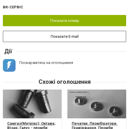
ВК-СЕРВІС
Показати номер
Показати E-mail
Дії
Поскаржитись на оголошення
Схожі оголошення
Самгаз(Метрікс); Октава;
Печатки. Пломбіратори.
Візар; Галус - пломби
Гравіювання. Пломби