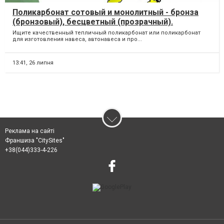
Поликарбонат сотовый и монолитный - бронза
(бронзовый), бесцветный (прозрачный).
Борисполь. Бориспіль
Ищите качественный тепличный поликарбонат или поликарбонат
для изготовления навеса, автонавеса и про...
13:41,
26 липня
Реклама на сайті
Франшиза "CitySites"
+38(044)333-4-226