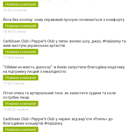
Новини компаній
16:42,
3 серпня
Йога без поспіху: чому справжній прогрес починається з комфорту
Новини компаній
18:44,
15 липня
Caribbean Club і Pepper's Club у липні: великі шоу, джаз, #НаШапку та
живі виступи українських артистів
Новини компаній
17:00,
8 липня
"Обійми не мають діагнозу": в Києві запустили благодійну ініціативу
на підтримку людей з інвалідністю
Новини компаній
17:00,
2 липня
Літня спека та артеріальний тиск: як захистити судини та коли
потрібен лікар
Новини компаній
15:00,
22 червня
Caribbean Club і Pepper's Club у червні: від вар'єте «Рояль» до
благодійних концертів #НаШапку
Новини компаній