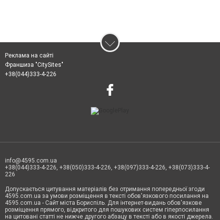
Реклама на сайті
Франшиза "CitySites"
+38(044)333-4-226
info@4595.com.ua
+38(044)333-4-226, +38(050)333-4-226, +38(097)333-4-226, +38(073)333-4-
226
Допускається цитування матеріалів без отримання попередньої згоди
4595.com.ua за умови розміщення в тексті обов'язкового посилання на
4595.com.ua - Сайт міста Бориспіль. Для інтернет-видань обов'язкове
розміщення прямого, відкритого для пошукових систем гіперпосилання
на цитовані статті не нижче другого абзацу в тексті або в якості джерела.