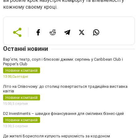
ви робите крок назустріч комфорту та впевненості у
кожному своєму кроці.
Останні новини
Вар’єте, театр, соул і блюзові джеми: серпень у Caribbean Club і
Pepper's Club
Новини компаній
13:00,
Сьогодні
Літо на Співочому: до столиці повертається традиційна виставка
квітів
Новини компаній
15:00,
5 серпня
D2 Investments – швидке фінансування для сміливих бізнес-ідей
Новини компаній
13:00,
5 серпня
Де жителі Борисполя купують нерухомість за кордоном