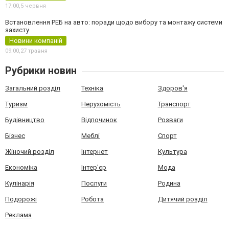
17:00,
5 червня
Встановлення РЕБ на авто: поради щодо вибору та монтажу системи
захисту
Новини компаній
09:00,
27 травня
Рубрики новин
Загальний розділ
Техніка
Здоров'я
Туризм
Нерухомість
Транспорт
Будівництво
Відпочинок
Розваги
Бізнес
Меблі
Спорт
Жіночий розділ
Інтернет
Культура
Економіка
Інтер'єр
Мода
Кулінарія
Послуги
Родина
Подорожі
Робота
Дитячий розділ
Реклама