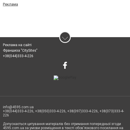
Реклама
Реклама на сайті
Франшиза "CitySites"
+38(044)333-4-226
info@4595.com.ua
+38(044)333-4-226, +38(050)333-4-226, +38(097)333-4-226, +38(073)333-4-
226
Допускається цитування матеріалів без отримання попередньої згоди
4595.com.ua за умови розміщення в тексті обов'язкового посилання на