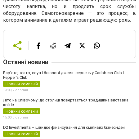
чистоту напитка, но и продлить срок службы
оборудования. Самогоноварение — это процесс, в
котором внимание к деталям играет решающую роль.
Останні новини
Вар’єте, театр, соул і блюзові джеми: серпень у Caribbean Club і
Pepper's Club
Новини компаній
13:00,
7 серпня
Літо на Співочому: до столиці повертається традиційна виставка
квітів
Новини компаній
15:00,
5 серпня
D2 Investments – швидке фінансування для сміливих бізнес-ідей
Новини компаній