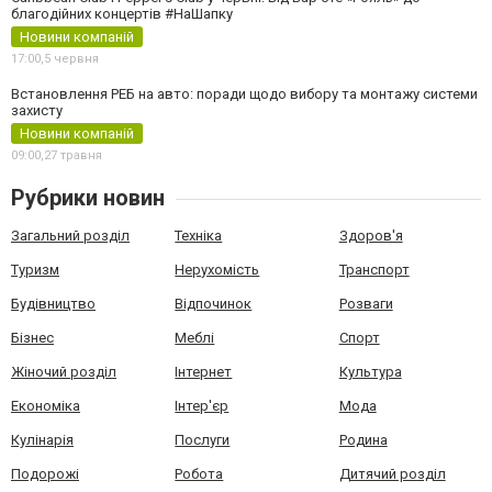
благодійних концертів #НаШапку
Новини компаній
17:00,
5 червня
Встановлення РЕБ на авто: поради щодо вибору та монтажу системи
захисту
Новини компаній
09:00,
27 травня
Рубрики новин
Загальний розділ
Техніка
Здоров'я
Туризм
Нерухомість
Транспорт
Будівництво
Відпочинок
Розваги
Бізнес
Меблі
Спорт
Жіночий розділ
Інтернет
Культура
Економіка
Інтер'єр
Мода
Кулінарія
Послуги
Родина
Подорожі
Робота
Дитячий розділ