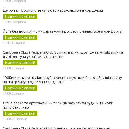
13:00,
5 серпня
Де жителі Борисполя купують нерухомість за кордоном
Новини компаній
16:42,
3 серпня
Йога без поспіху: чому справжній прогрес починається з комфорту
Новини компаній
18:44,
15 липня
Caribbean Club і Pepper's Club у липні: великі шоу, джаз, #НаШапку та
живі виступи українських артистів
Новини компаній
17:00,
8 липня
"Обійми не мають діагнозу": в Києві запустили благодійну ініціативу
на підтримку людей з інвалідністю
Новини компаній
17:00,
2 липня
Літня спека та артеріальний тиск: як захистити судини та коли
потрібен лікар
Новини компаній
15:00,
22 червня
Caribbean Club і Pepper's Club у червні: від вар'єте «Рояль» до