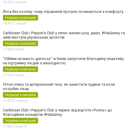
16:42,
3 серпня
Йога без поспіху: чому справжній прогрес починається з комфорту
Новини компаній
18:44,
15 липня
Caribbean Club і Pepper's Club у липні: великі шоу, джаз, #НаШапку та
живі виступи українських артистів
Новини компаній
17:00,
8 липня
"Обійми не мають діагнозу": в Києві запустили благодійну ініціативу
на підтримку людей з інвалідністю
Новини компаній
17:00,
2 липня
Літня спека та артеріальний тиск: як захистити судини та коли
потрібен лікар
Новини компаній
15:00,
22 червня
Caribbean Club і Pepper's Club у червні: від вар'єте «Рояль» до
благодійних концертів #НаШапку
Новини компаній
17:00,
5 червня