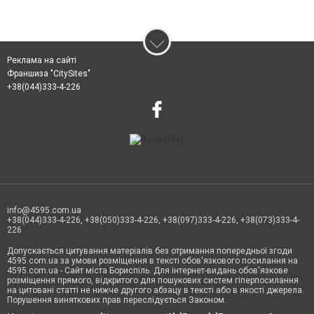
Реклама на сайті
Франшиза "CitySites"
+38(044)333-4-226
info@4595.com.ua
+38(044)333-4-226, +38(050)333-4-226, +38(097)333-4-226, +38(073)333-4-
226
Допускається цитування матеріалів без отримання попередньої згоди
4595.com.ua за умови розміщення в тексті обов'язкового посилання на
4595.com.ua - Сайт міста Бориспіль. Для інтернет-видань обов'язкове
розміщення прямого, відкритого для пошукових систем гіперпосилання
на цитовані статті не нижче другого абзацу в тексті або в якості джерела.
Порушення виняткових прав переслідується Законом.