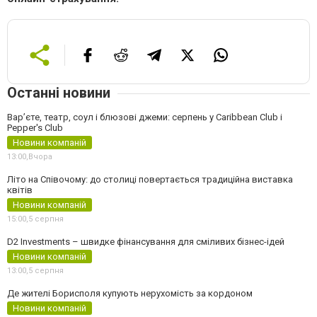
Останні новини
Вар’єте, театр, соул і блюзові джеми: серпень у Caribbean Club і
Pepper's Club
Новини компаній
13:00,
Вчора
Літо на Співочому: до столиці повертається традиційна виставка
квітів
Новини компаній
15:00,
5 серпня
D2 Investments – швидке фінансування для сміливих бізнес-ідей
Новини компаній
13:00,
5 серпня
Де жителі Борисполя купують нерухомість за кордоном
Новини компаній