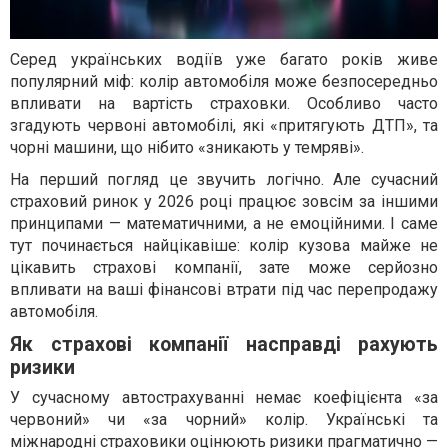
Серед українських водіїв уже багато років живе
популярний міф: колір автомобіля може безпосередньо
впливати на вартість страховки. Особливо часто
згадують червоні автомобілі, які «притягують ДТП», та
чорні машини, що нібито «зникають у темряві».
На перший погляд це звучить логічно. Але сучасний
страховий ринок у 2026 році працює зовсім за іншими
принципами — математичними, а не емоційними. І саме
тут починається найцікавіше: колір кузова майже не
цікавить страхові компанії, зате може серйозно
впливати на ваші фінансові втрати під час перепродажу
автомобіля.
Як страхові компанії насправді рахують
ризики
У сучасному автострахуванні немає коефіцієнта «за
червоний» чи «за чорний» колір. Українські та
міжнародні страховики оцінюють ризики прагматично —