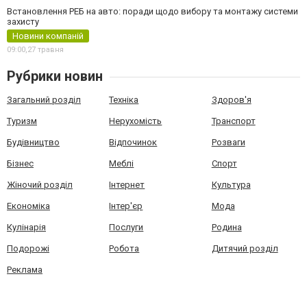
Встановлення РЕБ на авто: поради щодо вибору та монтажу системи
захисту
Новини компаній
09:00,
27 травня
Рубрики новин
Загальний розділ
Техніка
Здоров'я
Туризм
Нерухомість
Транспорт
Будівництво
Відпочинок
Розваги
Бізнес
Меблі
Спорт
Жіночий розділ
Інтернет
Культура
Економіка
Інтер'єр
Мода
Кулінарія
Послуги
Родина
Подорожі
Робота
Дитячий розділ
Реклама