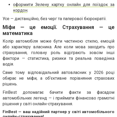
оформити Зелену картку онлайн для поїздок за
кордон
.
Усе — дистанційно, без черг та паперової бюрократії.
Міфи — це емоції. Страхування — це
математика
Колір автомобіля може бути частиною стилю, емоцій
або характеру власника. Але коли мова заходить про
страхування, головну роль відіграють зовсім інші
фактори — статистика, ризики та реальна поведінка
водія.
Саме тому відповідальний автовласник у 2026 році
обирає не міфи, а об’єктивне порівняння страхових
рішень.
FinBest допомагає бачити факти за фасадом
автомобільних легенд — і приймати фінансово грамотні
рішення у світі онлайн-страхування.
FinBest — ваш надійний партнер у світі автомобільного
онлайн-страхування!