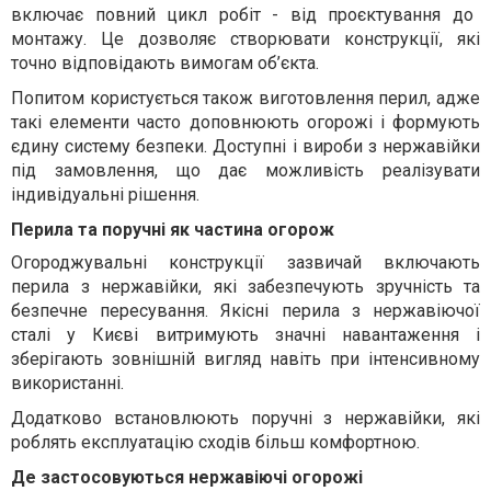
включає повний цикл робіт - від проєктування до
монтажу. Це дозволяє створювати конструкції, які
точно відповідають вимогам об’єкта.
Попитом користується також
виготовлення перил
, адже
такі елементи часто доповнюють огорожі і формують
єдину систему безпеки. Доступні і
вироби з нержавійки
під замовлення
, що дає можливість реалізувати
індивідуальні рішення.
Перила та поручні як частина огорож
Огороджувальні конструкції зазвичай включають
перила з нержавійки
, які забезпечують зручність та
безпечне пересування. Якісні
перила з нержавіючої
сталі у Києві
витримують значні навантаження і
зберігають зовнішній вигляд навіть при інтенсивному
використанні.
Додатково встановлюють
поручні з нержавійки
, які
роблять експлуатацію сходів більш комфортною.
Де застосовуються нержавіючі огорожі