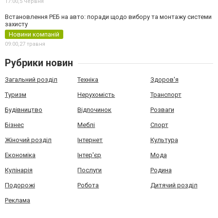
17:00,
5 червня
Встановлення РЕБ на авто: поради щодо вибору та монтажу системи
захисту
Новини компаній
09:00,
27 травня
Рубрики новин
Загальний розділ
Техніка
Здоров'я
Туризм
Нерухомість
Транспорт
Будівництво
Відпочинок
Розваги
Бізнес
Меблі
Спорт
Жіночий розділ
Інтернет
Культура
Економіка
Інтер'єр
Мода
Кулінарія
Послуги
Родина
Подорожі
Робота
Дитячий розділ
Реклама