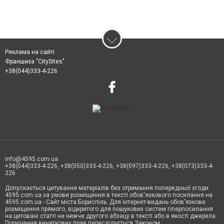
Реклама на сайті
Франшиза "CitySites"
+38(044)333-4-226
info@4595.com.ua
+38(044)333-4-226, +38(050)333-4-226, +38(097)333-4-226, +38(073)333-4-
226
Допускається цитування матеріалів без отримання попередньої згоди
4595.com.ua за умови розміщення в тексті обов'язкового посилання на
4595.com.ua - Сайт міста Бориспіль. Для інтернет-видань обов'язкове
розміщення прямого, відкритого для пошукових систем гіперпосилання
на цитовані статті не нижче другого абзацу в тексті або в якості джерела.
Порушення виняткових прав переслідується Законом.