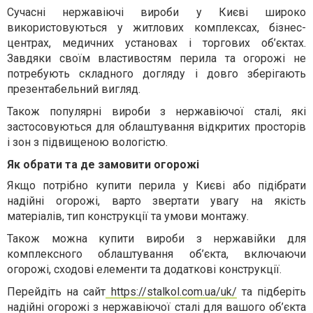
Сучасні
нержавіючі вироби у Києві
широко
використовуються у житлових комплексах, бізнес-
центрах, медичних установах і торгових об’єктах.
Завдяки своїм властивостям
перила
та огорожі не
потребують складного догляду і довго зберігають
презентабельний вигляд.
Також популярні
вироби з нержавіючої сталі
, які
застосовуються для облаштування відкритих просторів
і зон з підвищеною вологістю.
Як обрати та де замовити огорожі
Якщо потрібно
купити перила у Києві
або підібрати
надійні огорожі, варто звертати увагу на якість
матеріалів, тип конструкції та умови монтажу.
Також можна
купити вироби з нержавійки
для
комплексного облаштування об’єкта, включаючи
огорожі, сходові елементи та додаткові конструкції.
Перейдіть на сайт
https://stalkol.com.ua/uk/
та підберіть
надійні огорожі з нержавіючої сталі для вашого об’єкта