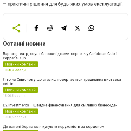
— практичні рішення для будь-яких умов експлуатації.
Останні новини
Вар’єте, театр, соул і блюзові джеми: серпень у Caribbean Club і
Pepper's Club
Новини компаній
13:00,
Сьогодні
Літо на Співочому: до столиці повертається традиційна виставка
квітів
Новини компаній
15:00,
5 серпня
D2 Investments – швидке фінансування для сміливих бізнес-ідей
Новини компаній
13:00,
5 серпня
Де жителі Борисполя купують нерухомість за кордоном