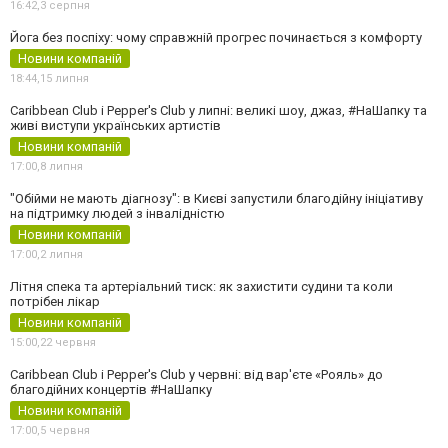
16:42,
3 серпня
Йога без поспіху: чому справжній прогрес починається з комфорту
Новини компаній
18:44,
15 липня
Caribbean Club і Pepper's Club у липні: великі шоу, джаз, #НаШапку та
живі виступи українських артистів
Новини компаній
17:00,
8 липня
"Обійми не мають діагнозу": в Києві запустили благодійну ініціативу
на підтримку людей з інвалідністю
Новини компаній
17:00,
2 липня
Літня спека та артеріальний тиск: як захистити судини та коли
потрібен лікар
Новини компаній
15:00,
22 червня
Caribbean Club і Pepper's Club у червні: від вар'єте «Рояль» до
благодійних концертів #НаШапку
Новини компаній
17:00,
5 червня