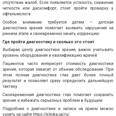
отсутствии жалоб. Если появляется усталость, снижение
четкости или дискомфорт, стоит пройти
проверку у
офтальмолога
.
Особое внимание требуется детям —
детская
диагностика зрения
помогает выявить нарушения на
раннем этапе и своевременно начать коррекцию.
Где пройти диагностику и сколько это стоит
Выбирая
центр диагностики зрения
, важно учитывать
уровень оборудования и квалификацию врачей.
Пациентов часто интересует
стоимость диагностики
зрения
, которая зависит от объема обследования. При
этом
полная диагностика глаз
дает более точный
результат и позволяет сразу определить дальнейшую
тактику.
Своевременная
диагностика глаз
помогает сохранить
зрение и избежать серьезных проблем в будущем.
Подробнее о диагностике и записи на прием можно
узнать на сайте
https://klinika.ua/ru/
.