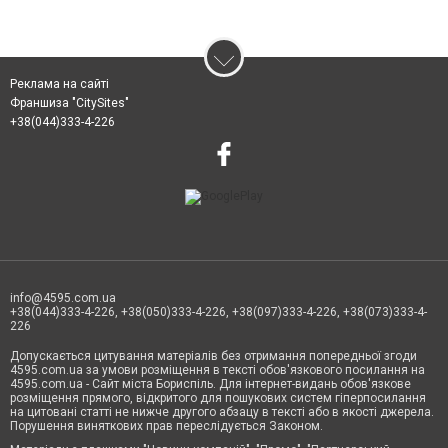
Реклама на сайті
Франшиза "CitySites"
+38(044)333-4-226
info@4595.com.ua
+38(044)333-4-226, +38(050)333-4-226, +38(097)333-4-226, +38(073)333-4-
226
Допускається цитування матеріалів без отримання попередньої згоди
4595.com.ua за умови розміщення в тексті обов'язкового посилання на
4595.com.ua - Сайт міста Бориспіль. Для інтернет-видань обов'язкове
розміщення прямого, відкритого для пошукових систем гіперпосилання
на цитовані статті не нижче другого абзацу в тексті або в якості джерела.
Порушення виняткових прав переслідується Законом.