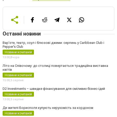
Останні новини
Вар’єте, театр, соул і блюзові джеми: серпень у Caribbean Club і
Pepper's Club
Новини компаній
13:00,
Вчора
Літо на Співочому: до столиці повертається традиційна виставка
квітів
Новини компаній
15:00,
5 серпня
D2 Investments – швидке фінансування для сміливих бізнес-ідей
Новини компаній
13:00,
5 серпня
Де жителі Борисполя купують нерухомість за кордоном
Новини компаній