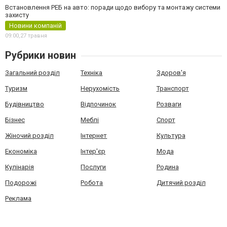
Встановлення РЕБ на авто: поради щодо вибору та монтажу системи
захисту
Новини компаній
09:00,
27 травня
Рубрики новин
Загальний розділ
Техніка
Здоров'я
Туризм
Нерухомість
Транспорт
Будівництво
Відпочинок
Розваги
Бізнес
Меблі
Спорт
Жіночий розділ
Інтернет
Культура
Економіка
Інтер'єр
Мода
Кулінарія
Послуги
Родина
Подорожі
Робота
Дитячий розділ
Реклама