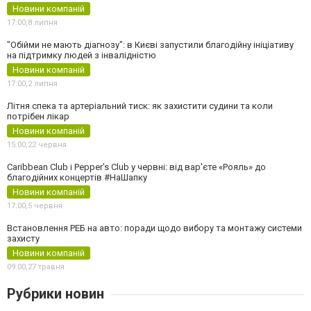
Новини компаній
17:00,
8 липня
"Обійми не мають діагнозу": в Києві запустили благодійну ініціативу
на підтримку людей з інвалідністю
Новини компаній
17:00,
2 липня
Літня спека та артеріальний тиск: як захистити судини та коли
потрібен лікар
Новини компаній
15:00,
22 червня
Caribbean Club і Pepper's Club у червні: від вар'єте «Рояль» до
благодійних концертів #НаШапку
Новини компаній
17:00,
5 червня
Встановлення РЕБ на авто: поради щодо вибору та монтажу системи
захисту
Новини компаній
09:00,
27 травня
Рубрики новин