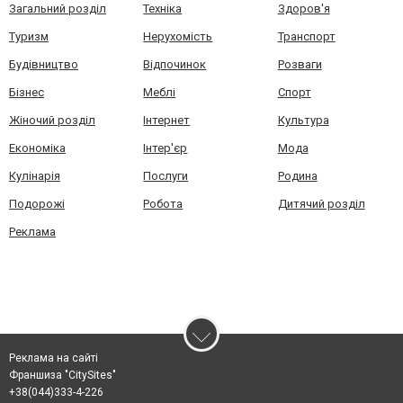
Загальний розділ
Техніка
Здоров'я
Туризм
Нерухомість
Транспорт
Будівництво
Відпочинок
Розваги
Бізнес
Меблі
Спорт
Жіночий розділ
Інтернет
Культура
Економіка
Інтер'єр
Мода
Кулінарія
Послуги
Родина
Подорожі
Робота
Дитячий розділ
Реклама
Реклама на сайті
Франшиза "CitySites"
+38(044)333-4-226