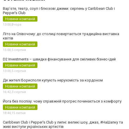
Вар’єте, театр, соул і блюзові джеми: серпень у Caribbean Club і
Pepper's Club
Новини компаній
13:00,
Вчора
Літо на Співочому: до столиці повертається традиційна виставка
квітів
Новини компаній
15:00,
5 серпня
D2 Investments – швидке фінансування для сміливих бізнес-ідей
Новини компаній
13:00,
5 серпня
Де жителі Борисполя купують нерухомість за кордоном
Новини компаній
16:42,
3 серпня
Йога без поспіху: чому справжній прогрес починається з комфорту
Новини компаній
18:44,
15 липня
Caribbean Club і Pepper's Club у липні: великі шоу, джаз, #НаШапку та
живі виступи українських артистів