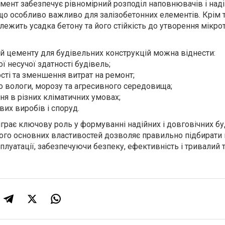
мент забезпечує рівномірний розподіл наповнювачів і над
що особливо важливо для залізобетонних елементів. Крім т
ежить усадка бетону та його стійкість до утворення мікро
й цементу для будівельних конструкцій можна віднести:
ї несучої здатності будівель;
сті та зменшення витрат на ремонт;
до вологи, морозу та агресивного середовища;
ня в різних кліматичних умовах;
ових виробів і споруд.
іграє ключову роль у формуванні надійних і довговічних б
його основних властивостей дозволяє правильно підбирати 
луатації, забезпечуючи безпеку, ефективність і тривалий 