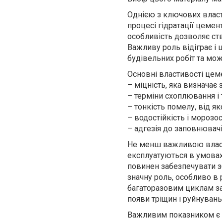
Однією з ключових власт
процесі гідратації цемен
особливість дозволяє ст
Важливу роль відіграє і
будівельних робіт та мо
Основні властивості цем
– міцність, яка визначає
– терміни схоплювання і 
– тонкість помелу, від я
– водостійкість і морозос
– адгезія до заповнювачі
Не менш важливою власти
експлуатуються в умовах
повинен забезпечувати з
значну роль, особливо в 
багаторазовим циклам за
появи тріщин і руйнувань
Важливим показником є с