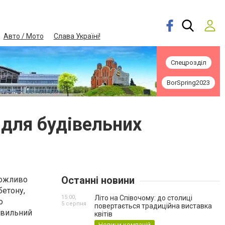
Авто / Мото
Слава Україні!
Спецрозділ
BorSpring2023
 для будівельних
Останні новини
можливо
бетону,
15:00,
Літо на Співочому: до столиці
о
5 серпня
повертається традиційна виставка
равильний
квітів
Новини компаній