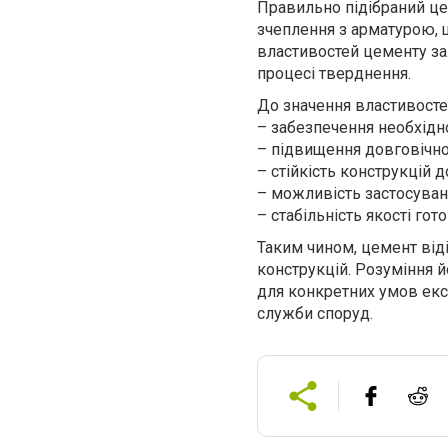
Правильно підібраний це
зчеплення з арматурою, 
властивостей цементу зал
процесі тверднення.
До значення властивосте
– забезпечення необхідно
– підвищення довговічно
– стійкість конструкцій 
– можливість застосуван
– стабільність якості гот
Таким чином, цемент від
конструкцій. Розуміння 
для конкретних умов експ
служби споруд.