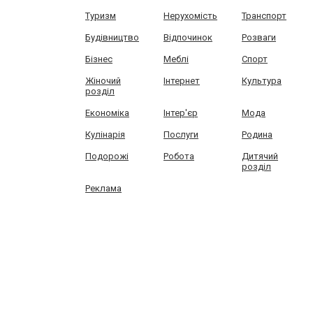
Туризм
Нерухомість
Транспорт
Будівництво
Відпочинок
Розваги
Бізнес
Меблі
Спорт
Жіночий
Інтернет
Культура
розділ
Економіка
Інтер'єр
Мода
Кулінарія
Послуги
Родина
Подорожі
Робота
Дитячий
розділ
Реклама