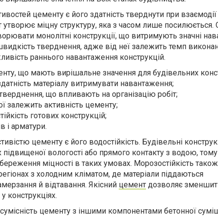
ивостей цементу є його здатність тверднути при взаємодії
т утворює міцну структуру, яка з часом лише посилюється.
ворювати монолітні конструкції, що витримують значні нав
 швидкість тверднення, адже від неї залежить темп викона
жливість раннього навантаження конструкцій.
енту, що мають вирішальне значення для будівельних конс
 здатність матеріалу витримувати навантаження;
тверднення, що впливають на організацію робіт;
кої залежить активність цементу;
тійкість готових конструкцій;
в і арматури.
вістю цементу є його водостійкість. Будівельні конструкц
 підвищеної вологості або прямого контакту з водою, том
береження міцності в таких умовах. Морозостійкість також
регіонах з холодним кліматом, де матеріали піддаються
мерзання й відтавання. Якісний
цемент
дозволяє зменшит
 у конструкціях.
умісність цементу з іншими компонентами бетонної суміш