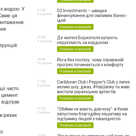
 з водою. У
13:00,
D2 Investments – швидке
5 серпня
 Саме ця
фінансування для сміливих бізнес-
ідей
антаження.
Новини компаній
ння
16:42,
Де жителі Борисполя купують
3 серпня
нерухомість за кордоном
трукцій:
Новини компаній
18:44,
Йога без поспіху: чому справжній
15 липня
прогрес починається з комфорту
Новини компаній
17:00,
Caribbean Club і Pepper's Club у липні:
8 липня
великі шоу, джаз, #НаШапку та живі
ії часто
виступи українських артистів
у цемент
Новини компаній
 відіграє
17:00,
"Обійми не мають діагнозу": в Києві
2 липня
запустили благодійну ініціативу на
и ризик
підтримку людей з інвалідністю
Новини компаній
і.
15:00,