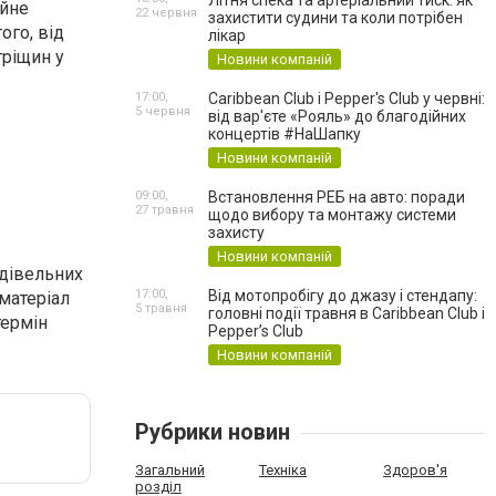
Літня спека та артеріальний тиск: як
ійне
22 червня
захистити судини та коли потрібен
ого, від
лікар
тріщин у
Новини компаній
17:00,
Caribbean Club і Pepper's Club у червні:
5 червня
від вар'єте «Рояль» до благодійних
концертів #НаШапку
Новини компаній
09:00,
Встановлення РЕБ на авто: поради
27 травня
щодо вибору та монтажу системи
захисту
Новини компаній
удівельних
17:00,
Від мотопробігу до джазу і стендапу:
матеріал
5 травня
головні події травня в Caribbean Club і
термін
Pepper’s Club
Новини компаній
Рубрики новин
Загальний
Техніка
Здоров'я
розділ