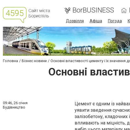
BorBUSINESS
Дозвілля
Афіша
Погода
К
Головна
Бізнес новини
Основні властивості цементу і їх значення д
Основні властив
09:46,
26 січня
Цемент є одним із найва
Будівництво
уявити зведення сучасних
залізобетону, кладочних
впливають на міцність, д
вибір цього матеріалу ма