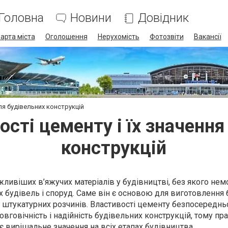
Головна
Новини
Довідник
арта міста
Оголошення
Нерухомість
Фотозвіти
Вакансії
ля будівельних конструкцій
ості цементу і їх значення
конструкцій
жливіших в’яжучих матеріалів у будівництві, без якого не
 будівель і споруд. Саме він є основою для виготовлення 
 і штукатурних розчинів. Властивості цементу безпосереднь
овговічність і надійність будівельних конструкцій, тому п
є вирішальне значення на всіх етапах будівництва.