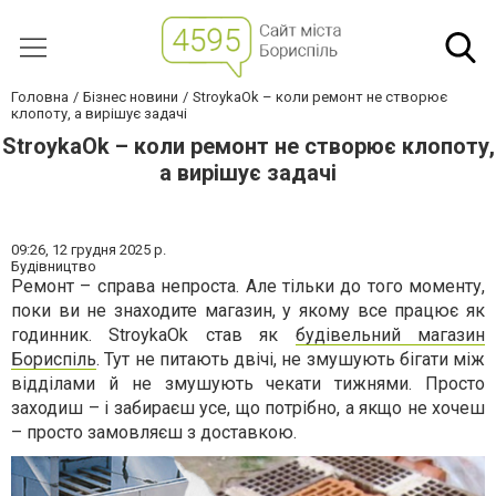
Головна
Бізнес новини
StroykaOk – коли ремонт не створює
клопоту, а вирішує задачі
StroykaOk – коли ремонт не створює клопоту,
а вирішує задачі
09:26,
12 грудня 2025 р.
Будівництво
Ремонт – справа непроста. Але тільки до того моменту,
поки ви не знаходите магазин, у якому все працює як
годинник. StroykaOk став як
будівельний магазин
Бориспіль
. Тут не питають двічі, не змушують бігати між
відділами й не змушують чекати тижнями. Просто
заходиш – і забираєш усе, що потрібно, а якщо не хочеш
– просто замовляєш з доставкою.