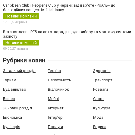
Caribbean Club і Pepper's Club у червні: від вар'єте «Рояль» до
благодійних концертів #НаШапку
Новини компаній
17:00,
5 червня
Встановлення РЕБ на авто: поради щодо вибору та монтажу системи
захисту
Новини компаній
09:00,
27 травня
Рубрики новин
Загальний розділ
Техніка
Здоров'я
Туризм
Нерухомість
Транспорт
Будівництво
Відпочинок
Розваги
Бізнес
Меблі
Спорт
Жіночий розділ
Інтернет
Культура
Економіка
Інтер'єр
Мода
Кулінарія
Послуги
Родина