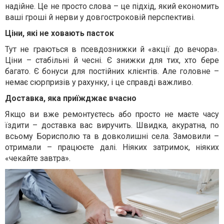
надійне. Це не просто слова – це підхід, який економить
ваші гроші й нерви у довгостроковій перспективі.
Ціни, які не ховають пасток
Тут не граються в псевдознижки й «акції до вечора».
Ціни – стабільні й чесні. Є знижки для тих, хто бере
багато. Є бонуси для постійних клієнтів. Але головне –
немає сюрпризів у рахунку, і це справді важливо.
Доставка, яка приїжджає вчасно
Якщо ви вже ремонтуєтесь або просто не маєте часу
їздити – доставка вас виручить. Швидка, акуратна, по
всьому Борисполю та в довколишні села. Замовили –
отримали – працюєте далі. Ніяких затримок, ніяких
«чекайте завтра».