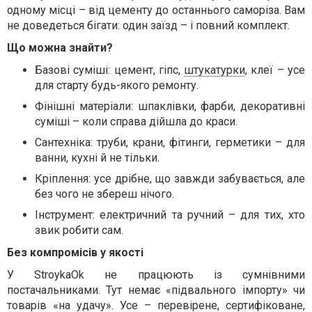
одному місці – від цементу до останнього саморіза. Вам
не доведеться бігати: один заїзд – і повний комплект.
Що можна знайти?
Базові суміші: цемент, гіпс,
штукатурки
, клеї – усе
для старту будь-якого ремонту.
Фінішні матеріали: шпаклівки, фарби, декоративні
суміші – коли справа дійшла до краси.
Сантехніка: труби, крани, фітинги, герметики – для
ванни, кухні й не тільки.
Кріплення: усе дрібне, що завжди забувається, але
без чого не збереш нічого.
Інструмент: електричний та ручний – для тих, хто
звик робити сам.
Без компромісів у якості
У StroykaOk не працюють із сумнівними
постачальниками. Тут немає «підвального імпорту» чи
товарів «на удачу». Усе – перевірене, сертифіковане,