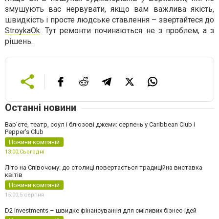
змушують вас нервувати, якщо вам важлива якість,
швидкість і просте людське ставлення – звертайтеся до
StroykaOk
. Тут ремонти починаються не з проблем, а з
рішень.
Останні новини
Вар’єте, театр, соул і блюзові джеми: серпень у Caribbean Club і
Pepper's Club
Новини компаній
13:00,
Сьогодні
Літо на Співочому: до столиці повертається традиційна виставка
квітів
Новини компаній
15:00,
5 серпня
D2 Investments – швидке фінансування для сміливих бізнес-ідей