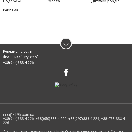
Подорожі
Робота
Дитячий розділ
Реклама
Реклама на сайті
Франшиза "CitySites"
+38(044)333-4-226
info@4595.com.ua
+38(044)333-4-226, +38(050)333-4-226, +38(097)333-4-226, +38(073)333-4-
226
Допускається цитування матеріалів без отримання попередньої згоди