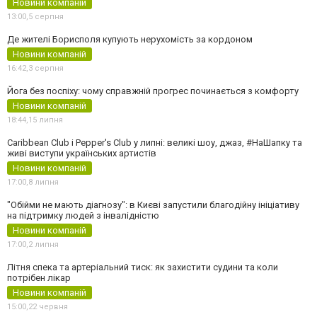
Новини компаній
13:00,
5 серпня
Де жителі Борисполя купують нерухомість за кордоном
Новини компаній
16:42,
3 серпня
Йога без поспіху: чому справжній прогрес починається з комфорту
Новини компаній
18:44,
15 липня
Caribbean Club і Pepper's Club у липні: великі шоу, джаз, #НаШапку та
живі виступи українських артистів
Новини компаній
17:00,
8 липня
"Обійми не мають діагнозу": в Києві запустили благодійну ініціативу
на підтримку людей з інвалідністю
Новини компаній
17:00,
2 липня
Літня спека та артеріальний тиск: як захистити судини та коли
потрібен лікар
Новини компаній
15:00,
22 червня