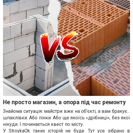
Не просто магазин, а опора під час ремонту
Знайома ситуація: майстри вже на об’єкті, а вам бракує…
шпаклівки. Або пінки. Або ще якоїсь «дрібниці», без якої
нікуди. І починається квест по місту.
У StroykaOk таких історій не буде. Тут усе зібрано в