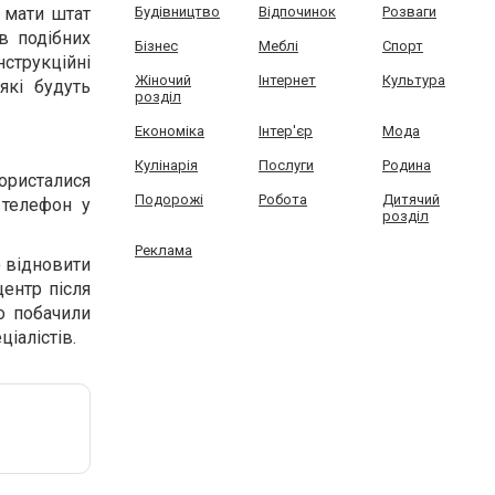
Будівництво
Відпочинок
Розваги
 мати штат
 в подібних
Бізнес
Меблі
Спорт
струкційні
Жіночий
Інтернет
Культура
які будуть
розділ
Економіка
Інтер'єр
Мода
Кулінарія
Послуги
Родина
користалися
Подорожі
Робота
Дитячий
 телефон у
розділ
Реклама
 відновити
центр після
о побачили
іалістів.