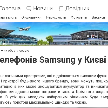
Головна
Новини
Довідник
арта міста
Оголошення
Нерухомість
Фотозвіти
Вакансії
 — як обрати сервіс
елефонів Samsung у Києві 
нологічними пристроями, які відрізняються високим функ
к і пристрої будь-якого іншого бренду, вони можуть пошк
уатацію в них може зношуватися акумулятор та виникати
тфон випадково може потрапити волога. Крім того, жоден
рів. В усіх цих випадках найкращим рішенням буде зве
онтують пристрій максимально швидко та якісно.