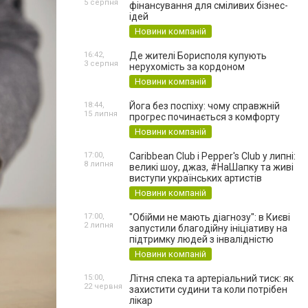
5 серпня
фінансування для сміливих бізнес-
ідей
Новини компаній
16:42,
Де жителі Борисполя купують
3 серпня
нерухомість за кордоном
Новини компаній
18:44,
Йога без поспіху: чому справжній
15 липня
прогрес починається з комфорту
Новини компаній
17:00,
Caribbean Club і Pepper's Club у липні:
8 липня
великі шоу, джаз, #НаШапку та живі
виступи українських артистів
Новини компаній
17:00,
"Обійми не мають діагнозу": в Києві
2 липня
запустили благодійну ініціативу на
підтримку людей з інвалідністю
Новини компаній
15:00,
Літня спека та артеріальний тиск: як
22 червня
захистити судини та коли потрібен
лікар