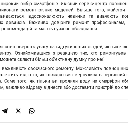
широкий вибір смартфонів. Якісний сервіс-центр повинен
і виконати ремонт різних моделей. Більше того, майстри
звиваються, вдосконалюють навички та вивчають кон
них девайсів. Важливо довірити ремонт професіоналам, 
х рекомендацій та мають сучасне обладнання.
’язково зверніть увагу на відгуки інших людей, які вже с
центру. Ознайомившися з реакцією тих, хто ремонтував
зможете скласти більш об'єктивну думку про неї.
 важливість своєчасного ремонту. Можливість повноцінно
залежить від того, як швидко ви звернулися в сервісний 
 Саме того, як тільки ви пролили воду на смартфон аб
, важливо відразу віднести або доставити пристрій до спец