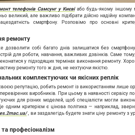
монт телефонів Самсунг у Києві
або будь-якому іншому мі
тньо великий, але важливо підібрати дійсно надійну комп
ацездатність смартфону. Розповімо про основні крите
ня ремонту
е дозволити собі багато днів залишатися без смартфон
трій для роботи, навчання, важливих дзвінків. Саме том
конатися у підходящих термінах виконання ремонту. Хоро
астину ремонту того ж дня, не нехтуючи якістю.
нальних комплектуючих чи якісних реплік
своєю репутацію, робить ремонт із використанням лише о
 перевірених виробників. При цьому в наявності сервісу п
уючих для різних моделей, щоб спеціалісти могли викон
 одним критерієм є цінова політика — наприклад, звер
nes.2mac.ua/
, ви заздалегідь будете знати ціну ремонту з 
і та професіоналізм