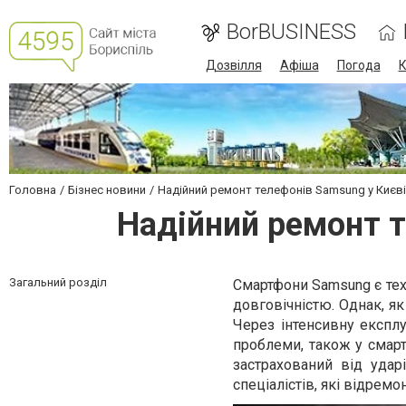
BorBUSINESS
Дозвілля
Афіша
Погода
К
Головна
Бізнес новини
Надійний ремонт телефонів Samsung у Києві
Надійний ремонт т
Загальний розділ
Смартфони Samsung є тех
довговічністю. Однак, я
Через інтенсивну експл
проблеми, також у смар
застрахований від уда
спеціалістів, які відрем