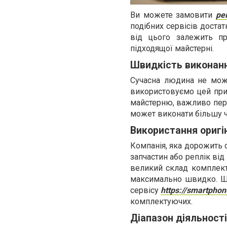
Ви можете замовити
ре
подібних сервісів доста
від цього залежить пр
підходящої майстерні.
Швидкість виконан
Сучасна людина не мож
використовуємо цей прис
майстерню, важливо пере
может виконати більшу ч
Використання оригі
Компанія, яка дорожить 
запчастин або реплік від
великий склад комплект
максимально швидко. Ще
сервісу
https://smartpho
комплектуючих.
Діапазон діяльност