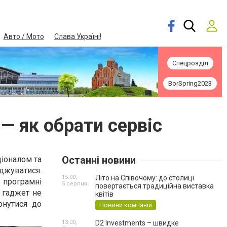
Авто / Мото
Слава Україні!
Спецрозділ
BorSpring2023
— як обрати сервіс
Останні новини
ціоналом та
оджуватися.
15:00,
Літо на Співочому: до столиці
 програмні
5 серпня
повертається традиційна виставка
 гаджет не
квітів
рнутися до
Новини компаній
13:00,
D2 Investments – швидке