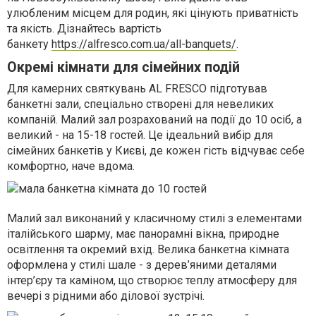
улюбленим місцем для родин, які цінують приватність
та якість. Дізнайтесь вартість
банкету
https://alfresco.com.ua/all-banquets/
.
Окремі кімнати для сімейних подій
Для камерних святкувань AL FRESCO підготував
банкетні зали, спеціально створені для невеликих
компаній. Малий зал розрахований на події до 10 осіб, а
великий - на 15-18 гостей. Це ідеальний вибір для
сімейних банкетів у Києві, де кожен гість відчуває себе
комфортно, наче вдома.
Малий зал виконаний у класичному стилі з елементами
італійського шарму, має панорамні вікна, природне
освітлення та окремий вхід. Велика банкетна кімната
оформлена у стилі шале - з дерев’яними деталями
інтер’єру та каміном, що створює теплу атмосферу для
вечері з рідними або ділової зустрічі.