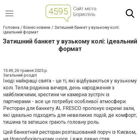
Головна
Бізнес новини
Затишний банкет у вузькому колі:
ідеальний формат
Затишний банкет у вузькому колі: ідеальний
формат
15:49,
26 травня 2025 р.
Загальний розділ
Іноді найкращі свята - це ті, які відбуваються у вузькому
колі. Тепла родинна вечеря, день народження з
найближчими, хрестини чи камерна зустріч із
партнерами - все це потребує особливої атмосфери.
Ресторан для банкету AL FRESCO пропонує окремі зали,
які ідеально підходять для невеликих подій, де комфорт,
тишина та затишок грають головну роль.
Цей банкетний ресторан розташований поруч із Києвом,
на Новообухівському шосе, і вже давно став