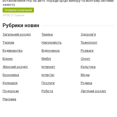
Встановлення РЕБ на авто: поради щодо вибору та монтажу системи
захисту
Новини компаній
09:00,
27 травня
Рубрики новин
Загальний розділ
Техніка
Здоров'я
Туризм
Нерухомість
Транспорт
Будівництво
Відпочинок
Розваги
Бізнес
Меблі
Спорт
Жіночий розділ
Інтернет
Культура
Економіка
Інтер'єр
Мода
Кулінарія
Послуги
Родина
Подорожі
Робота
Дитячий розділ
Реклама