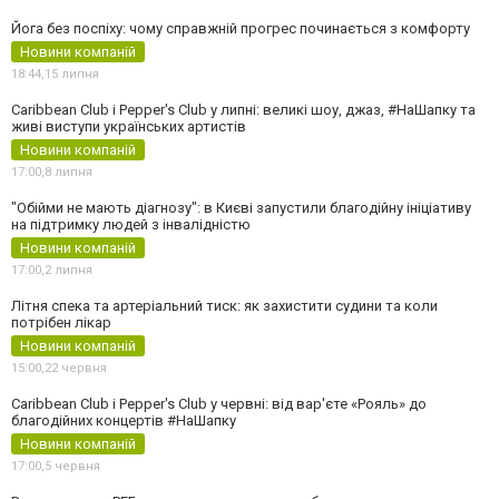
Йога без поспіху: чому справжній прогрес починається з комфорту
Новини компаній
18:44,
15 липня
Caribbean Club і Pepper's Club у липні: великі шоу, джаз, #НаШапку та
живі виступи українських артистів
Новини компаній
17:00,
8 липня
"Обійми не мають діагнозу": в Києві запустили благодійну ініціативу
на підтримку людей з інвалідністю
Новини компаній
17:00,
2 липня
Літня спека та артеріальний тиск: як захистити судини та коли
потрібен лікар
Новини компаній
15:00,
22 червня
Caribbean Club і Pepper's Club у червні: від вар'єте «Рояль» до
благодійних концертів #НаШапку
Новини компаній
17:00,
5 червня