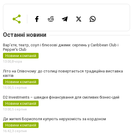
Останні новини
Вар’єте, театр, соул і блюзові джеми: серпень у Caribbean Club і
Pepper's Club
Новини компаній
13:00,
Вчора
Літо на Співочому: до столиці повертається традиційна виставка
квітів
Новини компаній
15:00,
5 серпня
D2 Investments – швидке фінансування для сміливих бізнес-ідей
Новини компаній
13:00,
5 серпня
Де жителі Борисполя купують нерухомість за кордоном
Новини компаній
16:42,
3 серпня