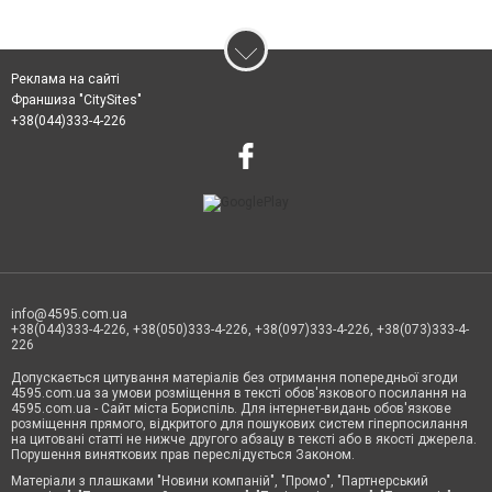
Реклама на сайті
Франшиза "CitySites"
+38(044)333-4-226
info@4595.com.ua
+38(044)333-4-226, +38(050)333-4-226, +38(097)333-4-226, +38(073)333-4-
226
Допускається цитування матеріалів без отримання попередньої згоди
4595.com.ua за умови розміщення в тексті обов'язкового посилання на
4595.com.ua - Сайт міста Бориспіль. Для інтернет-видань обов'язкове
розміщення прямого, відкритого для пошукових систем гіперпосилання
на цитовані статті не нижче другого абзацу в тексті або в якості джерела.
Порушення виняткових прав переслідується Законом.
Матеріали з плашками "Новини компаній", "Промо", "Партнерський