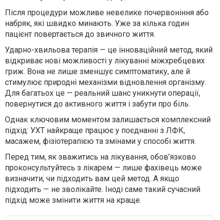
Після процедури можливе невелике почервоніння або
набряк, які швидко минають. Уже за кілька годин
пацієнт повертається до звичного життя.
Ударно-хвильова терапія — це інноваційний метод, який
відкриває нові можливості у лікуванні міжхребцевих
гриж. Вона не лише зменшує симптоматику, але й
стимулює природні механізми відновлення організму.
Для багатьох це — реальний шанс уникнути операції,
повернутися до активного життя і забути про біль.
Однак ключовим моментом залишається комплексний
підхід: УХТ найкраще працює у поєднанні з ЛФК,
масажем, фізіотерапією та змінами у способі життя.
Перед тим, як зважитись на лікування, обов’язково
проконсультуйтесь з лікарем — лише фахівець може
визначити, чи підходить вам цей метод. А якщо
підходить — не зволікайте. Іноді саме такий сучасний
підхід може змінити життя на краще.