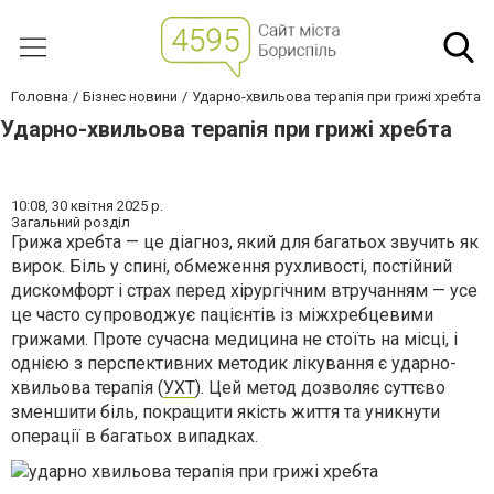
Головна
Бізнес новини
Ударно-хвильова терапія при грижі хребта
Ударно-хвильова терапія при грижі хребта
10:08,
30 квітня 2025 р.
Загальний розділ
Грижа хребта — це діагноз, який для багатьох звучить як
вирок. Біль у спині, обмеження рухливості, постійний
дискомфорт і страх перед хірургічним втручанням — усе
це часто супроводжує пацієнтів із міжхребцевими
грижами. Проте сучасна медицина не стоїть на місці, і
однією з перспективних методик лікування є ударно-
хвильова терапія (
УХТ
). Цей метод дозволяє суттєво
зменшити біль, покращити якість життя та уникнути
операції в багатьох випадках.