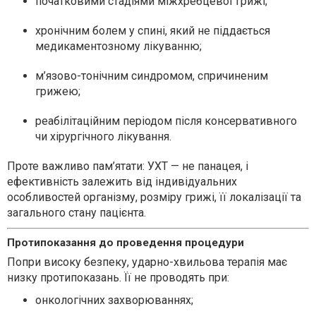
початковими стадіями міжхребцевої грижі;
хронічним болем у спині, який не піддається
медикаментозному лікуванню;
м’язово-тонічним синдромом, спричиненим
грижею;
реабілітаційним періодом після консервативного
чи хірургічного лікування.
Проте важливо пам’ятати: УХТ — не панацея, і
ефективність залежить від індивідуальних
особливостей організму, розміру грижі, її локалізації та
загального стану пацієнта.
Протипоказання до проведення процедури
Попри високу безпеку, ударно-хвильова терапія має
низку протипоказань. Її не проводять при:
онкологічних захворюваннях;