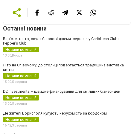
Останні новини
Вар’єте, театр, соул і блюзові джеми: серпень у Caribbean Club і
Pepper's Club
Новини компаній
13:00,
Вчора
Літо на Співочому: до столиці повертається традиційна виставка
квітів
Новини компаній
15:00,
5 серпня
D2 Investments – швидке фінансування для сміливих бізнес-ідей
Новини компаній
13:00,
5 серпня
Де жителі Борисполя купують нерухомість за кордоном
Новини компаній
16:42,
3 серпня