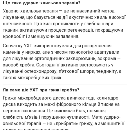
Що таке ударно-хвильова терапія?
Ударно-хвильова терапія — це неінвазивний метод
лікування, що базується на дії акустичних хвиль високої
інтенсивності. Ці хвилі проникають у глибокі шари
тканин, активізуючи процеси регенерації, покращуючи
кровообіг і зменшуючи запалення.
Спочатку УХТ використовували для розщеплення
каменів у нирках, але з часом технологію адаптували
для лікування ортопедичних захворювань, зокрема —
хвороб хребта. Сьогодні її активно застосовують у
лікуванні остеохондрозу, п’яткової шпори, тендиніту, а
також міжхребцевих гриж.
Як саме діє УХТ при грижі хребта?
Грижа міжхребцевого диска виникає тоді, коли ядро
диска виходить за межі фіброзного кільця й тисне на
нервові закінчення. Це викликає біль, оніміння,
слабкість м’язів і порушення чутливості. Мета ударно-
хвильової терапії — не «прибрати» грижу, а зменшити її
вплив на навколишні тканини.