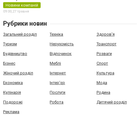
Новини компаній
09:00,
27 травня
Рубрики новин
Загальний розділ
Техніка
Здоров'я
Туризм
Нерухомість
Транспорт
Будівництво
Відпочинок
Розваги
Бізнес
Меблі
Спорт
Жіночий розділ
Інтернет
Культура
Економіка
Інтер'єр
Мода
Кулінарія
Послуги
Родина
Подорожі
Робота
Дитячий розділ
Реклама