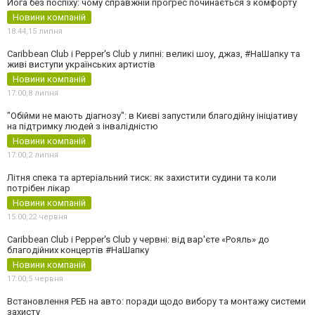
Йога без поспіху: чому справжній прогрес починається з комфорту
Новини компаній
18:44,
15 липня
Caribbean Club і Pepper's Club у липні: великі шоу, джаз, #НаШапку та
живі виступи українських артистів
Новини компаній
17:00,
8 липня
"Обійми не мають діагнозу": в Києві запустили благодійну ініціативу
на підтримку людей з інвалідністю
Новини компаній
17:00,
2 липня
Літня спека та артеріальний тиск: як захистити судини та коли
потрібен лікар
Новини компаній
15:00,
22 червня
Caribbean Club і Pepper's Club у червні: від вар'єте «Рояль» до
благодійних концертів #НаШапку
Новини компаній
17:00,
5 червня
Встановлення РЕБ на авто: поради щодо вибору та монтажу системи
захисту