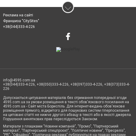
Реклама на сайті
Франшиза "CitySites"
+38(044)333-4-226
info@4595.com.ua
+38(044)333-4-226, +38(050)333-4-226, +38(097)333-4-226, +38(073)333-4-
226
Допускається цитування матеріалів без отримання попередньої згоди
4595.com.ua за умови розміщення в тексті обов'язкового посилання на
4595.com.ua - Сайт міста Бориспіль. Для інтернет-видань обов'язкове
розміщення прямого, відкритого для пошукових систем гіперпосилання
на цитовані статті не нижче другого абзацу в тексті або в якості джерела.
Порушення виняткових прав переслідується Законом.
Матеріали з плашками "Новини компаній", "Промо", "Партнерський
матеріал", "Партнерський спецпроєкт", "Політичні новини", "Пресреліз",
"PR", "Офіційно", "Політична реклама" публікуються на правах реклами.