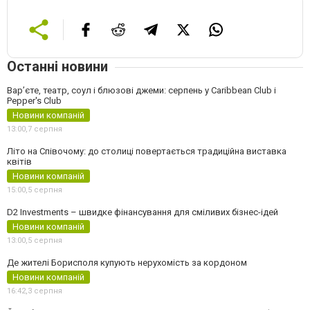
Останні новини
Вар’єте, театр, соул і блюзові джеми: серпень у Caribbean Club і
Pepper's Club
Новини компаній
13:00,
7 серпня
Літо на Співочому: до столиці повертається традиційна виставка
квітів
Новини компаній
15:00,
5 серпня
D2 Investments – швидке фінансування для сміливих бізнес-ідей
Новини компаній
13:00,
5 серпня
Де жителі Борисполя купують нерухомість за кордоном
Новини компаній
16:42,
3 серпня