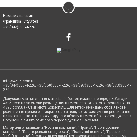
Реклама на сайті
Франшиза "CitySites"
+38(044)333-4-226
info@4595.com.ua
+38(044)333-4-226, +38(050)333-4-226, +38(097)333-4-226, +38(073)333-4-
226
Допускається цитування матеріалів без отримання попередньої згоди
4595.com.ua за умови розміщення в тексті обов'язкового посилання на
4595.com.ua - Сайт міста Бориспіль. Для інтернет-видань обов'язкове
розміщення прямого, відкритого для пошукових систем гіперпосилання
на цитовані статті не нижче другого абзацу в тексті або в якості джерела.
Порушення виняткових прав переслідується Законом.
Матеріали з плашками "Новини компаній", "Промо", "Партнерський
матеріал", "Партнерський спецпроєкт", "Політичні новини", "Пресреліз",
"PR", "Офіційно", "Політична реклама" публікуються на правах реклами.