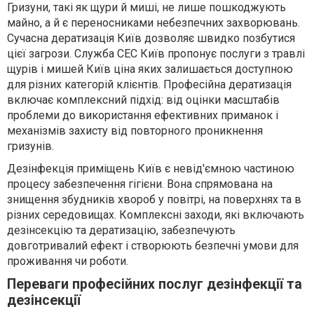
Гризуни, такі як щури й миші, не лише пошкоджують
майно, а й є переносниками небезпечних захворювань.
Сучасна дератизація Київ дозволяє швидко позбутися
цієї загрози. Служба СЕС Київ пропонує послуги з травлі
щурів і мишей Київ ціна яких залишається доступною
для різних категорій клієнтів. Професійна дератизація
включає комплексний підхід: від оцінки масштабів
проблеми до використання ефективних приманок і
механізмів захисту від повторного проникнення
гризунів.
Дезінфекція приміщень Київ є невід'ємною частиною
процесу забезпечення гігієни. Вона спрямована на
знищення збудників хвороб у повітрі, на поверхнях та в
різних середовищах. Комплексні заходи, які включають
дезінсекцію та дератизацію, забезпечують
довготривалий ефект і створюють безпечні умови для
проживання чи роботи.
Переваги професійних послуг дезінфекції та
дезінсекції