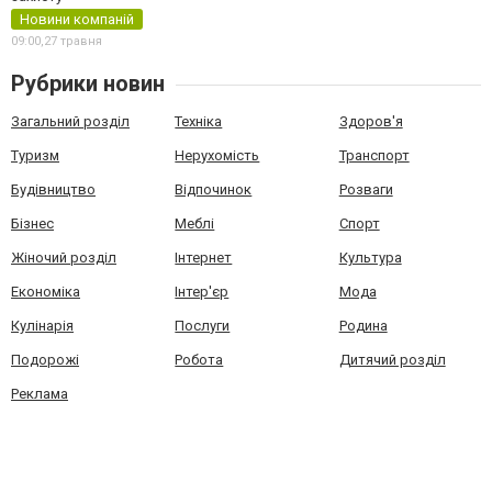
Новини компаній
09:00,
27 травня
Рубрики новин
Загальний розділ
Техніка
Здоров'я
Туризм
Нерухомість
Транспорт
Будівництво
Відпочинок
Розваги
Бізнес
Меблі
Спорт
Жіночий розділ
Інтернет
Культура
Економіка
Інтер'єр
Мода
Кулінарія
Послуги
Родина
Подорожі
Робота
Дитячий розділ
Реклама