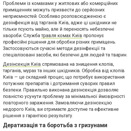
Проблеми із комахами у житлових або комерційних
приміщеннях можуть призвести до серйозних
неприємностей. Особливо розповсюдженою є
дезінфекція від тарганів Київ, адже ці шкідники не
тільки псують майно, але й переносять небезпечні
хвороби. Служба
травля комах Київ
пропонує
професійні рішення для обробки різних приміщень.
Застосовуються сучасні методи дезінфекції та
спеціалізовані засоби, які безпечні для людей та тварин.
Дезінсекція Київ
спрямована на знищення клопів,
тарганів, мурах та інших шкідників. Обробка від клопів
Київ — це складний процес, що потребує використання
потужних препаратів і дотримання суворих правил
безпеки. Правильно виконана дезінсекція дозволяє
повністю усунути проблему за мінімальної ймовірності
повторного зараження. Замовляючи дезінсекцію
недорого Київ, ви отримаєте доступне та ефективне
рішення з гарантією результату.
Дератизація та боротьба з гризунами