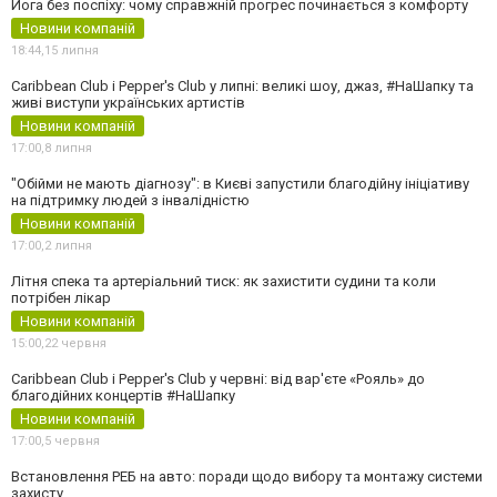
Йога без поспіху: чому справжній прогрес починається з комфорту
Новини компаній
18:44,
15 липня
Caribbean Club і Pepper's Club у липні: великі шоу, джаз, #НаШапку та
живі виступи українських артистів
Новини компаній
17:00,
8 липня
"Обійми не мають діагнозу": в Києві запустили благодійну ініціативу
на підтримку людей з інвалідністю
Новини компаній
17:00,
2 липня
Літня спека та артеріальний тиск: як захистити судини та коли
потрібен лікар
Новини компаній
15:00,
22 червня
Caribbean Club і Pepper's Club у червні: від вар'єте «Рояль» до
благодійних концертів #НаШапку
Новини компаній
17:00,
5 червня
Встановлення РЕБ на авто: поради щодо вибору та монтажу системи
захисту