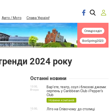
Авто / Мото
Слава Україні!
Спецрозділ
BorSpring2023
 тренди 2024 року
Останні новини
13:00,
Вар’єте, театр, соул і блюзові джеми:
Вчора
серпень у Caribbean Club і Pepper's
Club
Новини компаній
15:00,
Літо на Співочому: до столиці