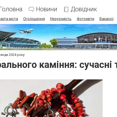
Головна
Новини
Довідник
арта міста
Оголошення
Нерухомість
Фотозвіти
Вакансії
ренди 2024 року
ального каміння: сучасні