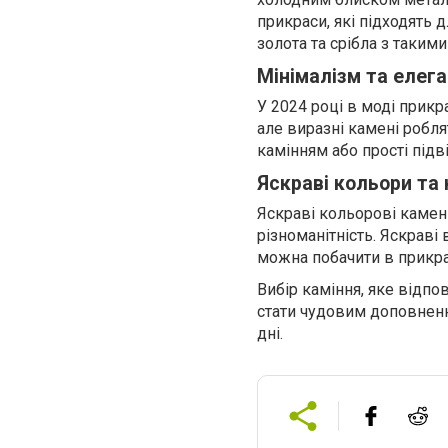
прикраси, які підходять 
золота та срібла з таким
Мінімалізм та елега
У 2024 році в моді прикра
але виразні камені робля
камінням або прості підв
Яскраві кольори та
Яскраві кольорові камені
різноманітність. Яскраві 
можна побачити в прикрас
Вибір каміння, яке відпо
стати чудовим доповненн
дні.