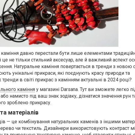
 каміння давно перестали бути лише елементами традицій
 це не тільки стильний аксесуар, але й важливий аспект ос
ення. Натуральне каміння повертається в тренди з новою с
юють унікальні прикраси, які поєднують красу природи та
ж тренди в світі прикрас з камінням актуальні в 2024 році?
ального каміння
у магазині Darsana. Тут ви зможете легко пі
 або намисто під ваш знак зодіаку, дізнатися значення рун т
ого зроблено прикрасу.
 та матеріалів
дів — це комбінування натуральних каменів з іншими матер
 дерево чи текстиль. Дизайнери використовують контраст м
 та природною текстурою каменю, щоб створити стильні, с