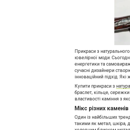
Прикраси з натурального
ювелірної моди. Сьогодні
енергетики та самовираж
сучасні дизайнери створ
інноваційний підхід. Які 
Купити прикраси з
натур
браслет, кільце, сережки
властивості каміння з як
Мікс різних каменів
Один із найбільших трен
такими як метал, шкіра,
холодним блиском металу