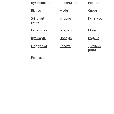
Будівництво
Відпочинок
Розваги
Бізнес
Меблі
Спорт
Жіночий
Інтернет
Культура
розділ
Економіка
Інтер'єр
Мода
Кулінарія
Послуги
Родина
Подорожі
Робота
Дитячий
розділ
Реклама