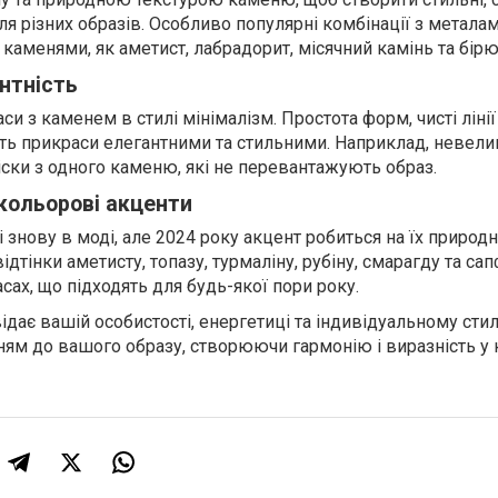
для різних образів. Особливо популярні комбінації з метала
и каменями, як аметист, лабрадорит, місячний камінь та бірю
нтність
си з каменем в стилі мінімалізм. Простота форм, чисті лінії 
ть прикраси елегантними та стильними. Наприклад, невелик
іски з одного каменю, які не перевантажують образ.
 кольорові акценти
 знову в моді, але 2024 року акцент робиться на їх природ
відтінки аметисту, топазу, турмаліну, рубіну, смарагду та сап
ах, що підходять для будь-якої пори року.
відає вашій особистості, енергетиці та індивідуальному ст
ям до вашого образу, створюючи гармонію і виразність у