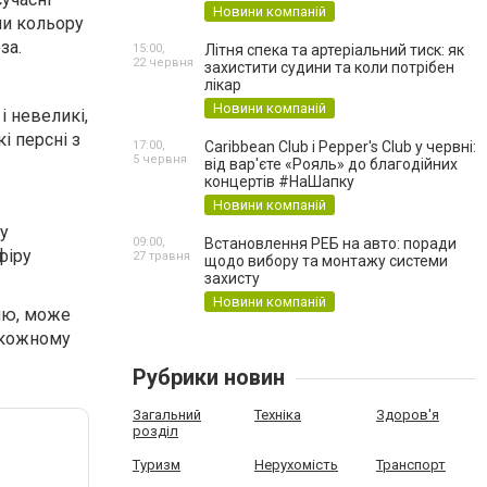
Новини компаній
ми кольору
за.
15:00,
Літня спека та артеріальний тиск: як
22 червня
захистити судини та коли потрібен
лікар
Новини компаній
і невеликі,
і персні з
17:00,
Caribbean Club і Pepper's Club у червні:
5 червня
від вар'єте «Рояль» до благодійних
концертів #НаШапку
Новини компаній
ну
09:00,
Встановлення РЕБ на авто: поради
фіру
27 травня
щодо вибору та монтажу системи
захисту
Новини компаній
илю, може
 кожному
Рубрики новин
Загальний
Техніка
Здоров'я
розділ
Туризм
Нерухомість
Транспорт