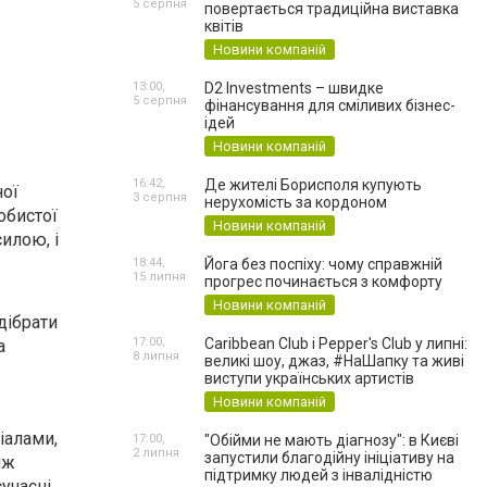
5 серпня
повертається традиційна виставка
квітів
Новини компаній
13:00,
D2 Investments – швидке
5 серпня
фінансування для сміливих бізнес-
ідей
Новини компаній
16:42,
Де жителі Борисполя купують
ної
3 серпня
нерухомість за кордоном
обистої
Новини компаній
илою, і
18:44,
Йога без поспіху: чому справжній
15 липня
прогрес починається з комфорту
Новини компаній
дібрати
17:00,
Caribbean Club і Pepper's Club у липні:
а
8 липня
великі шоу, джаз, #НаШапку та живі
виступи українських артистів
Новини компаній
іалами,
17:00,
"Обійми не мають діагнозу": в Києві
2 липня
запустили благодійну ініціативу на
іж
підтримку людей з інвалідністю
учасні