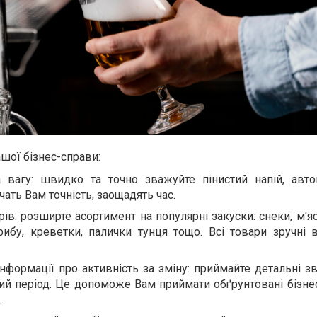
шої бізнес-справи:
а вагу: швидко та точно зважуйте пінистий напій, авто
ать Вам точність, заощадять час.
ів: розширте асортимент на популярні закуски: снеки, м'я
ибу, креветки, палички тунця тощо. Всі товари зручні в
нформації про активність за зміну: приймайте детальні зв
кий період. Це допоможе Вам приймати обґрунтовані бізне
.