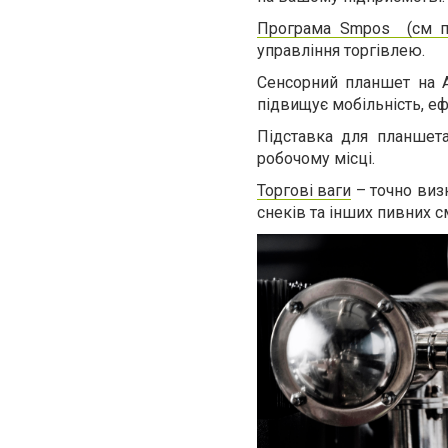
Програма Smpos (см п
управління торгівлею.
Сенсорний планшет на A
підвищує мобільність, еф
Підставка для планшет
робочому місці.
Торгові ваги
– точно визн
снеків та інших пивних с