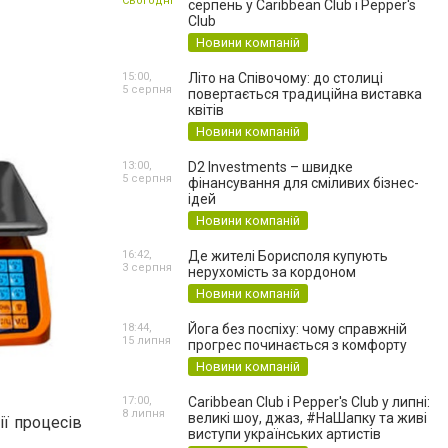
Сьогодні
серпень у Caribbean Club і Pepper's
Club
Новини компаній
15:00,
Літо на Співочому: до столиці
5 серпня
повертається традиційна виставка
квітів
Новини компаній
13:00,
D2 Investments – швидке
5 серпня
фінансування для сміливих бізнес-
ідей
Новини компаній
16:42,
Де жителі Борисполя купують
3 серпня
нерухомість за кордоном
Новини компаній
18:44,
Йога без поспіху: чому справжній
15 липня
прогрес починається з комфорту
Новини компаній
17:00,
Caribbean Club і Pepper's Club у липні:
8 липня
великі шоу, джаз, #НаШапку та живі
ії процесів
виступи українських артистів