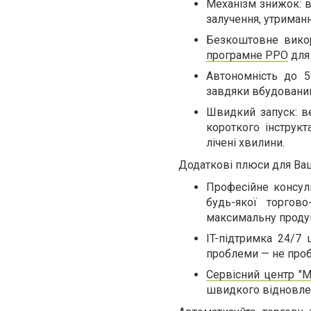
Механізм знижок: в
залучення, утриманн
Безкоштовне викор
програмне РРО
для 
Автономність до 5
завдяки вбудовани
Швидкий запуск: ве
короткого інструк
лічені хвилини.
Додаткові плюси для Ваш
Професійне консул
будь-якої торгово
максимальну проду
IT-підтримка 24/7 
проблеми — не проб
Сервісний центр "М
швидкого відновлен