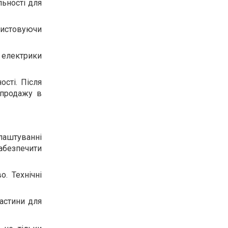
ьності для
ристовуючи
 електрики
сті. Після
 продажу в
лаштуванні
абезпечити
. Технічні
астини для