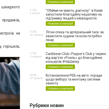
Новини компаній
а швидкого
17:00,
"Обійми не мають діагнозу": в Києві
2 липня
запустили благодійну ініціативу на
підтримку людей з інвалідністю
 продажів,
Новини компаній
15:00,
Літня спека та артеріальний тиск: як
истроїв на
22 червня
захистити судини та коли потрібен
лікар
Новини компаній
, горішків,
17:00,
Caribbean Club і Pepper's Club у червні:
5 червня
від вар'єте «Рояль» до благодійних
концертів #НаШапку
Новини компаній
09:00,
Встановлення РЕБ на авто: поради
27 травня
щодо вибору та монтажу системи
захисту
Новини компаній
Рубрики новин