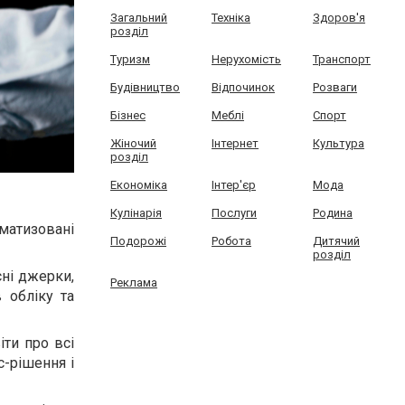
Загальний
Техніка
Здоров'я
розділ
Туризм
Нерухомість
Транспорт
Будівництво
Відпочинок
Розваги
Бізнес
Меблі
Спорт
Жіночий
Інтернет
Культура
розділ
Економіка
Інтер'єр
Мода
Кулінарія
Послуги
Родина
матизовані
Подорожі
Робота
Дитячий
розділ
сні джерки,
Реклама
 обліку та
іти про всі
с-рішення і