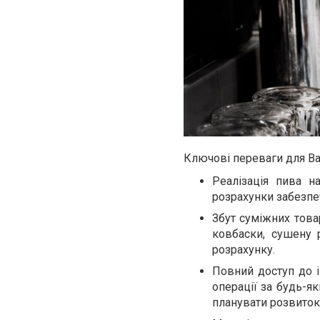
Ключові переваги для Ва
Реалізація пива н
розрахунки забезпеч
Збут суміжних товар
ковбаски, сушену р
розрахунку.
Повний доступ до і
операції за будь-я
планувати розвиток