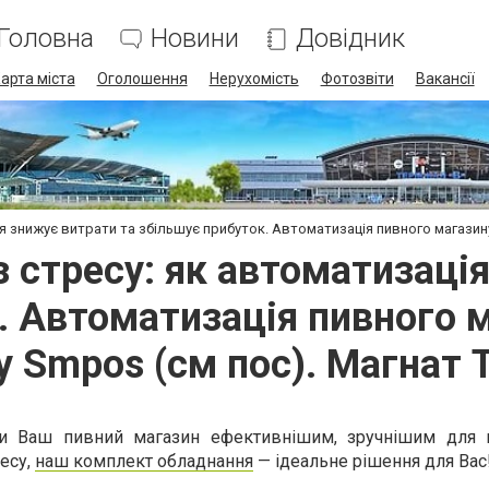
Головна
Новини
Довідник
арта міста
Оголошення
Нерухомість
Фотозвіти
Вакансії
я знижує витрати та збільшує прибуток. Автоматизація пивного магазину
 стресу: як автоматизаці
. Автоматизація пивного 
у Smpos (см пос). Магнат 
и Ваш пивний магазин ефективнішим, зручнішим для к
несу,
наш комплект обладнання
— ідеальне рішення для Вас