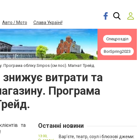
Авто / Мото
Слава Україні!
Спецрозділ
BorSpring2023
. Програма обліку Smpos (см пос). Магнат Трейд.
я знижує витрати та
магазину. Програма
Трейд.
Останні новини
лієнтів та
!
13:00,
Вар’єте, театр, соул і блюзові джеми: