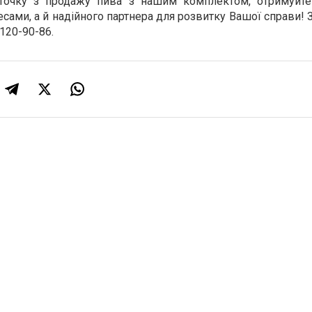
 точку з продажу пива з нашим комплектом, отримуйте
есами, а й надійного партнера для розвитку Вашої справи!
 120-90-86.