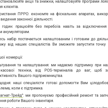
становлюйте акції та знижки, налаштовуйте програми лоял
я клієнтів.
истання ПРРО: економте на фіскальних апаратах, вико
ведення законної діяльності.
 годин: працюйте без перебоїв навіть за відключення
м акумуляторам.
сь набір постачається налаштованим і готовим до дяільно
тажу від наших спеціалістів Ви зможете запустити точку
ої комерції:
ьтування та налаштування: ми надаємо підтримку при на
-касової техніки, від POS-терміналів до ваг, щоб з
ктивність Вашого підприємництва.
щодня: наші спеціалісти готові допомогти Вам цілодобово
лема, коли є підтримка.
агнат-Трейд"
: ми пропонуємо професійний ремонт та запч
ня роботи Вашого інвентаря.