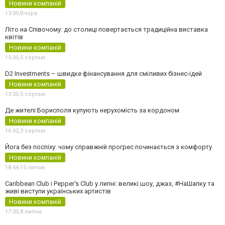
Новини компаній
13:00,
Вчора
Літо на Співочому: до столиці повертається традиційна виставка
квітів
Новини компаній
15:00,
5 серпня
D2 Investments – швидке фінансування для сміливих бізнес-ідей
Новини компаній
13:00,
5 серпня
Де жителі Борисполя купують нерухомість за кордоном
Новини компаній
16:42,
3 серпня
Йога без поспіху: чому справжній прогрес починається з комфорту
Новини компаній
18:44,
15 липня
Caribbean Club і Pepper's Club у липні: великі шоу, джаз, #НаШапку та
живі виступи українських артистів
Новини компаній
17:00,
8 липня