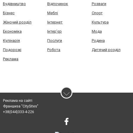
Будівництво
Відпочинок
Розваги
Бізнес
Меблі
Спорт
Жіночий розділ
Інтернет
Культура
Економіка
Інтер'єр
Мода
Кулінарія
Послуги
Родина
Подорожі
Робота
Дитячий розділ
Реклама
Реклама на сайті
Франшиза "CitySites"
+38(044)333-4-226