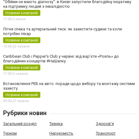
"Обійми не мають діагнозу": в Києві запустили благодійну ініціативу
на підтримку людей з інвалідністю
Новини компаній
17:00,
2 липня
Літня спека та артеріальний тиск: як захистити судини та коли
потрібен лікар
Новини компаній
15:00,
22 червня
Caribbean Club і Pepper's Club у червні: від вар'єте «Рояль» до
благодійних концертів #НаШапку
Новини компаній
17:00,
5 червня
Встановлення РЕБ на авто: поради щодо вибору та монтажу системи
захисту
Новини компаній
09:00,
27 травня
Рубрики новин
Загальний розділ
Техніка
Здоров'я
Туризм
Нерухомість
Транспорт