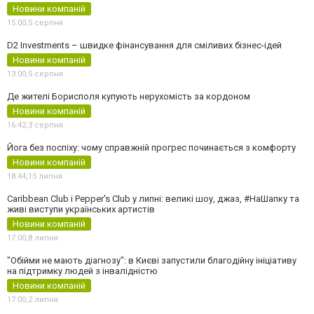
Новини компаній
15:00,
5 серпня
D2 Investments – швидке фінансування для сміливих бізнес-ідей
Новини компаній
13:00,
5 серпня
Де жителі Борисполя купують нерухомість за кордоном
Новини компаній
16:42,
3 серпня
Йога без поспіху: чому справжній прогрес починається з комфорту
Новини компаній
18:44,
15 липня
Caribbean Club і Pepper's Club у липні: великі шоу, джаз, #НаШапку та
живі виступи українських артистів
Новини компаній
17:00,
8 липня
"Обійми не мають діагнозу": в Києві запустили благодійну ініціативу
на підтримку людей з інвалідністю
Новини компаній
17:00,
2 липня