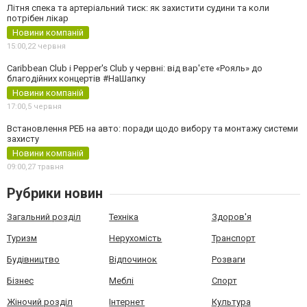
Літня спека та артеріальний тиск: як захистити судини та коли
потрібен лікар
Новини компаній
15:00,
22 червня
Caribbean Club і Pepper's Club у червні: від вар'єте «Рояль» до
благодійних концертів #НаШапку
Новини компаній
17:00,
5 червня
Встановлення РЕБ на авто: поради щодо вибору та монтажу системи
захисту
Новини компаній
09:00,
27 травня
Рубрики новин
Загальний розділ
Техніка
Здоров'я
Туризм
Нерухомість
Транспорт
Будівництво
Відпочинок
Розваги
Бізнес
Меблі
Спорт
Жіночий розділ
Інтернет
Культура