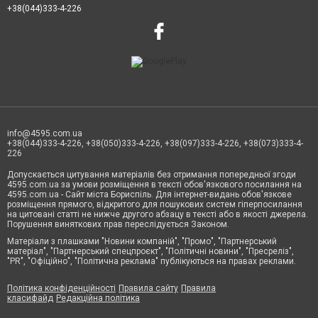
+38(044)333-4-226
info@4595.com.ua
+38(044)333-4-226, +38(050)333-4-226, +38(097)333-4-226, +38(073)333-4-
226
Допускається цитування матеріалів без отримання попередньої згоди
4595.com.ua за умови розміщення в тексті обов'язкового посилання на
4595.com.ua - Сайт міста Бориспіль. Для інтернет-видань обов'язкове
розміщення прямого, відкритого для пошукових систем гіперпосилання
на цитовані статті не нижче другого абзацу в тексті або в якості джерела.
Порушення виняткових прав переслідується Законом.
Матеріали з плашками "Новини компаній", "Промо", "Партнерський
матеріал", "Партнерський спецпроєкт", "Політичні новини", "Пресреліз",
"PR", "Офіційно", "Політична реклама" публікуються на правах реклами.
Політика конфіденційності
Правила сайту
Правила
класифайд
Редакційна політика