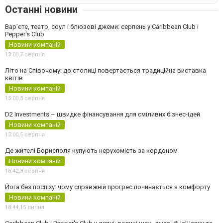
Останні новини
Вар’єте, театр, соул і блюзові джеми: серпень у Caribbean Club і
Pepper's Club
Новини компаній
13:00,
7 серпня
Літо на Співочому: до столиці повертається традиційна виставка
квітів
Новини компаній
15:00,
5 серпня
D2 Investments – швидке фінансування для сміливих бізнес-ідей
Новини компаній
13:00,
5 серпня
Де жителі Борисполя купують нерухомість за кордоном
Новини компаній
16:42,
3 серпня
Йога без поспіху: чому справжній прогрес починається з комфорту
Новини компаній
18:44,
15 липня