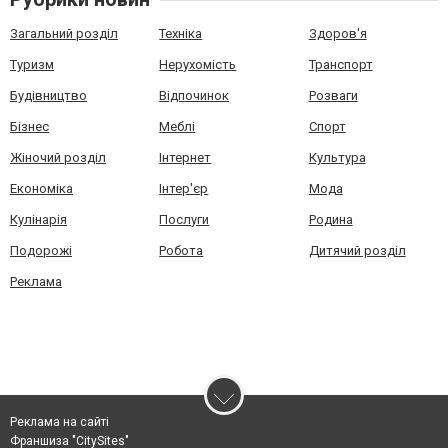
Загальний розділ
Техніка
Здоров'я
Туризм
Нерухомість
Транспорт
Будівництво
Відпочинок
Розваги
Бізнес
Меблі
Спорт
Жіночий розділ
Інтернет
Культура
Економіка
Інтер'єр
Мода
Кулінарія
Послуги
Родина
Подорожі
Робота
Дитячий розділ
Реклама
Реклама на сайті
Франшиза "CitySites"