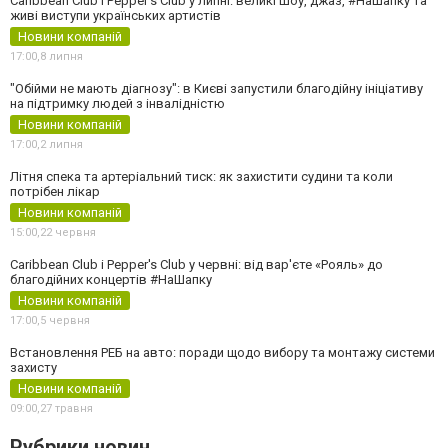
Caribbean Club і Pepper's Club у липні: великі шоу, джаз, #НаШапку та
живі виступи українських артистів
Новини компаній
17:00,
8 липня
"Обійми не мають діагнозу": в Києві запустили благодійну ініціативу
на підтримку людей з інвалідністю
Новини компаній
17:00,
2 липня
Літня спека та артеріальний тиск: як захистити судини та коли
потрібен лікар
Новини компаній
15:00,
22 червня
Caribbean Club і Pepper's Club у червні: від вар'єте «Рояль» до
благодійних концертів #НаШапку
Новини компаній
17:00,
5 червня
Встановлення РЕБ на авто: поради щодо вибору та монтажу системи
захисту
Новини компаній
09:00,
27 травня
Рубрики новин