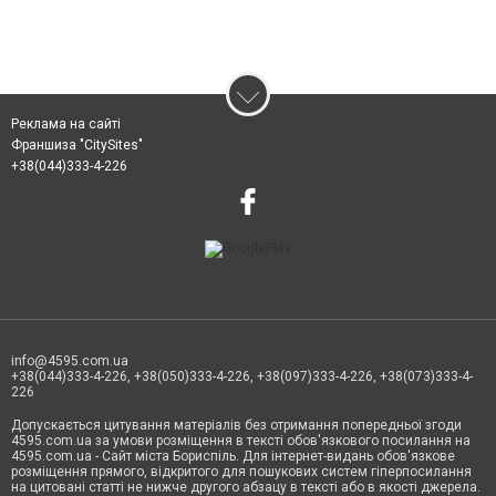
Реклама на сайті
Франшиза "CitySites"
+38(044)333-4-226
info@4595.com.ua
+38(044)333-4-226, +38(050)333-4-226, +38(097)333-4-226, +38(073)333-4-
226
Допускається цитування матеріалів без отримання попередньої згоди
4595.com.ua за умови розміщення в тексті обов'язкового посилання на
4595.com.ua - Сайт міста Бориспіль. Для інтернет-видань обов'язкове
розміщення прямого, відкритого для пошукових систем гіперпосилання
на цитовані статті не нижче другого абзацу в тексті або в якості джерела.