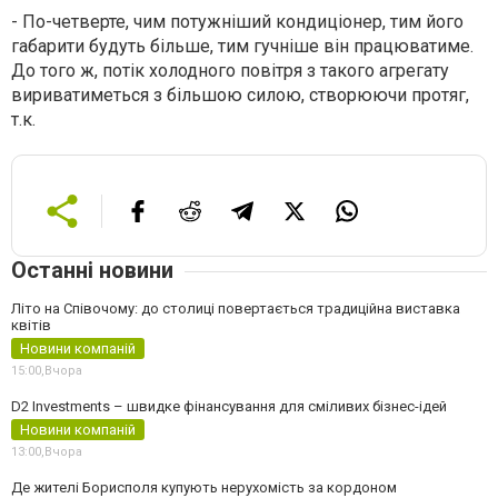
- По-четверте, чим потужніший кондиціонер, тим його
габарити будуть більше, тим гучніше він працюватиме.
До того ж, потік холодного повітря з такого агрегату
вириватиметься з більшою силою, створюючи протяг,
т.к.
Останні новини
Літо на Співочому: до столиці повертається традиційна виставка
квітів
Новини компаній
15:00,
Вчора
D2 Investments – швидке фінансування для сміливих бізнес-ідей
Новини компаній
13:00,
Вчора
Де жителі Борисполя купують нерухомість за кордоном