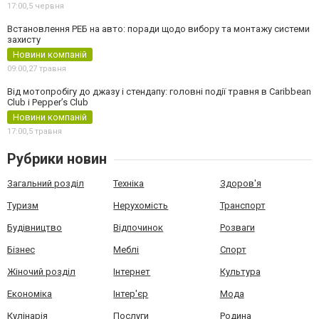
17:00,
5 червня
Встановлення РЕБ на авто: поради щодо вибору та монтажу системи
захисту
Новини компаній
09:00,
27 травня
Від мотопробігу до джазу і стендапу: головні події травня в Caribbean
Club і Pepper’s Club
Новини компаній
17:00,
5 травня
Рубрики новин
Загальний розділ
Техніка
Здоров'я
Туризм
Нерухомість
Транспорт
Будівництво
Відпочинок
Розваги
Бізнес
Меблі
Спорт
Жіночий розділ
Інтернет
Культура
Економіка
Інтер'єр
Мода
Кулінарія
Послуги
Родина