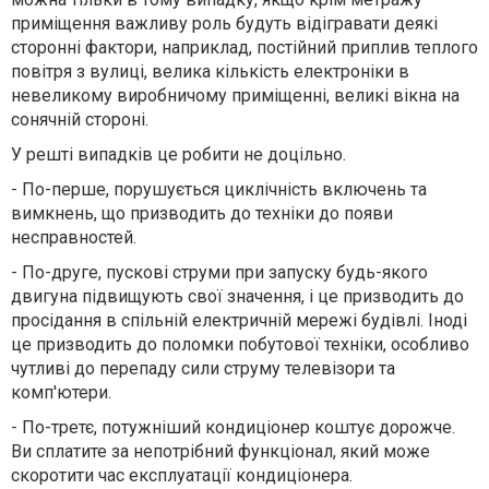
приміщення важливу роль будуть відігравати деякі
сторонні фактори, наприклад, постійний приплив теплого
повітря з вулиці, велика кількість електроніки в
невеликому виробничому приміщенні, великі вікна на
сонячній стороні.
У решті випадків це робити не доцільно.
- По-перше, порушується циклічність включень та
вимкнень, що призводить до техніки до появи
несправностей.
- По-друге, пускові струми при запуску будь-якого
двигуна підвищують свої значення, і це призводить до
просідання в спільній електричній мережі будівлі. Іноді
це призводить до поломки побутової техніки, особливо
чутливі до перепаду сили струму телевізори та
комп'ютери.
- По-третє, потужніший кондиціонер коштує дорожче.
Ви сплатите за непотрібний функціонал, який може
скоротити час експлуатації кондиціонера.