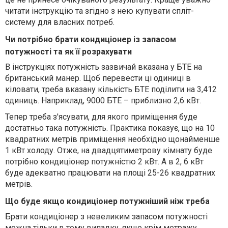
читати інструкцію та згідно з нею купувати спліт-
систему для власних потреб.
Чи потрібно брати кондиціонер із запасом
потужності та як її розрахувати
В інструкціях потужність зазвичай вказана у БТЕ на
британський манер. Щоб перевести ці одиниці в
кіловати, треба вказану кількість БТЕ поділити на 3,412
одиниць. Наприклад, 9000 БТЕ – приблизно 2,6 кВт.
Тепер треба з'ясувати, для якого приміщення буде
достатньо така потужність. Практика показує, що на 10
квадратних метрів приміщення необхідно щонайменше
1 кВт холоду. Отже, на двадцятиметрову кімнату буде
потрібно кондиціонер потужністю 2 кВт. А в 2, 6 кВт
буде адекватно працювати на площі 25-26 квадратних
метрів.
Що буде якщо кондиціонер потужніший ніж треба
Брати кондиціонер з невеликим запасом потужності
можна тільки в тому випадку, якщо крім метражу