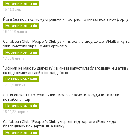
Новини компаній
16:42,
3 серпня
Йога без поспіху: чому справжній прогрес починається з комфорту
Новини компаній
18:44,
15 липня
Caribbean Club і Pepper's Club у липні: великі шоу, джаз, #НаШапку та
живі виступи українських артистів
Новини компаній
17:00,
8 липня
"Обійми не мають діагнозу": в Києві запустили благодійну ініціативу
на підтримку людей з інвалідністю
Новини компаній
17:00,
2 липня
Літня спека та артеріальний тиск: як захистити судини та коли
потрібен лікар
Новини компаній
15:00,
22 червня
Caribbean Club і Pepper's Club у червні: від вар'єте «Рояль» до
благодійних концертів #НаШапку
Новини компаній