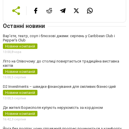
Останні новини
Вар’єте, театр, соул і блюзові джеми: серпень у Caribbean Club і
Pepper's Club
Новини компаній
13:00,
Вчора
Літо на Співочому: до столиці повертається традиційна виставка
квітів
Новини компаній
15:00,
5 серпня
D2 Investments – швидке фінансування для сміливих бізнес-ідей
Новини компаній
13:00,
5 серпня
Де жителі Борисполя купують нерухомість за кордоном
Новини компаній
16:42,
3 серпня
Йога без поспіху: чому справжній прогрес починається з комфорту