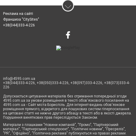
Реклама на сайті
Франшиза "CitySites"
+38(044)333-4-226
info@4595.com.ua
+38(044)333-4-226, +38(050)333-4-226, +38(097)333-4-226, +38(073)333-4-
226
Допускається цитування матеріалів без отримання попередньої згоди
4595.com.ua за умови розміщення в тексті обов'язкового посилання на
4595.com.ua - Сайт міста Бориспіль. Для інтернет-видань обов'язкове
розміщення прямого, відкритого для пошукових систем гіперпосилання
на цитовані статті не нижче другого абзацу в тексті або в якості джерела.
Порушення виняткових прав переслідується Законом.
Матеріали з плашками "Новини компаній", "Промо", "Партнерський
матеріал", "Партнерський спецпроєкт", "Політичні новини", "Пресреліз",
"PR", "Офіційно", "Політична реклама" публікуються на правах реклами.