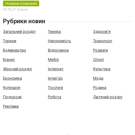
Новини компаній
09:00,
27 травня
Рубрики новин
Загальний розділ
Техніка
Здоров'я
Туризм
Нерухомість
Транспорт
Будівництво
Відпочинок
Розваги
Бізнес
Меблі
Спорт
Жіночий розділ
Інтернет
Культура
Економіка
Інтер'єр
Мода
Кулінарія
Послуги
Родина
Подорожі
Робота
Дитячий розділ
Реклама