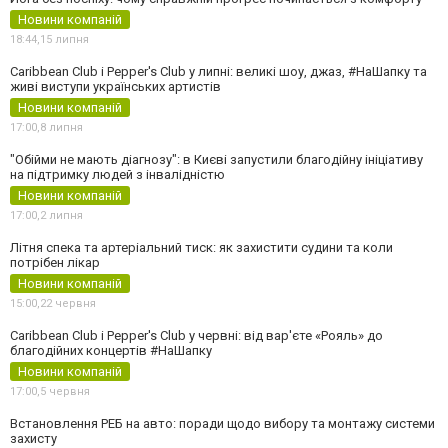
Новини компаній
18:44,
15 липня
Caribbean Club і Pepper's Club у липні: великі шоу, джаз, #НаШапку та
живі виступи українських артистів
Новини компаній
17:00,
8 липня
"Обійми не мають діагнозу": в Києві запустили благодійну ініціативу
на підтримку людей з інвалідністю
Новини компаній
17:00,
2 липня
Літня спека та артеріальний тиск: як захистити судини та коли
потрібен лікар
Новини компаній
15:00,
22 червня
Caribbean Club і Pepper's Club у червні: від вар'єте «Рояль» до
благодійних концертів #НаШапку
Новини компаній
17:00,
5 червня
Встановлення РЕБ на авто: поради щодо вибору та монтажу системи
захисту