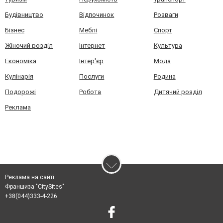
Будівництво
Відпочинок
Розваги
Бізнес
Меблі
Спорт
Жіночий розділ
Інтернет
Культура
Економіка
Інтер'єр
Мода
Кулінарія
Послуги
Родина
Подорожі
Робота
Дитячий розділ
Реклама
Реклама на сайті
Франшиза "CitySites"
+38(044)333-4-226