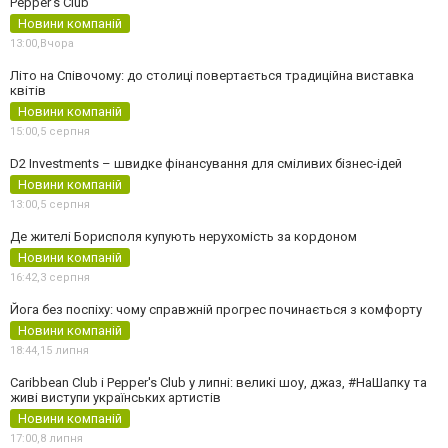
Pepper's Club
Новини компаній
13:00,
Вчора
Літо на Співочому: до столиці повертається традиційна виставка
квітів
Новини компаній
15:00,
5 серпня
D2 Investments – швидке фінансування для сміливих бізнес-ідей
Новини компаній
13:00,
5 серпня
Де жителі Борисполя купують нерухомість за кордоном
Новини компаній
16:42,
3 серпня
Йога без поспіху: чому справжній прогрес починається з комфорту
Новини компаній
18:44,
15 липня
Caribbean Club і Pepper's Club у липні: великі шоу, джаз, #НаШапку та
живі виступи українських артистів
Новини компаній
17:00,
8 липня