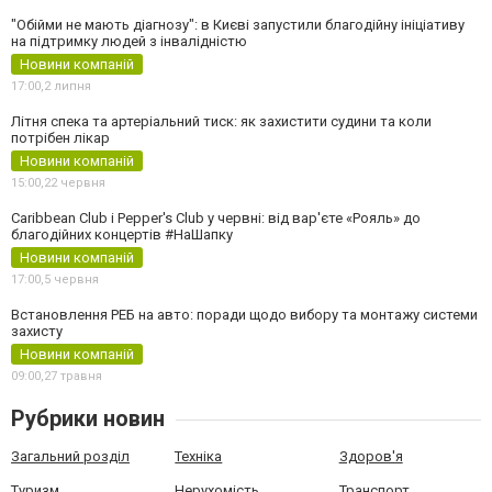
"Обійми не мають діагнозу": в Києві запустили благодійну ініціативу
на підтримку людей з інвалідністю
Новини компаній
17:00,
2 липня
Літня спека та артеріальний тиск: як захистити судини та коли
потрібен лікар
Новини компаній
15:00,
22 червня
Caribbean Club і Pepper's Club у червні: від вар'єте «Рояль» до
благодійних концертів #НаШапку
Новини компаній
17:00,
5 червня
Встановлення РЕБ на авто: поради щодо вибору та монтажу системи
захисту
Новини компаній
09:00,
27 травня
Рубрики новин
Загальний розділ
Техніка
Здоров'я
Туризм
Нерухомість
Транспорт