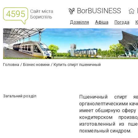
BorBUSINESS
Дозвілля
Афіша
Погода
К
Головна
Бізнес новини
Купить спирт пшеничный
Загальний розділ
Пшеничный спирт я
органолептическими кач
имеет обширную сферу и
кондитерском произв
изготовленный из пше
похмельный синдром.