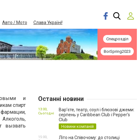
Авто / Мото
Слава Україні!
Спецрозділ
BorSpring2023
Останні новини
совыми и
икам спирт
13:00,
Вар’єте, театр, соул і блюзові джеми:
 фармации,
Сьогодні
серпень у Caribbean Club і Pepper's
Алкоголь,
Club
т вызвать
Новини компаній
15:00,
Літо на Співочому: до столиці