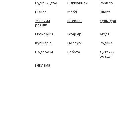
Будівництво
Відпочинок
Розваги
Бізнес
Меблі
Спорт
Жіночий
Інтернет
Культура
розділ
Економіка
Інтер'єр
Мода
Кулінарія
Послуги
Родина
Подорожі
Робота
Дитячий
розділ
Реклама