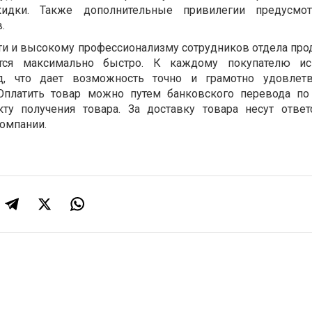
кидки. Также дополнительные привилегии предусмо
.
ти и высокому профессионализму сотрудников отдела про
тся максимально быстро. К каждому покупателю исп
д, что дает возможность точно и грамотно удовлетв
Оплатить товар можно путем банковского перевода п
ту получения товара. За доставку товара несут ответ
омпании.