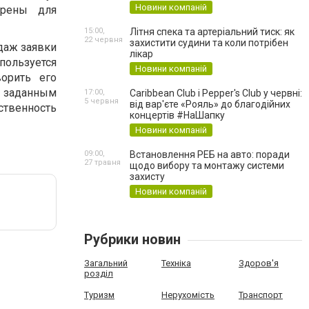
Новини компаній
трены для
15:00,
Літня спека та артеріальний тиск: як
22 червня
захистити судини та коли потрібен
даж заявки
лікар
ользуется
Новини компаній
орить его
о заданным
17:00,
Caribbean Club і Pepper's Club у червні:
5 червня
від вар'єте «Рояль» до благодійних
ственность
концертів #НаШапку
Новини компаній
09:00,
Встановлення РЕБ на авто: поради
27 травня
щодо вибору та монтажу системи
захисту
Новини компаній
Рубрики новин
Загальний
Техніка
Здоров'я
розділ
Туризм
Нерухомість
Транспорт