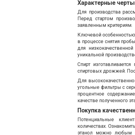
Характерные черты
Для производства расс
Перед стартом произво
заявленным критериям.
Ключевой особенность
в процессе снятия пробы
для низкокачественной
уникальной производств
Спирт изготавливается
спиртовых дрожжей. Посл
Для высококачественной
угольные фильтры с сер
процентное содержание
качестве полученного эт
Покупка качественн
Потенциальные клиен
количествах. Ознакомит
этанол можно любым у