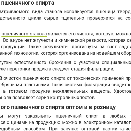
 пшеничного спирта
матриваемого вида этанола используется пшеница тверд
дственного цикла сырье тщательно проверяется на со
ю
пшеничного этанола
является его чистота, которую можно
. Во вкусе нет жгучести и химической резкости, которая 
 продукции. Такие результаты достигнуты за счет заде
енной технологии, которая организована на новейшем обо
 путем естественного брожения с участием специальн
е перегонки продукта следует стадия фильтрации.
 очистки пшеничного спирта от токсических примесей п
ебряными пластинами. Такая система фильтрации сводит 
 в готовом продукте нежелательных веществ. Удосто
анола позволяет серия контрольных тестов.
ого пшеничного спирта оптом и в розницу
ты могут заказывать пшеничный спирт в любых 
ься с ценами на продукцию можно в электронном каталоге
добным способом. При закупке оптовой партии клие