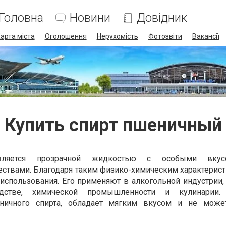
Головна
Новини
Довідник
арта міста
Оголошення
Нерухомість
Фотозвіти
Вакансії
Купить спирт пшеничный
вляется прозрачной жидкостью с особыми вку
ествами. Благодаря таким физико-химическим характерист
спользования. Его применяют в алкогольной индустрии,
одстве, химической промышленности и кулинарии. 
ничного спирта, обладает мягким вкусом и не може