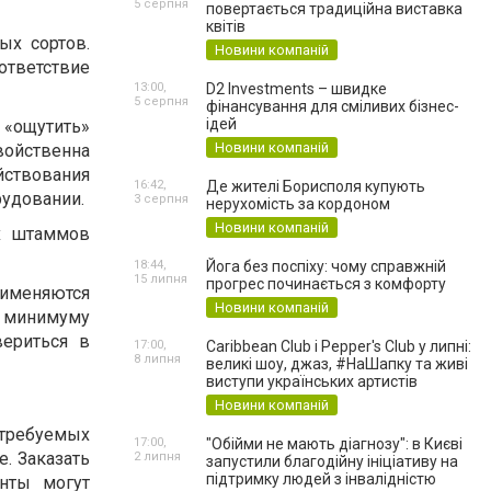
5 серпня
повертається традиційна виставка
квітів
ых сортов.
Новини компаній
ответствие
13:00,
D2 Investments – швидке
5 серпня
фінансування для сміливих бізнес-
ідей
 «ощутить»
Новини компаній
свойственна
йствования
16:42,
Де жителі Борисполя купують
рудовании.
3 серпня
нерухомість за кордоном
Новини компаній
ых штаммов
18:44,
Йога без поспіху: чому справжній
15 липня
прогрес починається з комфорту
рименяются
Новини компаній
к минимуму
вериться в
17:00,
Caribbean Club і Pepper's Club у липні:
8 липня
великі шоу, джаз, #НаШапку та живі
виступи українських артистів
Новини компаній
требуемых
17:00,
"Обійми не мають діагнозу": в Києві
. Заказать
2 липня
запустили благодійну ініціативу на
підтримку людей з інвалідністю
нты могут