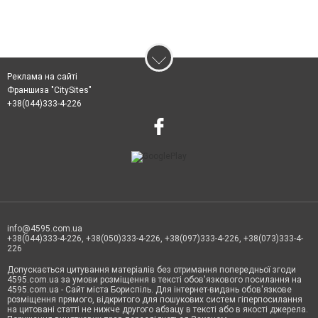
Реклама на сайті
Франшиза "CitySites"
+38(044)333-4-226
info@4595.com.ua
+38(044)333-4-226, +38(050)333-4-226, +38(097)333-4-226, +38(073)333-4-
226
Допускається цитування матеріалів без отримання попередньої згоди
4595.com.ua за умови розміщення в тексті обов'язкового посилання на
4595.com.ua - Сайт міста Бориспіль. Для інтернет-видань обов'язкове
розміщення прямого, відкритого для пошукових систем гіперпосилання
на цитовані статті не нижче другого абзацу в тексті або в якості джерела.