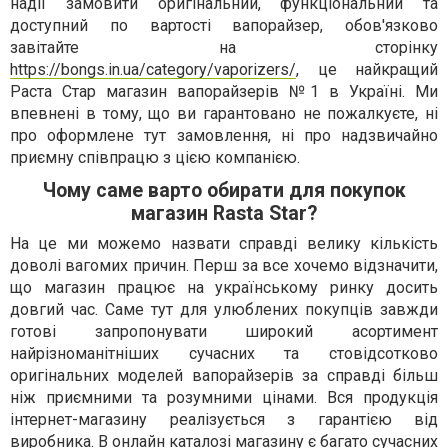
надії замовити оригінальний, функціональний та
доступний по вартості вапорайзер, обов'язково
завітайте на сторінку
https://bongs.in.ua/category/vaporizers/
, це найкращий
Раста Стар магазин вапорайзерів №1 в Україні. Ми
впевнені в тому, що ви гарантовано не пожалкуєте, ні
про оформлене тут замовлення, ні про надзвичайно
приємну співпрацю з цією компанією.
Чому саме варто обирати для покупок
магазин Rasta Star?
На це ми можемо назвати справді велику кількість
доволі вагомих причин. Перш за все хочемо відзначити,
що магазин працює на українському ринку досить
довгий час. Саме тут для улюблених покупців завжди
готові запропонувати широкий асортимент
найрізноманітніших сучасних та стовідсотково
оригінальних моделей вапорайзерів за справді більш
ніж приємними та розумними цінами. Вся продукція
інтернет-магазину реалізується з гарантією від
виробника. В онлайн каталозі магазину є багато сучасних