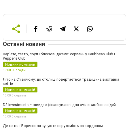
Останні новини
Вар’єте, театр, соул і блюзові джеми: серпень у Caribbean Club і
Pepper's Club
Новини компаній
13:00,
Сьогодні
Літо на Співочому: до столиці повертається традиційна виставка
квітів
Новини компаній
15:00,
5 серпня
D2 Investments – швидке фінансування для сміливих бізнес-ідей
Новини компаній
13:00,
5 серпня
Де жителі Борисполя купують нерухомість за кордоном