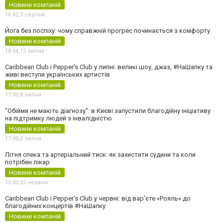
Новини компаній
16:42,
3 серпня
Йога без поспіху: чому справжній прогрес починається з комфорту
Новини компаній
18:44,
15 липня
Caribbean Club і Pepper's Club у липні: великі шоу, джаз, #НаШапку та
живі виступи українських артистів
Новини компаній
17:00,
8 липня
"Обійми не мають діагнозу": в Києві запустили благодійну ініціативу
на підтримку людей з інвалідністю
Новини компаній
17:00,
2 липня
Літня спека та артеріальний тиск: як захистити судини та коли
потрібен лікар
Новини компаній
15:00,
22 червня
Caribbean Club і Pepper's Club у червні: від вар'єте «Рояль» до
благодійних концертів #НаШапку
Новини компаній