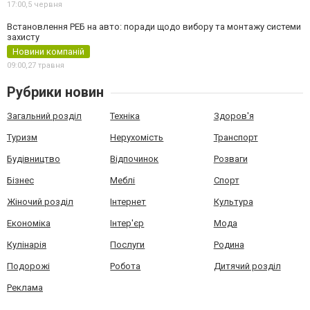
17:00,
5 червня
Встановлення РЕБ на авто: поради щодо вибору та монтажу системи
захисту
Новини компаній
09:00,
27 травня
Рубрики новин
Загальний розділ
Техніка
Здоров'я
Туризм
Нерухомість
Транспорт
Будівництво
Відпочинок
Розваги
Бізнес
Меблі
Спорт
Жіночий розділ
Інтернет
Культура
Економіка
Інтер'єр
Мода
Кулінарія
Послуги
Родина
Подорожі
Робота
Дитячий розділ
Реклама