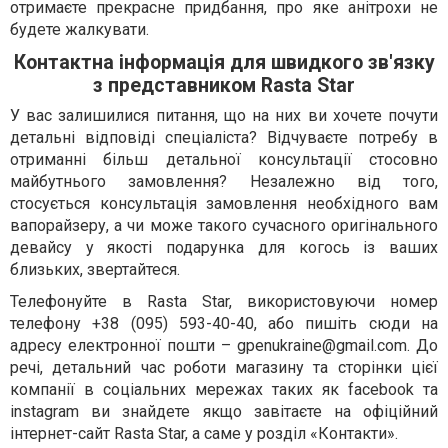
отримаєте прекрасне придбання, про яке анітрохи не
будете жалкувати.
Контактна інформація для швидкого зв'язку
з представником Rasta Star
У вас залишилися питання, що на них ви хочете почути
детальні відповіді спеціаліста? Відчуваєте потребу в
отриманні більш детальної консультації стосовно
майбутнього замовлення? Незалежно від того,
стосується консультація замовлення необхідного вам
вапорайзеру, а чи може такого сучасного оригінального
девайсу у якості подарунка для когось із ваших
близьких, звертайтеся.
Телефонуйте в Rasta Star, використовуючи номер
телефону +38 (095) 593-40-40, або пишіть сюди на
адресу електронної пошти –
gpenukraine@gmail.com
. До
речі, детальний час роботи магазину та сторінки цієї
компанії в соціальних мережах таких як facebook та
instagram ви знайдете якщо завітаєте на офіційний
інтернет-сайт Rasta Star, а саме у розділ «Контакти».