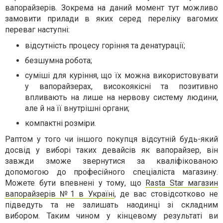
вапорайзерів. Зокрема на даний момент тут можливо
замовити прилади в яких серед переліку вагомих
переваг наступні:
відсутність процесу горіння та денатурації;
безшумна робота;
суміші для куріння, що їх можна використовувати
у вапорайзерах, високоякісні та позитивно
впливають на лише на нервову систему людини,
але й на її внутрішні органи;
компактні розміри.
Раптом у того чи іншого покупця відсутній будь-який
досвід у виборі таких девайсів як вапорайзер, він
завжди зможе звернутися за кваліфікованою
допомогою до професійного спеціаліста магазину.
Можете бути впевнені у тому, що
Rasta Star магазин
вапорайзерів №1 в Україні
, де вас стовідсотково не
підведуть та не залишать наодинці зі складним
вибором. Таким чином у кінцевому результаті ви