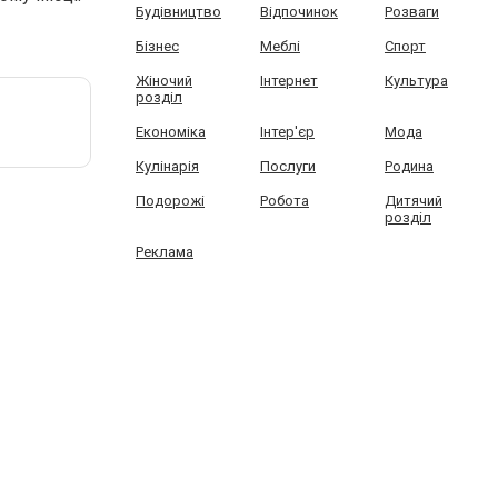
Будівництво
Відпочинок
Розваги
Бізнес
Меблі
Спорт
Жіночий
Інтернет
Культура
розділ
Економіка
Інтер'єр
Мода
Кулінарія
Послуги
Родина
Подорожі
Робота
Дитячий
розділ
Реклама