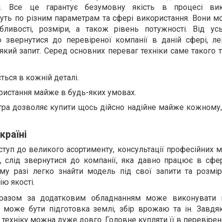
. Все це гарантує безумовну якість в процесі вико
уть по різним параметрам та сфері використання. Вони м
обливості, розміри, а також рівень потужності. Від ус
о звернутися до перевіреної компанії в даній сфері, ле
який запит. Серед основних переваг техніки саме такого
ється в кожній деталі.
ристання майже в будь-яких умовах.
тра дозволяє купити щось дійсно надійне майже кожному, 
країні
туп до великого асортименту, консультації професійних 
г, слід звернутися до компанії, яка давно працює в сфе
кому разі легко знайти модель під свої запити та розмі
ію якості.
а разом за додатковим обладнанням може виконувати
 може бути підготовка землі, збір врожаю та ін. Завдя
техніку можна дуже довго. Головне купляти її в перевірен