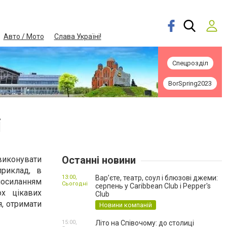
Авто / Мото
Слава Україні!
Спецрозділ
BorSpring2023
і
Останні новини
виконувати
приклад, в
13:00,
Вар’єте, театр, соул і блюзові джеми:
силанням
Сьогодні
серпень у Caribbean Club і Pepper's
х цікавих
Club
, отримати
Новини компаній
15:00,
Літо на Співочому: до столиці