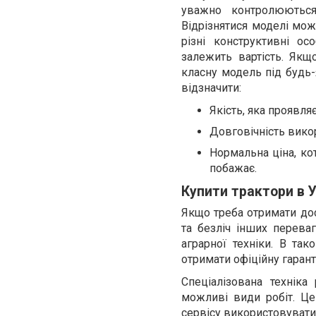
уважно контролюються
Відрізнятися моделі мож
різні конструктивні ос
залежить вартість. Якщ
класну модель під будь-
відзначити:
Якість, яка проявля
Довговічність вико
Нормальна ціна, ко
побажає.
Купити трактори в У
Якщо треба отримати дос
та безліч інших перева
аграрної техніки. В та
отримати офіційну гарант
Спеціалізована технік
можливі види робіт. Це
сервісу використовувати 