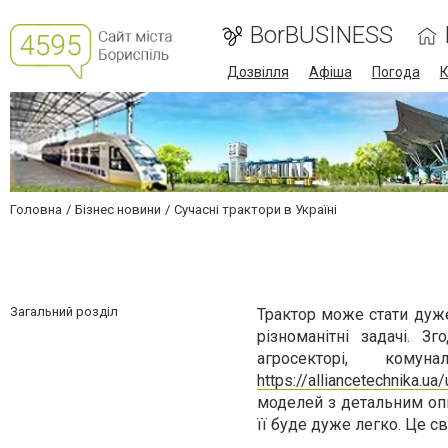
BorBUSINESS
Дозвілля
Афіша
Погода
К
Головна
Бізнес новини
Сучасні трактори в Україні
Загальний розділ
Трактор може стати дуже
різноманітні задачі. З
агросекторі, ком
https://alliancetechnika.ua/
моделей з детальним опи
її буде дуже легко. Це с