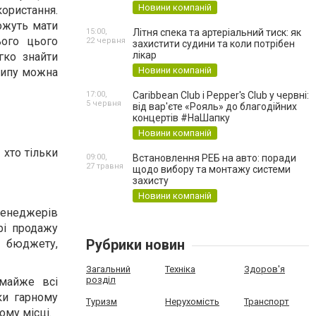
Новини компаній
ристання.
ожуть мати
15:00,
Літня спека та артеріальний тиск: як
ього цього
22 червня
захистити судини та коли потрібен
лікар
гко знайти
Новини компаній
 типу можна
17:00,
Caribbean Club і Pepper's Club у червні:
5 червня
від вар'єте «Рояль» до благодійних
концертів #НаШапку
Новини компаній
хто тільки
09:00,
Встановлення РЕБ на авто: поради
27 травня
щодо вибору та монтажу системи
захисту
Новини компаній
менеджерів
рі продажу
Рубрики новин
р бюджету,
Загальний
Техніка
Здоров'я
розділ
 майже всі
ки гарному
Туризм
Нерухомість
Транспорт
ому місці.