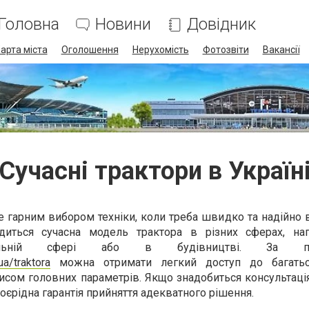
Головна
Новини
Довідник
арта міста
Оголошення
Нерухомість
Фотозвіти
Вакансії
Сучасні трактори в Україн
 гарним вибором техніки, коли треба швидко та надійно 
годиться сучасна модель трактора в різних сферах, на
унальній сфері або в будівництві. За по
ua/traktora
можна отримати легкий доступ до багатьо
сом головних параметрів. Якщо знадобиться консультація
воєрідна гарантія прийняття адекватного рішення.