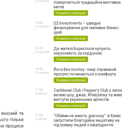
5 серпня
повертається традиційна виставка
квітів
Новини компаній
13:00,
D2 Investments – швидке
5 серпня
фінансування для сміливих бізнес-
ідей
Новини компаній
16:42,
Де жителі Борисполя купують
3 серпня
нерухомість за кордоном
Новини компаній
18:44,
Йога без поспіху: чому справжній
15 липня
прогрес починається з комфорту
Новини компаній
17:00,
Caribbean Club і Pepper's Club у липні:
8 липня
великі шоу, джаз, #НаШапку та живі
виступи українських артистів
Новини компаній
 якісний та
17:00,
"Обійми не мають діагнозу": в Києві
ього тільки
2 липня
запустили благодійну ініціативу на
підтримку людей з інвалідністю
вні процеси