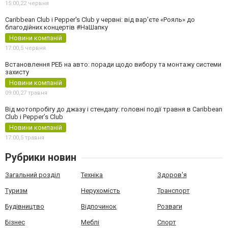
15:00,
22 червня
Caribbean Club і Pepper's Club у червні: від вар'єте «Рояль» до
благодійних концертів #НаШапку
Новини компаній
17:00,
5 червня
Встановлення РЕБ на авто: поради щодо вибору та монтажу системи
захисту
Новини компаній
09:00,
27 травня
Від мотопробігу до джазу і стендапу: головні події травня в Caribbean
Club і Pepper’s Club
Новини компаній
17:00,
5 травня
Рубрики новин
Загальний розділ
Техніка
Здоров'я
Туризм
Нерухомість
Транспорт
Будівництво
Відпочинок
Розваги
Бізнес
Меблі
Спорт