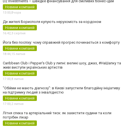
D2 Investments – швидке фінансування для сміливих бізнес-ідей
Новини компаній
13:00,
Вчора
Де жителі Борисполя купують нерухомість за кордоном
Новини компаній
16:42,
3 серпня
Йога без поспіху: чому справжній прогрес починається з комфорту
Новини компаній
18:44,
15 липня
Caribbean Club і Pepper's Club у липні: великі шоу, джаз, #НаШапку та
живі виступи українських артистів
Новини компаній
17:00,
8 липня
"Обійми не мають діагнозу": в Києві запустили благодійну ініціативу
на підтримку людей з інвалідністю
Новини компаній
17:00,
2 липня
Літня спека та артеріальний тиск: як захистити судини та коли
потрібен лікар
Новини компаній